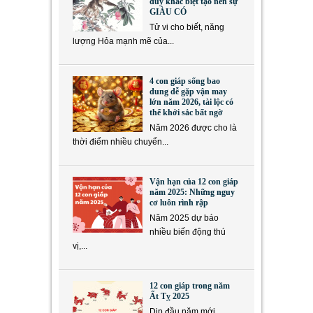
duy khác biệt tạo nên sự
GIÀU CÓ
Tử vi cho biết, năng
lượng Hỏa mạnh mẽ của...
4 con giáp sống bao
dung dễ gặp vận may
lớn năm 2026, tài lộc có
thể khởi sắc bất ngờ
Năm 2026 được cho là
thời điểm nhiều chuyển...
Vận hạn của 12 con giáp
năm 2025: Những nguy
cơ luôn rình rập
Năm 2025 dự báo
nhiều biến động thú
vị,...
12 con giáp trong năm
Ất Tỵ 2025
Dịp đầu năm mới,