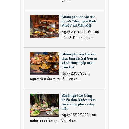
định...
Khám phá sản vật đất
đỏ với ‘Món ngon Bình
Phước’ tại Mặn Mòi
Ngày 20/04 sắp tới, Tọa
đàm & Trải nghiệm...
Khám phá văn hóa ẩm
thực bản địa Sài Gòn từ
xứ sở rừng ngập mặn
Cần Giờ
Ngày 23/03/2024,
người yêu ẩm thực Sài Gòn có...
Bánh nghệ Gò Công
khiến thực khách trầm
trồ vì công phu và đẹp
mắt
Ngày 16/12/2023, các
nghệ nhân ẩm thực Việt Nam...