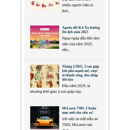
nhiều người Việt có
thói...
Agoda tiết lộ 6 Xu hướng
Du lịch năm 2025
Ngay ngày đầu tiên làm
việc của năm 2025,
nền...
Tháng 1/2025, 3 con giáp
bứt phá mạnh mẽ, vượt
ải thành công, thu nhập
dồi dào
Đầu năm 2025, là
khoảng thời gian 3 con giáp này...
McLaren 750S: Chuẩn
mực mới cho siêu xe!
Với việc ra mắt mẫu xe
750S, McLaren xác