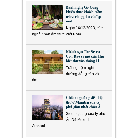
Bánh nghệ Gò Công
khiến thực khách trầm
trồ vì công phu và đẹp
mắt
Ngày 16/12/2023, các
nghệ nhân ẩm thực Việt Nam...
Khách sạn The Secret
Côn Đảo sẽ mở cửa khu
biệt thự vào tháng 11
Trải nghiệm nghỉ
dưỡng đẳng cấp và
ẩm...
Chiêm ngưỡng siêu biệt
thự ở Mumbai của tỷ
phú giàu nhất châu Á
Siêu biệt thự của tỷ phú
Ấn Độ Mukesh
Ambani...