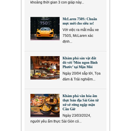
khoảng thời gian 3 con giáp này...
McLaren 750S: Chuẩn
mực mới cho siêu xe!
Với việc ra mắt mẫu xe
750S, McLaren xác
định...
Khám phá sản vật đất
đỏ với ‘Món ngon Bình
Phước’ tại Mặn Mòi
Ngày 20/04 sắp tới, Tọa
đàm & Trải nghiệm...
Khám phá văn hóa ẩm
thực bản địa Sài Gòn từ
xứ sở rừng ngập mặn
Cần Giờ
Ngày 23/03/2024,
người yêu ẩm thực Sài Gòn có...