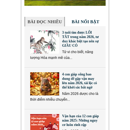
BÀI ĐỌC NHIỀU
BÀI NỔI BẬT
3 tuổi tìm được LỐI
TẮT trong năm 2026, tư
duy khác biệt tạo nên sự
GIÀU CÓ
Tử vi cho biết, năng
lượng Hỏa mạnh mẽ của...
4 con giáp sống bao
dung dễ gặp vận may
lớn năm 2026, tài lộc có
thể khởi sắc bất ngờ
Năm 2026 được cho là
thời điểm nhiều chuyển...
Vận hạn của 12 con giáp
năm 2025: Những nguy
cơ luôn rình rập