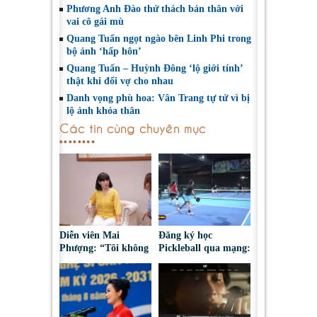
Phương Anh Đào thử thách bản thân với
vai cô gái mù
Quang Tuấn ngọt ngào bên Linh Phi trong
bộ ảnh ‘hấp hôn’
Quang Tuấn – Huỳnh Đông ‘lộ giới tính’
thật khi đổi vợ cho nhau
Danh vọng phù hoa: Vân Trang tự tử vì bị
lộ ảnh khỏa thân
Các tin cùng chuyên mục
Diễn viên Mai
Đăng ký học
Phượng: “Tôi không
Pickleball qua mạng:
bao giờ hối hận về
Nguy cơ bị chiếm
những gì mình đã
đoạt tài sản
chọn”