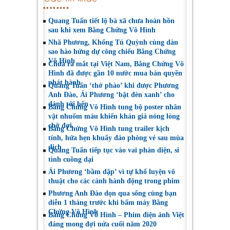
Quang Tuấn tiết lộ bà xã chưa hoàn hồn
sau khi xem Bằng Chứng Vô Hình
Nhã Phương, Khổng Tú Quỳnh cùng dàn
sao hào hứng dự công chiếu Bằng Chứng
Vô Hình
Chưa ra mắt tại Việt Nam, Bằng Chứng Vô
Hình đã được gần 10 nước mua bản quyền
phát hành
Quang Tuấn ‘thở phào’ khi được Phương
Anh Đào, Ái Phương ‘bật đèn xanh’ cho
đánh tới bến
Bằng Chứng Vô Hình tung bộ poster nhân
vật nhuốm máu khiến khán giả nóng lòng
chờ đợi
Bằng Chứng Vô Hình tung trailer kịch
tính, hứa hẹn khuấy đảo phòng vé sau mùa
dịch
Quang Tuấn tiếp tục vào vai phản diện, si
tình cuồng dại
Ái Phương ‘bầm dập’ vì tự khổ luyện võ
thuật cho các cảnh hành động trong phim
Phương Anh Đào dọn qua sống cùng bạn
diễn 1 tháng trước khi bấm máy Bằng
Chứng Vô Hình
Bằng Chứng Vô Hình – Phim điện ảnh Việt
đáng mong đợi nửa cuối năm 2020