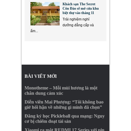
Khách sạn The Secret
Côn Đảo sẽ mở cửa khu
biệt thự vào tháng 11
Trải nghiệm nghỉ
dưỡng đẳng cấp và
ẩm...
BÀI VIẾT MỚI
Monotheme – Mỗi mùi hương là một
chân dung cảm xúc
Diễn viên Mai Phượng: “Tôi không bao
giờ hối hận về những gì mình đã chọn”
Đăng ký học Pickleball qua mạng: Nguy
cơ bị chiếm đoạt tài sản
Xiaomi ra mắt REDMI 17 Series với pin