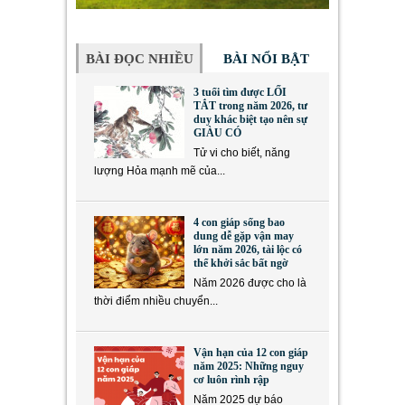
BÀI ĐỌC NHIỀU
BÀI NỔI BẬT
3 tuổi tìm được LỐI
TẮT trong năm 2026, tư
duy khác biệt tạo nên sự
GIÀU CÓ
Tử vi cho biết, năng
lượng Hỏa mạnh mẽ của...
4 con giáp sống bao
dung dễ gặp vận may
lớn năm 2026, tài lộc có
thể khởi sắc bất ngờ
Năm 2026 được cho là
thời điểm nhiều chuyển...
Vận hạn của 12 con giáp
năm 2025: Những nguy
cơ luôn rình rập
Năm 2025 dự báo