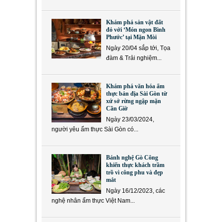
Khám phá sản vật đất
đỏ với ‘Món ngon Bình
Phước’ tại Mặn Mòi
Ngày 20/04 sắp tới, Tọa
đàm & Trải nghiệm...
Khám phá văn hóa ẩm
thực bản địa Sài Gòn từ
xứ sở rừng ngập mặn
Cần Giờ
Ngày 23/03/2024,
người yêu ẩm thực Sài Gòn có...
Bánh nghệ Gò Công
khiến thực khách trầm
trồ vì công phu và đẹp
mắt
Ngày 16/12/2023, các
nghệ nhân ẩm thực Việt Nam...