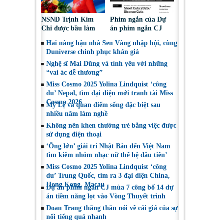
NSND Trịnh Kim
Phim ngắn của Dự
Chi được bầu làm
án phim ngắn CJ
Phó Chủ tịch Hội
tiếp tục được đề cử
Hai nàng hậu nhà Sen Vàng nhập hội, cùng
Nghệ sĩ Sân khấu
tại LHP quốc tế
Duniverse chinh phục khán giả
Việt Nam
Toronto 2026
Nghệ sĩ Mai Dũng và tình yêu với những
“vai ác dễ thương”
Miss Cosmo 2025 Yolina Lindquist ‘công
du’ Nepal, tìm đại diện mới tranh tài Miss
Cosmo 2026
Mỹ Lệ và quan điểm sống đặc biệt sau
nhiều năm làm nghề
Không nên khen thưởng trẻ bằng việc được
sử dụng điện thoại
‘Ông lớn’ giải trí Nhật Bản đến Việt Nam
tìm kiếm nhóm nhạc nữ thế hệ đầu tiên’
Miss Cosmo 2025 Yolina Lindquist ‘công
du’ Trung Quốc, tìm ra 3 đại diện China,
Hong Kong, Macau
Dự án phim ngắn CJ mùa 7 công bố 14 dự
án tiềm năng lọt vào Vòng Thuyết trình
Đoan Trang thẳng thắn nói về cái giá của sự
nổi tiếng quá nhanh