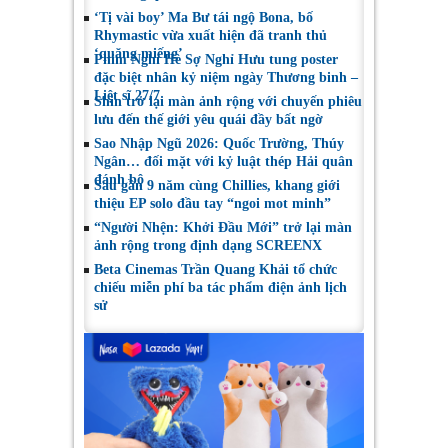
‘Tị vài boy’ Ma Bư tái ngộ Bona, bố
Rhymastic vừa xuất hiện đã tranh thủ
‘quăng miếng’
Phim Nghỉ Hè Sợ Nghỉ Hưu tung poster
đặc biệt nhân kỷ niệm ngày Thương binh –
Liệt sĩ 27/7
Shin trở lại màn ảnh rộng với chuyến phiêu
lưu đến thế giới yêu quái đầy bất ngờ
Sao Nhập Ngũ 2026: Quốc Trường, Thúy
Ngân… đối mặt với kỷ luật thép Hải quân
đánh bộ
Sau gần 9 năm cùng Chillies, khang giới
thiệu EP solo đầu tay “ngoi mot minh”
“Người Nhện: Khởi Đầu Mới” trở lại màn
ảnh rộng trong định dạng SCREENX
Beta Cinemas Trần Quang Khải tổ chức
chiếu miễn phí ba tác phẩm điện ảnh lịch
sử