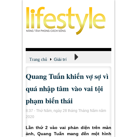
Giải trí
Trang chủ
Quang Tuấn khiến vợ sợ vì
Xem - Nghe - Đọc
quá nhập tâm vào vai tội
phạm biến thái
8:37 - Thứ Năm, ngày 28 tháng Tháng Năm năm
2020
Lần thứ 2 vào vai phản diện trên màn
ảnh, Quang Tuấn mang đến một hình