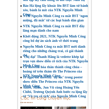
Bảo Hà lộng lẫy khoác lên BST làm từ bánh
xèo, bánh lá mít của NTK Nguyễn Minh
Công
NTK Nguyễn Minh Công ra mắt BST ‘ngon
miệng, đã mắt’ từ các loại bánh dân gian
NTK Nguyễn Minh Công ra mắt BST đầy
lãng mạn dành cho nam
Khởi động 2021, NTK Nguyễn Minh Công
công bố dự án sách ảnh về thời trang
Nguyễn Minh Công ra mắt BST mới dành
riêng cho những chàng trai, cô gái thành
thị
‘Chị đại’ Thanh Hằng là vedette khép lại
trọn vẹn show diễn cổ tích của NTK Nguyễn
Minh Công
Cả showbiz hóa thân thành công chúa –
hoàng tử trên thảm đỏ The Princess của
NTK Nguyễn Minh Công
10 ngọc nữ showbiz ‘đọ sắc’ trong poster
show diễn The Princess của NTK Nguyễn
Minh Công
Amee, Midu, Jun Vũ cùng Hoàng Yến
Chibi, Trương Quỳnh Anh bước ra lộng lẫy
từ ‘Vũ trụ cổ tích’ của Nguyễn Minh Công
Các tin cùng chuyên mục