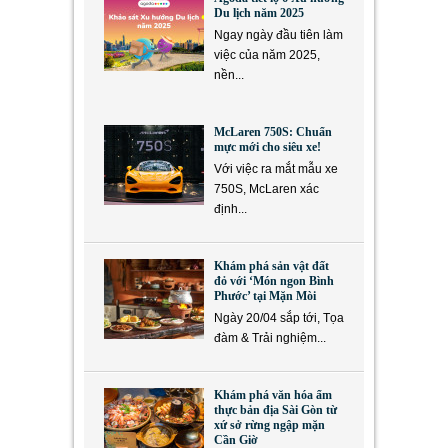
Du lịch năm 2025
Ngay ngày đầu tiên làm
việc của năm 2025,
nền...
McLaren 750S: Chuẩn
mực mới cho siêu xe!
Với việc ra mắt mẫu xe
750S, McLaren xác
định...
Khám phá sản vật đất
đỏ với ‘Món ngon Bình
Phước’ tại Mặn Mòi
Ngày 20/04 sắp tới, Tọa
đàm & Trải nghiệm...
Khám phá văn hóa ẩm
thực bản địa Sài Gòn từ
xứ sở rừng ngập mặn
Cần Giờ