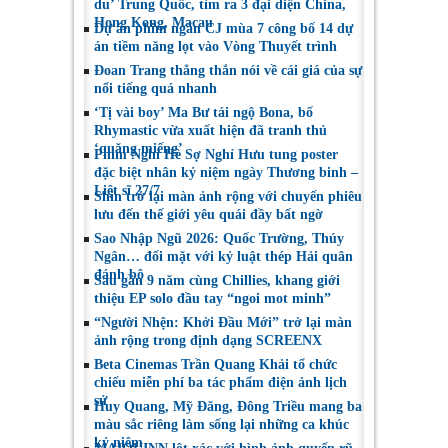
du’ Trung Quốc, tìm ra 3 đại diện China,
Hong Kong, Macau
Dự án phim ngắn CJ mùa 7 công bố 14 dự
án tiềm năng lọt vào Vòng Thuyết trình
Đoan Trang thẳng thắn nói về cái giá của sự
nổi tiếng quá nhanh
‘Tị vài boy’ Ma Bư tái ngộ Bona, bố
Rhymastic vừa xuất hiện đã tranh thủ
‘quăng miếng’
Phim Nghỉ Hè Sợ Nghỉ Hưu tung poster
đặc biệt nhân kỷ niệm ngày Thương binh –
Liệt sĩ 27/7
Shin trở lại màn ảnh rộng với chuyến phiêu
lưu đến thế giới yêu quái đầy bất ngờ
Sao Nhập Ngũ 2026: Quốc Trường, Thúy
Ngân… đối mặt với kỷ luật thép Hải quân
đánh bộ
Sau gần 9 năm cùng Chillies, khang giới
thiệu EP solo đầu tay “ngoi mot minh”
“Người Nhện: Khởi Đầu Mới” trở lại màn
ảnh rộng trong định dạng SCREENX
Beta Cinemas Trần Quang Khải tổ chức
chiếu miễn phí ba tác phẩm điện ảnh lịch
sử
Huy Quang, Mỹ Đăng, Đông Triều mang ba
màu sắc riêng làm sống lại những ca khúc
kỷ niệm