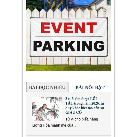
BÀI ĐỌC NHIỀU
BÀI NỔI BẬT
3 tuổi tìm được LỐI
TẮT trong năm 2026, tư
duy khác biệt tạo nên sự
GIÀU CÓ
Tử vi cho biết, năng
lượng Hỏa mạnh mẽ của...