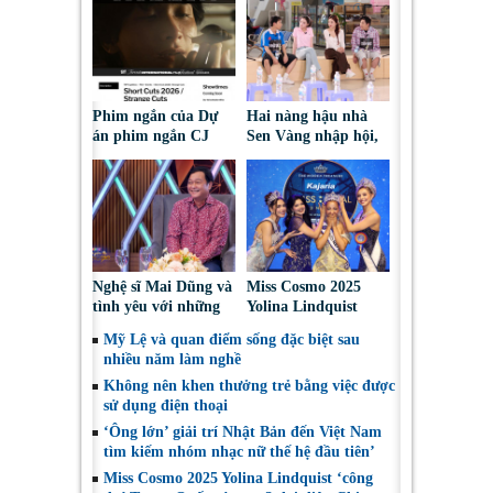
Phim ngắn của Dự
Hai nàng hậu nhà
án phim ngắn CJ
Sen Vàng nhập hội,
tiếp tục được đề cử
cùng Duniverse
tại LHP quốc tế
chinh phục khán giả
Toronto 2026
Nghệ sĩ Mai Dũng và
Miss Cosmo 2025
tình yêu với những
Yolina Lindquist
“vai ác dễ thương”
‘công du’ Nepal, tìm
Mỹ Lệ và quan điểm sống đặc biệt sau
đại diện mới tranh
nhiều năm làm nghề
tài Miss Cosmo 2026
Không nên khen thưởng trẻ bằng việc được
sử dụng điện thoại
‘Ông lớn’ giải trí Nhật Bản đến Việt Nam
tìm kiếm nhóm nhạc nữ thế hệ đầu tiên’
Miss Cosmo 2025 Yolina Lindquist ‘công