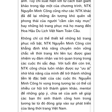
anh. Tuy chỉ xuất hiện với tư cách ban giám
khảo trong tập một của chương trình, NTK
Nguyễn Minh Công cũng như các NTK khác
đã để lại những ấn tượng khó quên về
phong thái của người “cầm cân nảy mực”
hay những bộ trang phục mà họ mang đến
Hoa Hậu Du Lịch Việt Nam Toàn Cầu.
Không chỉ có thể thiết kế những bộ trang
phục nổi bật, NTK Nguyễn Minh Công còn
khẳng định khả năng chuyên môn vững
chắc về thời trang khi liên tục được giao
nhiệm vụ đảm nhận vai trò quan trọng trong
các cuộc thi sắc đẹp. Với tuổi đời còn trẻ,
NTK công chúa luôn nhận được sự “ưu ái”
nhờ khả năng của mình để trở thành những
tiền lệ đặc biệt của các cuộc thi. Nguyễn
Minh Công hi vọng trong tương lai có thể có
nhiều cơ hội trở thành giám khảo, mentor
để những góp ý, chia sẻ của anh sẽ giúp
các bạn thí sinh thành công hơn trong
tương lai từ đó đóng góp vào sự phát triển
của làng thời trang Việt Nam.