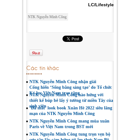
LC/Lifestyle
NTK Nguyễn Minh Công
Các tin khác
NTK Nguyễn Minh Công nhận giải
Cống hiến ‘Sống bằng sáng tạo’ do Tổ chức
Kỷ lục Việt Nam trao tặng
NTK Nguyễn Minh Công hào hứng với
thiết kế búp bê lấy ý tưởng từ miền Tây của
sinh viên
‘Đã mắt’ look book Xuân Hè 2022 siêu lãng
mạn của NTK Nguyễn Minh Công
NTK Nguyễn Minh Công mang mùa xuân
Paris về Việt Nam trong BST mới
NTK Nguyễn Minh Công tung trọn vẹn bộ
sưu tập lấy cảm hứng từ ẩm thực Nam Bộ