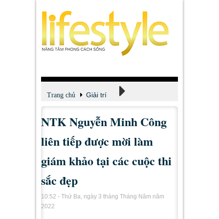
Giải trí
Trang chủ
NTK Nguyễn Minh Công
Xem - Nghe - Đọc
liên tiếp được mời làm
giám khảo tại các cuộc thi
sắc đẹp
10:52 - Thứ Ba, ngày 3 tháng Tháng Năm năm
2022