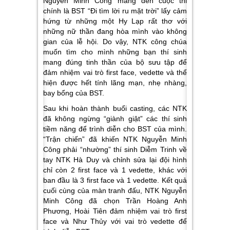
Nguyễn Minh Công mang đến cuộc thi
chính là BST “Đi tìm lời ru mặt trời” lấy cảm
hứng từ những một Hy Lạp rất thơ với
những nữ thần đang hòa mình vào không
gian của lễ hội. Do vậy, NTK công chúa
muốn tìm cho mình những bạn thí sinh
mang đúng tinh thần của bộ sưu tập để
đảm nhiệm vai trò first face, vedette và thể
hiện được hết tính lãng mạn, nhẹ nhàng,
bay bổng của BST.
Sau khi hoàn thành buổi casting, các NTK
đã không ngừng “giành giật” các thí sinh
tiềm năng để trình diễn cho BST của mình.
“Trận chiến” đã khiến NTK Nguyễn Minh
Công phải “nhường” thí sinh Diễm Trinh về
tay NTK Hà Duy và chỉnh sửa lại đội hình
chỉ còn 2 first face và 1 vedette, khác với
ban đầu là 3 first face và 1 vedette. Kết quả
cuối cùng của màn tranh đấu, NTK Nguyễn
Minh Công đã chọn Trần Hoàng Anh
Phương, Hoài Tiên đảm nhiệm vai trò first
face và Như Thủy với vai trò vedette để