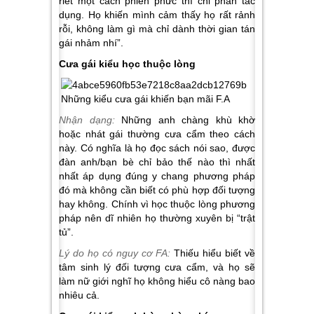
riết một cách phiền phức thì chỉ phản tác
dụng. Họ khiến mình cảm thấy họ rất rảnh
rỗi, không làm gì mà chỉ dành thời gian tán
gái nhảm nhí”.
Cưa gái kiểu học thuộc lòng
Nhận dạng:
Những anh chàng khù khờ
hoặc nhát gái thường cưa cẩm theo cách
này. Có nghĩa là họ đọc sách nói sao, được
đàn anh/bạn bè chỉ bảo thế nào thì nhất
nhất áp dụng đúng y chang phương pháp
đó mà không cần biết có phù hợp đối tượng
hay không. Chính vì học thuộc lòng phương
pháp nên dĩ nhiên họ thường xuyên bị “trật
tủ”.
Lý do họ có nguy cơ FA:
Thiếu hiểu biết về
tâm sinh lý đối tượng cưa cẩm, và họ sẽ
làm nữ giới nghĩ họ không hiểu cô nàng bao
nhiêu cả.