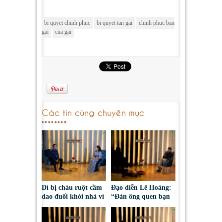
bi quyet chinh phuc
bi quyet tan gai
chinh phuc ban
gai
cua gai
Các tin cùng chuyên mục
Dì bị cháu ruột cầm
Đạo diễn Lê Hoàng:
dao đuổi khỏi nhà vì
“Đàn ông quen bạn
tranh chấp đất
vì tiền mà bạn vẫn
hương hỏa
cưới thì hỏng bét