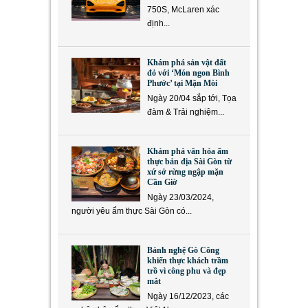
750S, McLaren xác
định...
Khám phá sản vật đất
đỏ với ‘Món ngon Bình
Phước’ tại Mặn Mòi
Ngày 20/04 sắp tới, Tọa
đàm & Trải nghiệm...
Khám phá văn hóa ẩm
thực bản địa Sài Gòn từ
xứ sở rừng ngập mặn
Cần Giờ
Ngày 23/03/2024,
người yêu ẩm thực Sài Gòn có...
Bánh nghệ Gò Công
khiến thực khách trầm
trồ vì công phu và đẹp
mắt
Ngày 16/12/2023, các