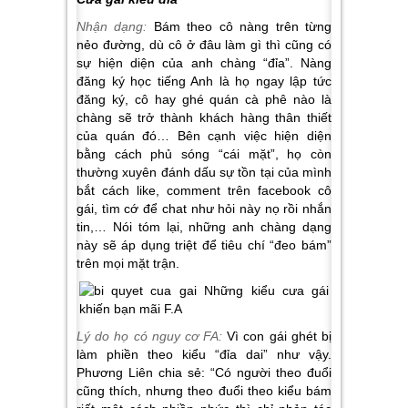
Nhận dạng:
Bám theo cô nàng trên từng
nẻo đường, dù cô ở đâu làm gì thì cũng có
sự hiện diện của anh chàng “đỉa”. Nàng
đăng ký học tiếng Anh là họ ngay lập tức
đăng ký, cô hay ghé quán cà phê nào là
chàng sẽ trở thành khách hàng thân thiết
của quán đó… Bên cạnh việc hiện diện
bằng cách phủ sóng “cái mặt”, họ còn
thường xuyên đánh dấu sự tồn tại của mình
bắt cách like, comment trên facebook cô
gái, tìm cớ để chat như hỏi này nọ rồi nhắn
tin,… Nói tóm lại, những anh chàng dạng
này sẽ áp dụng triệt để tiêu chí “đeo bám”
trên mọi mặt trận.
Lý do họ có nguy cơ FA:
Vì con gái ghét bị
làm phiền theo kiểu “đỉa dai” như vậy.
Phương Liên chia sẻ: “Có người theo đuổi
cũng thích, nhưng theo đuổi theo kiểu bám