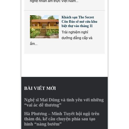
nghệ nhân ẩm thực Việt Nam...
Khách sạn The Secret
Côn Đảo sẽ mở cửa khu
biệt thự vào tháng 11
Trải nghiệm nghỉ
dưỡng đẳng cấp và
ẩm...
BÀI VIẾT MỚI
Nghệ sĩ Mai Dũng và tình yêu với những
“vai ác dễ thương”
Hà Phương – Minh Tuyết hội ngộ trên
thảm đỏ, kể câu chuyện phía sau tạo
hình “nàng bướm”