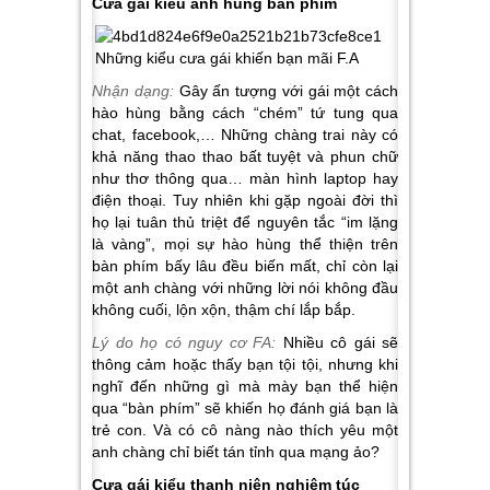
Cưa gái kiểu anh hùng bàn phím
Nhận dạng:
Gây ấn tượng với gái một cách
hào hùng bằng cách “chém” tứ tung qua
chat, facebook,… Những chàng trai này có
khả năng thao thao bất tuyệt và phun chữ
như thơ thông qua… màn hình laptop hay
điện thoại. Tuy nhiên khi gặp ngoài đời thì
họ lại tuân thủ triệt để nguyên tắc “im lặng
là vàng”, mọi sự hào hùng thể thiện trên
bàn phím bấy lâu đều biến mất, chỉ còn lại
một anh chàng với những lời nói không đầu
không cuối, lộn xộn, thậm chí lắp bắp.
Lý do họ có nguy cơ FA:
Nhiều cô gái sẽ
thông cảm hoặc thấy bạn tội tội, nhưng khi
nghĩ đến những gì mà mày bạn thể hiện
qua “bàn phím” sẽ khiến họ đánh giá bạn là
trẻ con. Và có cô nàng nào thích yêu một
anh chàng chỉ biết tán tỉnh qua mạng ảo?
Cưa gái kiểu thanh niên nghiêm túc