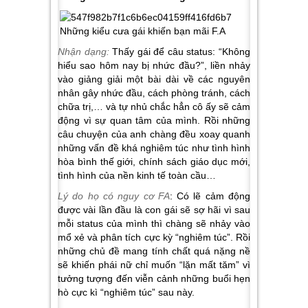
Nhận dạng:
Thấy gái để câu status: “Không
hiểu sao hôm nay bị nhức đầu?”, liền nhảy
vào giảng giải một bài dài về các nguyên
nhân gây nhức đầu, cách phòng tránh, cách
chữa trị,… và tự nhủ chắc hẳn cô ấy sẽ cảm
động vì sự quan tâm của mình. Rồi những
câu chuyện của anh chàng đều xoay quanh
những vấn đề khá nghiêm túc như tình hình
hòa bình thế giới, chính sách giáo dục mới,
tình hình của nền kinh tế toàn cầu…
Lý do họ có nguy cơ FA
: Có lẽ cảm động
được vài lần đầu là con gái sẽ sợ hãi vì sau
mỗi status của mình thì chàng sẽ nhảy vào
mổ xẻ và phân tích cực kỳ “nghiêm túc”. Rồi
những chủ đề mang tính chất quá nặng nề
sẽ khiến phái nữ chỉ muốn “lặn mất tăm” vì
tưởng tượng đến viễn cảnh những buổi hẹn
hò cực kì “nghiêm túc” sau này.