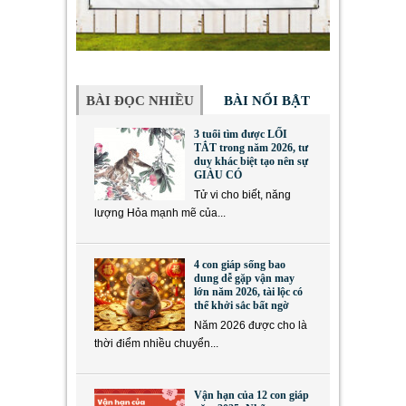
BÀI ĐỌC NHIỀU
BÀI NỔI BẬT
3 tuổi tìm được LỐI
TẮT trong năm 2026, tư
duy khác biệt tạo nên sự
GIÀU CÓ
Tử vi cho biết, năng
lượng Hỏa mạnh mẽ của...
4 con giáp sống bao
dung dễ gặp vận may
lớn năm 2026, tài lộc có
thể khởi sắc bất ngờ
Năm 2026 được cho là
thời điểm nhiều chuyển...
Vận hạn của 12 con giáp