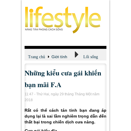
Giới tính
Trang chủ
Lối sống
Những kiểu cưa gái khiến
bạn mãi F.A
11:47 - Thứ Hai, ngày 29 tháng Tháng Một năm
2018
Rất có thể cách tán tỉnh bạn đang áp
dụng lại là sai lầm nghiêm trọng dẫn đến
thất bại trong chiến dịch cưa nàng.
Cưa gái kiểu đỉa