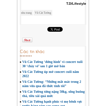
T.D/Lifestyle
nhu trang
Vũ Cát Tường
Các tin khác
Vũ Cát Tường ‘đứng hình’ vì concert tuổi
30 ‘cháy vé’ sau 1 giờ mở bán
Vũ Cát Tường úp mở concert cuối năm
2022
Vũ Cát Tường: “Những mất mát trong 2
năm vừa qua đã thức tỉnh tôi”
Vũ Cát Tường từng nặng 50kg, sống buông
thả, tiêu xài quá mức
Vũ Cát Tường hạnh phúc vì mẹ bênh vực
trước hàng xóm sau come-out