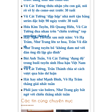
Vũ Cát Tường thừa nhận yêu con gái, nói
rõ về lý do come-out trước 30 tuổi
Vũ Cát Tường ‘đập hộp’ nhà mới tậu bằng
series đặc biệt 90 ngày trước 30 tuổi
Hứa Kim Tuyền, Hồ Quang Hiếu, Vũ Cát
Tường đua nhau trên “chiến trường” top
trending tháng 4
Hãy Nghe Tôi Hát sau một năm: Võ Hạ
Trâm, Như Trang lên xe hoa, Trần Vũ đắt
sô
Như Trang tuyên bố ‘không đam mê với
đàn ông đã lập gia đình’
Bùi Anh Tuấn, Vũ Cát Tường ‘đụng độ’
trong buổi tuyển sinh Hoa hậu Việt Nam
2018
Vũ Cát Tường, Trấn Thành chia sẻ cách
vượt qua bão dư luận
Hát hay như Mạnh Đình, Võ Hạ Trâm
thắng giải nhất tuần
Phối jazz vào bolero, Như Trang gây bất
ngờ với chiến thắng nhất tuần
Các tin cùng chuyên mục