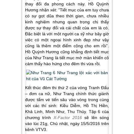
thay đổi đa phong cách này. Hồ Quỳnh
Hương nhận xét: “Tiết mục của em tuy chưa
có sự gọt dũa theo thời gian, chưa nhiều
kinh nghiệm nhưng quan trọng chị thấy
được sự thay đổi và cái chất của em là có.
Đặc biệt là với một người ca sỹ như bây giờ
việc có một ngoại hình xinh đẹp như vậy
cũng là thêm một điểm cộng cho em rồi”.
Hồ Quỳnh Hương cũng khẳng định tiết mục
của Như Trang là tiết mục mở màn khiến cô
cảm thấy hào hứng cho đêm thi vừa rồi.
Kết thúc đêm thi thứ 2 của vòng Tranh Đấu
– đơn ca nữ, Như Trang chính thức giành
được tấm vé tiến sâu vào vòng trong cùng
với các thí sinh: Kiều Diễm, Hồ Thị Hiền,
Khả Linh, Minh Như, Thu Thủy. Tập 6 của
chương trình
X-Factor 2016
sẽ lên sóng
vào lúc 21g, Chủ nhật, ngày 15/5/2016 trên
kênh VTV3.