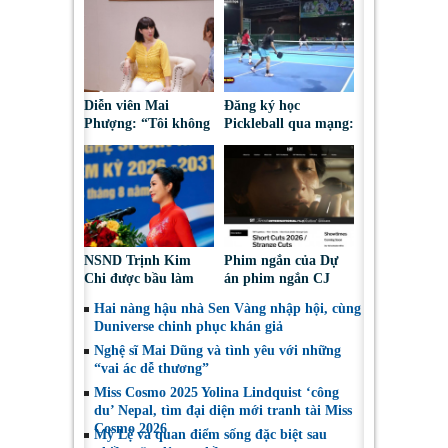
Diễn viên Mai
Đăng ký học
Phượng: “Tôi không
Pickleball qua mạng:
bao giờ hối hận về
Nguy cơ bị chiếm
những gì mình đã
đoạt tài sản
chọn”
NSND Trịnh Kim
Phim ngắn của Dự
Chi được bầu làm
án phim ngắn CJ
Phó Chủ tịch Hội
tiếp tục được đề cử
Hai nàng hậu nhà Sen Vàng nhập hội, cùng
Nghệ sĩ Sân khấu
tại LHP quốc tế
Duniverse chinh phục khán giả
Việt Nam
Toronto 2026
Nghệ sĩ Mai Dũng và tình yêu với những
“vai ác dễ thương”
Miss Cosmo 2025 Yolina Lindquist ‘công
du’ Nepal, tìm đại diện mới tranh tài Miss
Cosmo 2026
Mỹ Lệ và quan điểm sống đặc biệt sau