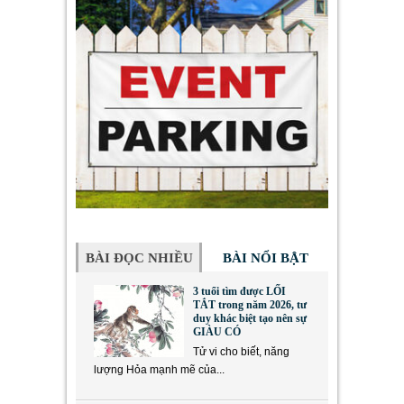
BÀI ĐỌC NHIỀU
BÀI NỔI BẬT
3 tuổi tìm được LỐI
TẮT trong năm 2026, tư
duy khác biệt tạo nên sự
GIÀU CÓ
Tử vi cho biết, năng
lượng Hỏa mạnh mẽ của...