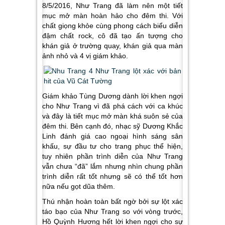
8/5/2016, Như Trang đã làm nên một tiết
mục mở màn hoàn hảo cho đêm thi. Với
chất giọng khỏe cùng phong cách biểu diễn
đậm chất rock, cô đã tạo ấn tượng cho
khán giả ở trường quay, khán giả qua màn
ảnh nhỏ và 4 vị giám khảo.
Giám khảo Tùng Dương dành lời khen ngợi
cho Như Trang vì đã phá cách với ca khúc
và đây là tiết mục mở màn khá suôn sẻ của
đêm thi. Bên cạnh đó, nhạc sỹ Dương Khắc
Linh đánh giá cao ngoại hình sáng sân
khấu, sự đầu tư cho trang phục thể hiện,
tuy nhiên phần trình diễn của Như Trang
vẫn chưa “đã” lắm nhưng nhìn chung phần
trình diễn rất tốt nhưng sẽ có thể tốt hơn
nữa nếu gọt dũa thêm.
Thú nhận hoàn toàn bất ngờ bởi sự lột xác
táo bạo của Như Trang so với vòng trước,
Hồ Quỳnh Hương hết lời khen ngợi cho sự