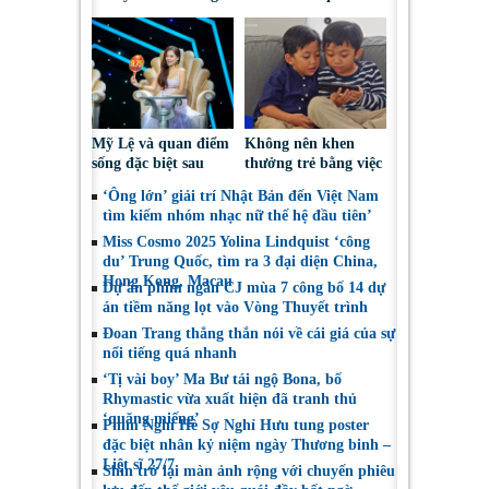
“vai ác dễ thương”
‘công du’ Nepal, tìm
đại diện mới tranh
tài Miss Cosmo 2026
Mỹ Lệ và quan điểm
Không nên khen
sống đặc biệt sau
thưởng trẻ bằng việc
nhiều năm làm nghề
được sử dụng điện
‘Ông lớn’ giải trí Nhật Bản đến Việt Nam
thoại
tìm kiếm nhóm nhạc nữ thế hệ đầu tiên’
Miss Cosmo 2025 Yolina Lindquist ‘công
du’ Trung Quốc, tìm ra 3 đại diện China,
Hong Kong, Macau
Dự án phim ngắn CJ mùa 7 công bố 14 dự
án tiềm năng lọt vào Vòng Thuyết trình
Đoan Trang thẳng thắn nói về cái giá của sự
nổi tiếng quá nhanh
‘Tị vài boy’ Ma Bư tái ngộ Bona, bố
Rhymastic vừa xuất hiện đã tranh thủ
‘quăng miếng’
Phim Nghỉ Hè Sợ Nghỉ Hưu tung poster
đặc biệt nhân kỷ niệm ngày Thương binh –
Liệt sĩ 27/7
Shin trở lại màn ảnh rộng với chuyến phiêu