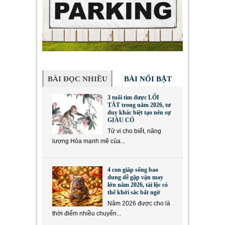
BÀI ĐỌC NHIỀU
BÀI NỔI BẬT
3 tuổi tìm được LỐI
TẮT trong năm 2026, tư
duy khác biệt tạo nên sự
GIÀU CÓ
Tử vi cho biết, năng
lượng Hỏa mạnh mẽ của...
4 con giáp sống bao
dung dễ gặp vận may
lớn năm 2026, tài lộc có
thể khởi sắc bất ngờ
Năm 2026 được cho là
thời điểm nhiều chuyển...