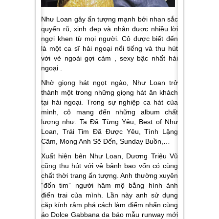
Như Loan gây ấn tượng mạnh bởi nhan sắc
quyến rũ, xinh đẹp và nhận được nhiều lời
ngợi khen từ mọi người. Cô được biết đến
là một ca sĩ hải ngoại nổi tiếng và thu hút
với vẻ ngoài gợi cảm , sexy bậc nhất hải
ngoại .
Nhờ giọng hát ngọt ngào, Như Loan trở
thành một trong những giọng hát ăn khách
tại hải ngoại. Trong sự nghiệp ca hát của
mình, cô mang đến những album chất
lượng như: Ta Đã Từng Yêu, Best of Như
Loan, Trái Tim Đã Được Yêu, Tình Lặng
Câm, Mong Anh Sẽ Đến, Sunday Buồn,…
Xuất hiện bên Như Loan, Dương Triệu Vũ
cũng thu hút với vẻ bảnh bao vốn có cùng
chất thời trang ấn tượng. Anh thường xuyên
“đốn tim” người hâm mộ bằng hình ảnh
điển trai của mình. Lần này anh sử dụng
cặp kính râm phá cách làm điểm nhấn cùng
áo Dolce Gabbana da báo mẫu runway mới