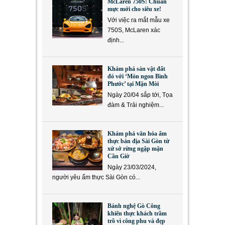
McLaren 750S: Chuẩn
mực mới cho siêu xe!
Với việc ra mắt mẫu xe
750S, McLaren xác
định...
Khám phá sản vật đất
đỏ với ‘Món ngon Bình
Phước’ tại Mặn Mòi
Ngày 20/04 sắp tới, Tọa
đàm & Trải nghiệm...
Khám phá văn hóa ẩm
thực bản địa Sài Gòn từ
xứ sở rừng ngập mặn
Cần Giờ
Ngày 23/03/2024,
người yêu ẩm thực Sài Gòn có...
Bánh nghệ Gò Công
khiến thực khách trầm
trồ vì công phu và đẹp