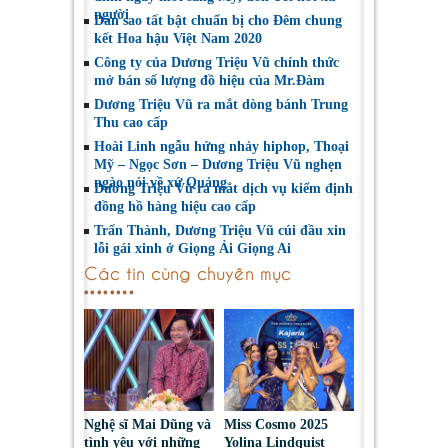
người
Dàn sao tất bật chuẩn bị cho Đêm chung
kết Hoa hậu Việt Nam 2020
Công ty của Dương Triệu Vũ chính thức
mở bán số lượng đồ hiệu của Mr.Đàm
Dương Triệu Vũ ra mắt dòng bánh Trung
Thu cao cấp
Hoài Linh ngẫu hứng nhảy hiphop, Thoại
Mỹ – Ngọc Sơn – Dương Triệu Vũ nghẹn
ngào nói về xứ Quảng
Dương Triệu Vũ ra mắt dịch vụ kiểm định
đồng hồ hàng hiệu cao cấp
Trấn Thành, Dương Triệu Vũ cúi đầu xin
lỗi gái xinh ở Giọng Ải Giọng Ai
Các tin cùng chuyên mục
Nghệ sĩ Mai Dũng và
Miss Cosmo 2025
tình yêu với những
Yolina Lindquist