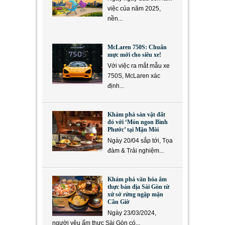
việc của năm 2025,
nền...
McLaren 750S: Chuẩn
mực mới cho siêu xe!
Với việc ra mắt mẫu xe
750S, McLaren xác
định...
Khám phá sản vật đất
đỏ với ‘Món ngon Bình
Phước’ tại Mặn Mòi
Ngày 20/04 sắp tới, Tọa
đàm & Trải nghiệm...
Khám phá văn hóa ẩm
thực bản địa Sài Gòn từ
xứ sở rừng ngập mặn
Cần Giờ
Ngày 23/03/2024,
người yêu ẩm thực Sài Gòn có...