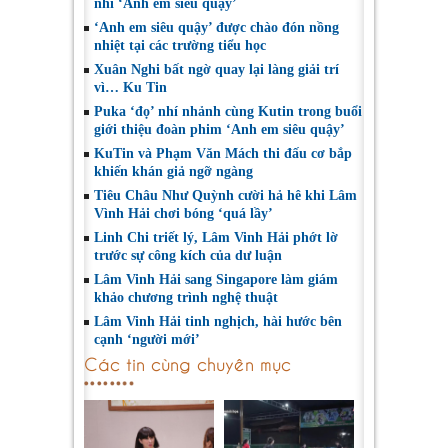
nhi ‘Anh em siêu quậy’
‘Anh em siêu quậy’ được chào đón nồng
nhiệt tại các trường tiểu học
Xuân Nghi bất ngờ quay lại làng giải trí
vì… Ku Tin
Puka ‘đọ’ nhí nhảnh cùng Kutin trong buổi
giới thiệu đoàn phim ‘Anh em siêu quậy’
KuTin và Phạm Văn Mách thi đấu cơ bắp
khiến khán giả ngỡ ngàng
Tiêu Châu Như Quỳnh cười hả hê khi Lâm
Vình Hải chơi bóng ‘quá lầy’
Linh Chi triết lý, Lâm Vinh Hải phớt lờ
trước sự công kích của dư luận
Lâm Vinh Hải sang Singapore làm giám
khảo chương trình nghệ thuật
Lâm Vinh Hải tinh nghịch, hài hước bên
cạnh ‘người mới’
Các tin cùng chuyên mục