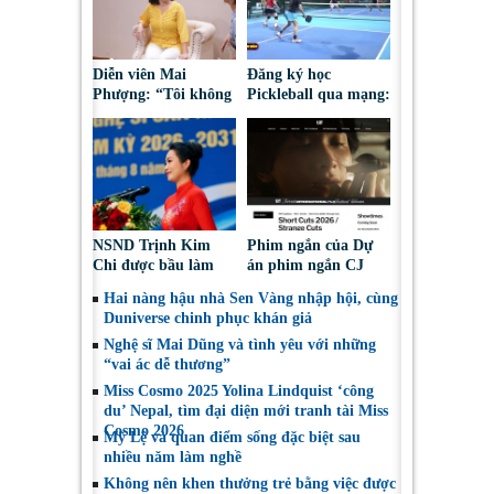
Diễn viên Mai
Đăng ký học
Phượng: “Tôi không
Pickleball qua mạng:
bao giờ hối hận về
Nguy cơ bị chiếm
những gì mình đã
đoạt tài sản
chọn”
NSND Trịnh Kim
Phim ngắn của Dự
Chi được bầu làm
án phim ngắn CJ
Phó Chủ tịch Hội
tiếp tục được đề cử
Hai nàng hậu nhà Sen Vàng nhập hội, cùng
Nghệ sĩ Sân khấu
tại LHP quốc tế
Duniverse chinh phục khán giả
Việt Nam
Toronto 2026
Nghệ sĩ Mai Dũng và tình yêu với những
“vai ác dễ thương”
Miss Cosmo 2025 Yolina Lindquist ‘công
du’ Nepal, tìm đại diện mới tranh tài Miss
Cosmo 2026
Mỹ Lệ và quan điểm sống đặc biệt sau
nhiều năm làm nghề
Không nên khen thưởng trẻ bằng việc được