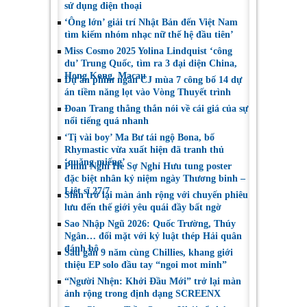
sử dụng điện thoại
‘Ông lớn’ giải trí Nhật Bản đến Việt Nam
tìm kiếm nhóm nhạc nữ thế hệ đầu tiên’
Miss Cosmo 2025 Yolina Lindquist ‘công
du’ Trung Quốc, tìm ra 3 đại diện China,
Hong Kong, Macau
Dự án phim ngắn CJ mùa 7 công bố 14 dự
án tiềm năng lọt vào Vòng Thuyết trình
Đoan Trang thẳng thắn nói về cái giá của sự
nổi tiếng quá nhanh
‘Tị vài boy’ Ma Bư tái ngộ Bona, bố
Rhymastic vừa xuất hiện đã tranh thủ
‘quăng miếng’
Phim Nghỉ Hè Sợ Nghỉ Hưu tung poster
đặc biệt nhân kỷ niệm ngày Thương binh –
Liệt sĩ 27/7
Shin trở lại màn ảnh rộng với chuyến phiêu
lưu đến thế giới yêu quái đầy bất ngờ
Sao Nhập Ngũ 2026: Quốc Trường, Thúy
Ngân… đối mặt với kỷ luật thép Hải quân
đánh bộ
Sau gần 9 năm cùng Chillies, khang giới
thiệu EP solo đầu tay “ngoi mot minh”
“Người Nhện: Khởi Đầu Mới” trở lại màn
ảnh rộng trong định dạng SCREENX