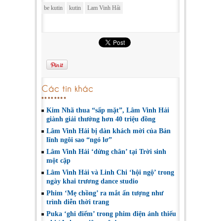
be kutin
kutin
Lam Vinh Hải
Các tin khác
Kim Nhã thua “sấp mặt”, Lâm Vinh Hải
giành giải thưởng hơn 40 triệu đồng
Lâm Vinh Hải bị dàn khách mời của Bản
lĩnh ngôi sao “ngó lơ”
Lâm Vinh Hải ‘dừng chân’ tại Trời sinh
một cặp
Lâm Vinh Hải và Linh Chi ‘hội ngộ’ trong
ngày khai trương dance studio
Phim ‘Mẹ chồng’ ra mắt ấn tượng như
trình diễn thời trang
Puka ‘ghi điểm’ trong phim điện ảnh thiếu