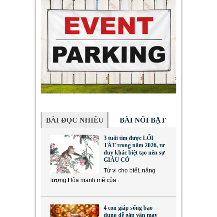
BÀI ĐỌC NHIỀU
BÀI NỔI BẬT
3 tuổi tìm được LỐI
TẮT trong năm 2026, tư
duy khác biệt tạo nên sự
GIÀU CÓ
Tử vi cho biết, năng
lượng Hỏa mạnh mẽ của...
4 con giáp sống bao
dung dễ gặp vận may