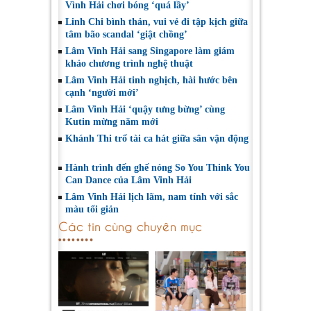
Vình Hải chơi bóng ‘quá lầy’
Linh Chi bình thản, vui vẻ đi tập kịch giữa
tâm bão scandal ‘giật chồng’
Lâm Vinh Hải sang Singapore làm giám
khảo chương trình nghệ thuật
Lâm Vinh Hải tinh nghịch, hài hước bên
cạnh ‘người mới’
Lâm Vinh Hải ‘quậy tưng bừng’ cùng
Kutin mừng năm mới
Khánh Thi trổ tài ca hát giữa sân vận động
Hành trình đến ghế nóng So You Think You
Can Dance của Lâm Vinh Hải
Lâm Vinh Hải lịch lãm, nam tính với sắc
màu tối giản
Các tin cùng chuyên mục