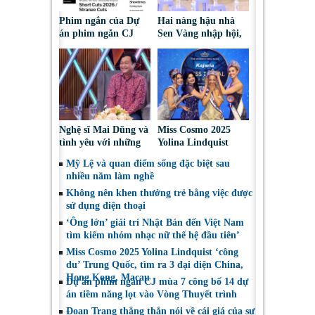
Phim ngắn của Dự
Hai nàng hậu nhà
án phim ngắn CJ
Sen Vàng nhập hội,
tiếp tục được đề cử
cùng Duniverse
tại LHP quốc tế
chinh phục khán giả
Toronto 2026
Nghệ sĩ Mai Dũng và
Miss Cosmo 2025
tình yêu với những
Yolina Lindquist
“vai ác dễ thương”
‘công du’ Nepal, tìm
Mỹ Lệ và quan điểm sống đặc biệt sau
đại diện mới tranh
nhiều năm làm nghề
tài Miss Cosmo 2026
Không nên khen thưởng trẻ bằng việc được
sử dụng điện thoại
‘Ông lớn’ giải trí Nhật Bản đến Việt Nam
tìm kiếm nhóm nhạc nữ thế hệ đầu tiên’
Miss Cosmo 2025 Yolina Lindquist ‘công
du’ Trung Quốc, tìm ra 3 đại diện China,
Hong Kong, Macau
Dự án phim ngắn CJ mùa 7 công bố 14 dự
án tiềm năng lọt vào Vòng Thuyết trình
Đoan Trang thẳng thắn nói về cái giá của sự