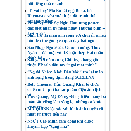
nổi tiếng quá nhanh
‘Tị vài boy’ Ma Bư tái ngộ Bona, bố
Rhymastic vừa xuất hiện đã tranh thủ
‘quăng miếng’
Phim Nghỉ Hè Sợ Nghỉ Hưu tung poster
đặc biệt nhân kỷ niệm ngày Thương binh –
Liệt sĩ 27/7
Shin trở lại màn ảnh rộng với chuyến phiêu
lưu đến thế giới yêu quái đầy bất ngờ
Sao Nhập Ngũ 2026: Quốc Trường, Thúy
Ngân… đối mặt với kỷ luật thép Hải quân
đánh bộ
Sau gần 9 năm cùng Chillies, khang giới
thiệu EP solo đầu tay “ngoi mot minh”
“Người Nhện: Khởi Đầu Mới” trở lại màn
ảnh rộng trong định dạng SCREENX
Beta Cinemas Trần Quang Khải tổ chức
chiếu miễn phí ba tác phẩm điện ảnh lịch
sử
Huy Quang, Mỹ Đăng, Đông Triều mang ba
màu sắc riêng làm sống lại những ca khúc
kỷ niệm
MAIQUINN lột xác với hình ảnh quyến rũ
nhất từ trước đến nay
NSƯT Cao Minh cảm động khi được
Huỳnh Lập “tặng nhà”