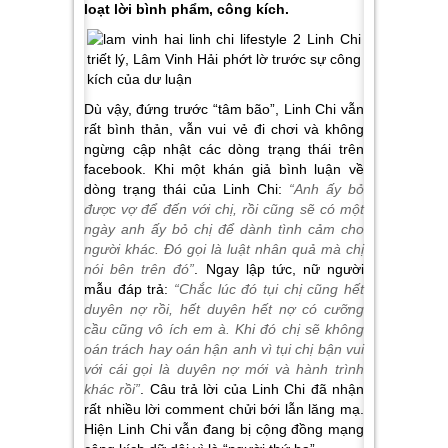
loạt lời bình phẩm, công kích.
Dù vậy, đứng trước “tâm bão”, Linh Chi vẫn
rất bình thản, vẫn vui vẻ đi chơi và không
ngừng cập nhật các dòng trạng thái trên
facebook. Khi một khán giả bình luận về
dòng trạng thái của Linh Chi:
“Anh ấy bỏ
được vợ để đến với chị, rồi cũng sẽ có một
ngày anh ấy bỏ chị để dành tình cảm cho
người khác. Đó gọi là luật nhân quả mà chị
nói bên trên đó”
. Ngay lập tức, nữ người
mẫu đáp trả:
“Chắc lúc đó tụi chị cũng hết
duyên nợ rồi, hết duyên hết nợ có cưỡng
cầu cũng vô ích em à. Khi đó chị sẽ không
oán trách hay oán hận anh vì tụi chị bận vui
với cái gọi là duyên nợ mới và hành trình
khác rồi”
. Câu trả lời của Linh Chi đã nhận
rất nhiều lời comment chửi bới lẫn lăng mạ.
Hiện Linh Chi vẫn đang bị cộng đồng mạng