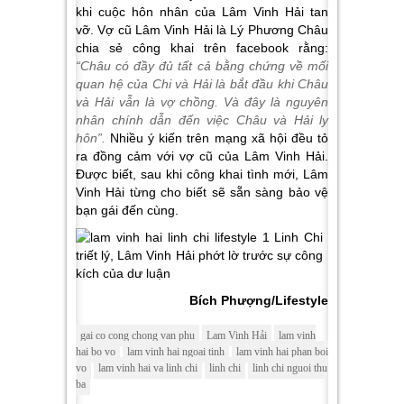
khi cuộc hôn nhân của Lâm Vinh Hải tan
vỡ. Vợ cũ Lâm Vinh Hải là Lý Phương Châu
chia sẻ công khai trên facebook rằng:
“Châu có đầy đủ tất cả bằng chứng về mối
quan hệ của Chi và Hải là bắt đầu khi Châu
và Hải vẫn là vợ chồng. Và đây là nguyên
nhân chính dẫn đến việc Châu và Hải ly
hôn”.
Nhiều ý kiến trên mạng xã hội đều tỏ
ra đồng cảm với vợ cũ của Lâm Vinh Hải.
Được biết, sau khi công khai tình mới, Lâm
Vinh Hải từng cho biết sẽ sẵn sàng bảo vệ
bạn gái đến cùng.
Bích Phượng/Lifestyle
gai co cong chong van phu
Lam Vinh Hải
lam vinh
hai bo vo
lam vinh hai ngoai tinh
lam vinh hai phan boi
vo
lam vinh hai va linh chi
linh chi
linh chi nguoi thu
ba