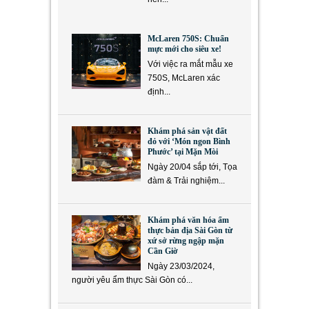
McLaren 750S: Chuẩn
mực mới cho siêu xe!
Với việc ra mắt mẫu xe
750S, McLaren xác
định...
Khám phá sản vật đất
đỏ với ‘Món ngon Bình
Phước’ tại Mặn Mòi
Ngày 20/04 sắp tới, Tọa
đàm & Trải nghiệm...
Khám phá văn hóa ẩm
thực bản địa Sài Gòn từ
xứ sở rừng ngập mặn
Cần Giờ
Ngày 23/03/2024,
người yêu ẩm thực Sài Gòn có...