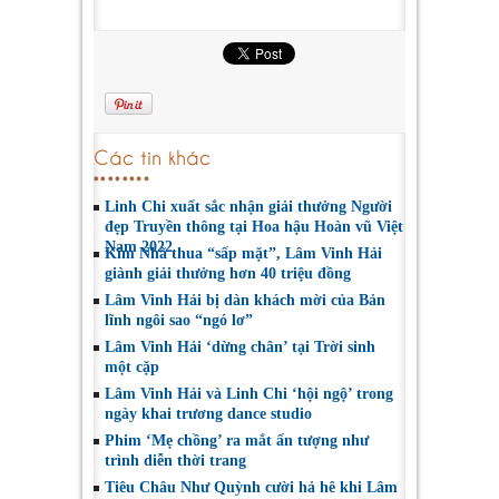
Các tin khác
Linh Chi xuất sắc nhận giải thưởng Người
đẹp Truyền thông tại Hoa hậu Hoàn vũ Việt
Nam 2022
Kim Nhã thua “sấp mặt”, Lâm Vinh Hải
giành giải thưởng hơn 40 triệu đồng
Lâm Vinh Hải bị dàn khách mời của Bản
lĩnh ngôi sao “ngó lơ”
Lâm Vinh Hải ‘dừng chân’ tại Trời sinh
một cặp
Lâm Vinh Hải và Linh Chi ‘hội ngộ’ trong
ngày khai trương dance studio
Phim ‘Mẹ chồng’ ra mắt ấn tượng như
trình diễn thời trang
Tiêu Châu Như Quỳnh cười hả hê khi Lâm