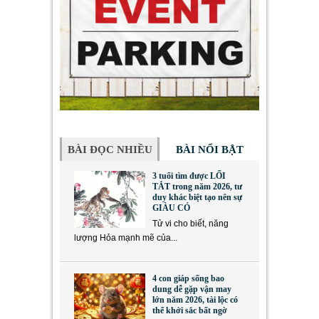
BÀI ĐỌC NHIỀU
BÀI NỔI BẬT
3 tuổi tìm được LỐI
TẮT trong năm 2026, tư
duy khác biệt tạo nên sự
GIÀU CÓ
Tử vi cho biết, năng
lượng Hỏa mạnh mẽ của...
4 con giáp sống bao
dung dễ gặp vận may
lớn năm 2026, tài lộc có
thể khởi sắc bất ngờ