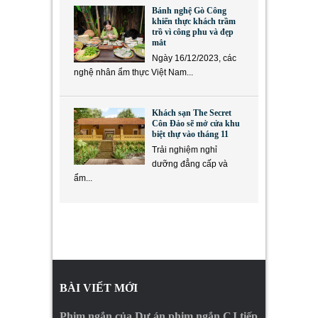
Bánh nghệ Gò Công
khiến thực khách trầm
trồ vì công phu và đẹp
mắt
Ngày 16/12/2023, các
nghệ nhân ẩm thực Việt Nam...
Khách sạn The Secret
Côn Đảo sẽ mở cửa khu
biệt thự vào tháng 11
Trải nghiệm nghỉ
dưỡng đẳng cấp và
ẩm...
BÀI VIẾT MỚI
Phim ngắn của Dự án phim ngắn CJ tiếp