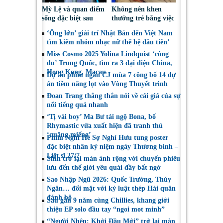
Mỹ Lệ và quan điểm
Không nên khen
sống đặc biệt sau
thưởng trẻ bằng việc
nhiều năm làm nghề
được sử dụng điện
‘Ông lớn’ giải trí Nhật Bản đến Việt Nam
thoại
tìm kiếm nhóm nhạc nữ thế hệ đầu tiên’
Miss Cosmo 2025 Yolina Lindquist ‘công
du’ Trung Quốc, tìm ra 3 đại diện China,
Hong Kong, Macau
Dự án phim ngắn CJ mùa 7 công bố 14 dự
án tiềm năng lọt vào Vòng Thuyết trình
Đoan Trang thẳng thắn nói về cái giá của sự
nổi tiếng quá nhanh
‘Tị vài boy’ Ma Bư tái ngộ Bona, bố
Rhymastic vừa xuất hiện đã tranh thủ
‘quăng miếng’
Phim Nghỉ Hè Sợ Nghỉ Hưu tung poster
đặc biệt nhân kỷ niệm ngày Thương binh –
Liệt sĩ 27/7
Shin trở lại màn ảnh rộng với chuyến phiêu
lưu đến thế giới yêu quái đầy bất ngờ
Sao Nhập Ngũ 2026: Quốc Trường, Thúy
Ngân… đối mặt với kỷ luật thép Hải quân
đánh bộ
Sau gần 9 năm cùng Chillies, khang giới
thiệu EP solo đầu tay “ngoi mot minh”
“Người Nhện: Khởi Đầu Mới” trở lại màn