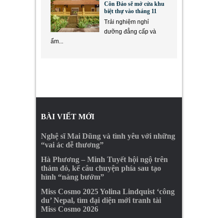
Côn Đảo sẽ mở cửa khu
biệt thự vào tháng 11
Trải nghiệm nghỉ
dưỡng đẳng cấp và
ẩm...
BÀI VIẾT MỚI
Nghệ sĩ Mai Dũng và tình yêu với những
“vai ác dễ thương”
Hà Phương – Minh Tuyết hội ngộ trên
thảm đỏ, kể câu chuyện phía sau tạo
hình “nàng bướm”
Miss Cosmo 2025 Yolina Lindquist ‘công
du’ Nepal, tìm đại diện mới tranh tài
Miss Cosmo 2026