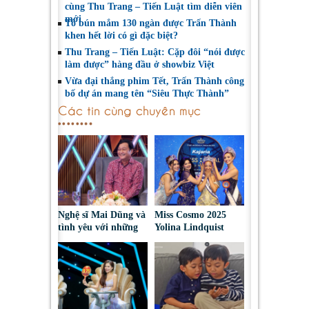
cùng Thu Trang – Tiến Luật tìm diễn viên
mới
Tô bún mắm 130 ngàn được Trấn Thành
khen hết lời có gì đặc biệt?
Thu Trang – Tiến Luật: Cặp đôi “nói được
làm được” hàng đầu ở showbiz Việt
Vừa đại thắng phim Tết, Trấn Thành công
bố dự án mang tên “Siêu Thực Thành”
Các tin cùng chuyên mục
Nghệ sĩ Mai Dũng và
Miss Cosmo 2025
tình yêu với những
Yolina Lindquist
“vai ác dễ thương”
‘công du’ Nepal, tìm
đại diện mới tranh
tài Miss Cosmo 2026