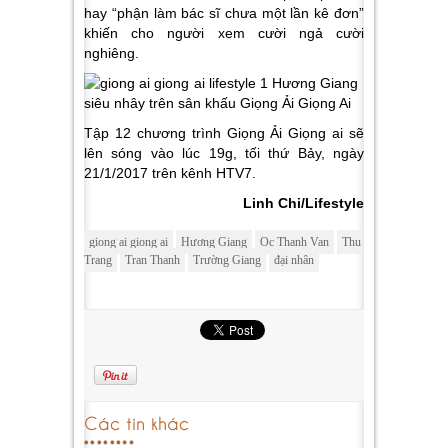
hay “phận làm bác sĩ chưa một lần kê đơn”
khiến cho người xem cười ngả cười
nghiêng.
Tập 12 chương trình Giọng Ải Giọng ai sẽ
lên sóng vào lúc 19g, tối thứ Bảy, ngày
21/1/2017 trên kênh HTV7.
Linh Chi/Lifestyle
giong ai giong ai
Hương Giang
Oc Thanh Van
Thu
Trang
Tran Thanh
Trường Giang
đại nhân
Các tin khác