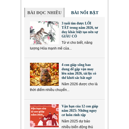
BÀI ĐỌC NHIỀU
BÀI NỔI BẬT
3 tuổi tìm được LỐI
TẮT trong năm 2026, tư
duy khác biệt tạo nên sự
GIÀU CÓ
Tử vi cho biết, năng
lượng Hỏa mạnh mẽ của...
4 con giáp sống bao
dung dễ gặp vận may
lớn năm 2026, tài lộc có
thể khởi sắc bất ngờ
Năm 2026 được cho là
thời điểm nhiều chuyển...
Vận hạn của 12 con giáp
năm 2025: Những nguy
cơ luôn rình rập
Năm 2025 dự báo
nhiều biến động thú