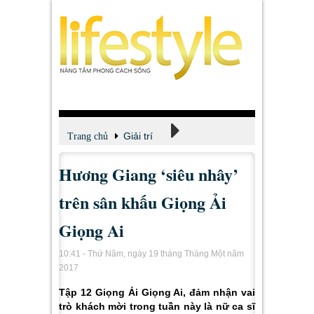
Giải trí
Trang chủ
Hương Giang ‘siêu nhây’
Xem - Nghe - Đọc
trên sân khấu Giọng Ải
Giọng Ai
10:41 - Thứ Năm, ngày 19 tháng Tháng Một năm
2017
Tập 12 Giọng Ải Giọng Ai, đảm nhận vai
trò khách mời trong tuần này là nữ ca sĩ