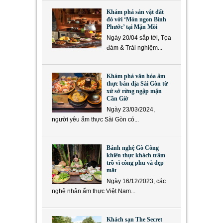
Khám phá sản vật đất
đỏ với ‘Món ngon Bình
Phước’ tại Mặn Mòi
Ngày 20/04 sắp tới, Tọa
đàm & Trải nghiệm...
Khám phá văn hóa ẩm
thực bản địa Sài Gòn từ
xứ sở rừng ngập mặn
Cần Giờ
Ngày 23/03/2024,
người yêu ẩm thực Sài Gòn có...
Bánh nghệ Gò Công
khiến thực khách trầm
trồ vì công phu và đẹp
mắt
Ngày 16/12/2023, các
nghệ nhân ẩm thực Việt Nam...
Khách sạn The Secret