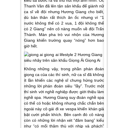
kiêu sa bước ra và thu hút mọi ánh nhìn. Ốc
Thanh Vân đã lên tận sân khấu để giành nữ
ca sĩ về đội nhưng Hương Giang cho biết,
dù bản thân rất thích ăn ốc nhưng vì “1
nước không thể có 2 vua, 1 đội không thể
có 2 Giang” nên cô nàng muốn về đội Trấn
Thành. Màn pha trò vui nhộn của Hương
Giang khiến trường quay “nóng” hơn bao
giờ hết.
Không những vậy, trong phần phán đoán
giọng ca của các thí sinh, nữ ca sĩ đã không
ít lần khiến các nghệ sĩ chưng hửng trước
những lời phán đoán siêu “lầy”. Trước một
thí sinh với nghề nghiệp được giới thiệu làm
nghề spa. Hương Giang suy đoán nghề spa
có thể có hoặc không nhưng chắc chắn bên
ngoài này cô gái đi xe vespa khiến khán giả
bật cười phấn khích. Bên cạnh đó cô nàng
còn có những lời nhận xét “đâm bang” kiểu
như “có mối thâm thù với nhịp và phách”