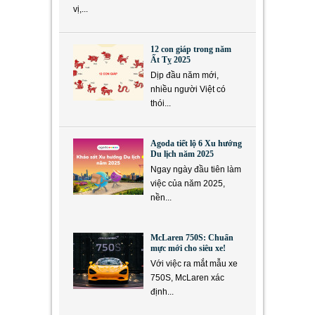
vị,...
12 con giáp trong năm
Ất Tỵ 2025
Dịp đầu năm mới,
nhiều người Việt có
thói...
Agoda tiết lộ 6 Xu hướng
Du lịch năm 2025
Ngay ngày đầu tiên làm
việc của năm 2025,
nền...
McLaren 750S: Chuẩn
mực mới cho siêu xe!
Với việc ra mắt mẫu xe
750S, McLaren xác
định...