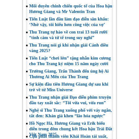
Mối duyên chinh chiến quốc tế của Hoa hậu
Hương Giang và Mr Valentin Tran
Tiến Luật lần đầu làm đạo diễn sân khấu:
‘Nhờ vậy, tôi hiểu hơn công việc của vợ’
Thu Trang tự hào về con trai 13 tuổi rưỡi
“tình cảm và tử tế trong suy nghĩ”
Thu Trang nói gì khi nhận giải Cánh diều
vàng 2025?
Tiến Luật “chơi lớn” tặng nhẫn kim cương
cho Thu Trang kỷ niệm 15 năm ngày cưới
Trường Giang, Trấn Thành đến ủng hộ Ai
Thương Ai Mến của Thu Trang
Sự kiện đầu tiên Hương Giang dự sau khi
trở về từ Miss Universe
Thu Trang nhận giải Đạo diễn phim truyện
đầu tay xuất sắc: “Tôi vừa vui, vừa run”
Nghệ sĩ Thu Trang xuống phố với váy ngắn,
tất đen: Khán giả khen “lão hóa ngược”
Hồ Ngọc Hà, Hương Giang và Erik biểu
diễn trong đêm chung kết Hoa hậu Trái Đất
Việt Nam 2025
Cựu phát thanh viên Khải Hoàn tái xuất,