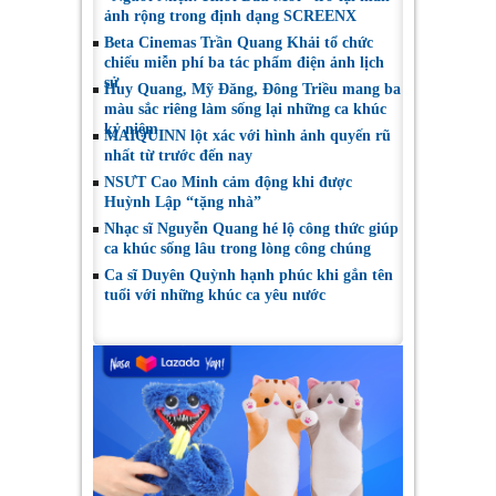
ảnh rộng trong định dạng SCREENX
Beta Cinemas Trần Quang Khải tổ chức
chiếu miễn phí ba tác phẩm điện ảnh lịch
sử
Huy Quang, Mỹ Đăng, Đông Triều mang ba
màu sắc riêng làm sống lại những ca khúc
kỷ niệm
MAIQUINN lột xác với hình ảnh quyến rũ
nhất từ trước đến nay
NSƯT Cao Minh cảm động khi được
Huỳnh Lập “tặng nhà”
Nhạc sĩ Nguyễn Quang hé lộ công thức giúp
ca khúc sống lâu trong lòng công chúng
Ca sĩ Duyên Quỳnh hạnh phúc khi gắn tên
tuổi với những khúc ca yêu nước