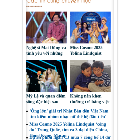
Nghệ sĩ Mai Dũng và
Miss Cosmo 2025
tình yêu với những
Yolina Lindquist
“vai ác dễ thương”
‘công du’ Nepal, tìm
đại diện mới tranh
tài Miss Cosmo 2026
Mỹ Lệ và quan điểm
Không nên khen
sống đặc biệt sau
thưởng trẻ bằng việc
nhiều năm làm nghề
được sử dụng điện
‘Ông lớn’ giải trí Nhật Bản đến Việt Nam
thoại
tìm kiếm nhóm nhạc nữ thế hệ đầu tiên’
Miss Cosmo 2025 Yolina Lindquist ‘công
du’ Trung Quốc, tìm ra 3 đại diện China,
Hong Kong, Macau
Dự án phim ngắn CJ mùa 7 công bố 14 dự