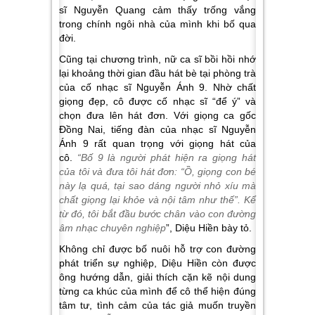
sĩ Nguyễn Quang cảm thấy trống vắng
trong chính ngôi nhà của mình khi bố qua
đời.
Cũng tại chương trình, nữ ca sĩ bồi hồi nhớ
lại khoảng thời gian đầu hát bè tại phòng trà
của cố nhạc sĩ Nguyễn Ánh 9. Nhờ chất
giọng đẹp, cô được cố nhạc sĩ “để ý” và
chọn đưa lên hát đơn. Với giọng ca gốc
Đồng Nai, tiếng đàn của nhạc sĩ Nguyễn
Ánh 9 rất quan trọng với giọng hát của
cô.
“Bố
9
là người phát hiện ra giọng hát
của tôi và đưa tôi hát đơn: “Ồ, giọng con bé
này lạ quá, tại sao dáng người nhỏ xíu mà
chất giọng lại khỏe và nội tâm như thế”. Kể
từ đó, tôi bắt đầu bước chân vào con đường
âm nhạc chuyên nghiệp
”, Diệu Hiền bày tỏ.
Không chỉ được bố nuôi hỗ trợ con đường
phát triển sự nghiệp, Diệu Hiền còn được
ông hướng dẫn, giải thích cặn kẽ nội dung
từng ca khúc của mình để cô thể hiện đúng
tâm tư, tình cảm của tác giả muốn truyền