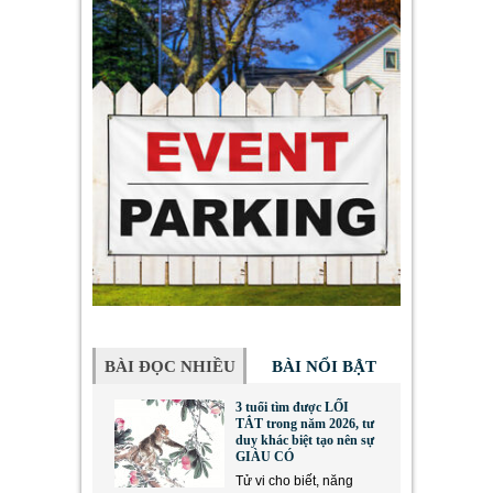
BÀI ĐỌC NHIỀU
BÀI NỔI BẬT
3 tuổi tìm được LỐI
TẮT trong năm 2026, tư
duy khác biệt tạo nên sự
GIÀU CÓ
Tử vi cho biết, năng