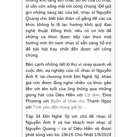
sĩ vẫn còn sống mãi với công chúng. Để giữ
gìn những sáng tác của bố, nhạc sĩ Nguyễn
Quang cho biết bản thân cố gắng để các ca
khúc không bị đi lạc hướng khỏi quỹ đạo
nghệ thuật. Đồng thời, nếu có cơ hội để
những ca khúc được tiếp cận theo một
hướng mới thì nam nhạc sĩ sẵn sàng hỗ trợ
để bài hát hay nhất đến được với công
chúng.
Bên cạnh những tiết lộ thú vị xoay quanh về
cuộc đời, sự nghiệp của cố nhạc sĩ Nguyễn
Ánh 9, tại chương trình Đời Nghệ Sỹ, khán
giả còn được lắng nghe nhiều ca khúc gắn
liền với tên tuổi của ông thông qua những
giọng hát của Diệu Hiền với
Cô đơn
, Elvis
Phương với
Buồn ơi chào mi
, Thanh Ngọc
với
Tình yêu đến trong giã từ,…
Tập 34 Đời Nghệ Sỹ với chủ đề nhạc sĩ
Nguyễn Ánh 9 và hai khách mời nhạc sĩ
Nguyễn Quang – ca sĩ Diệu Hiền sẽ được
phát sóng vào lúc 19h15 Chủ Nhật 1/9/2024