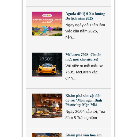
Agoda tiết lộ 6 Xu hướng
Du lịch năm 2025
Ngay ngày đầu tiên làm
việc của năm 2025,
nền...
McLaren 750S: Chuẩn
mực mới cho siêu xe!
Với việc ra mắt mẫu xe
750S, McLaren xác
định...
Khám phá sản vật đất
đỏ với ‘Món ngon Bình
Phước’ tại Mặn Mòi
Ngày 20/04 sắp tới, Tọa
đàm & Trải nghiệm...
Khám phá văn hóa ẩm