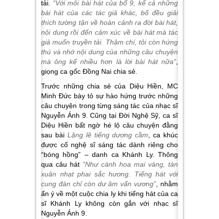
tải.
“Với mỗi bài hát của bố
9
, kể cả những
bài hát của các tác giả khác, bố đều giải
thích tườ
ng
tận về hoàn cảnh ra đời bài hát,
nội dung rồi đến cảm xúc về bài hát mà tác
giả muốn truyền tải. Thậm chí, tôi còn hứng
thú và nhớ nội dung của những câu chuyện
mà ông kể nhiều hơn là lời bài hát nữa”
,
giọng ca gốc Đồng Nai chia sẻ.
Trước những chia sẻ của Diệu Hiền, MC
Minh Đức bày tỏ sự hào hứng trước những
câu chuyện trong từng sáng tác của nhạc sĩ
Nguyễn Ánh 9. Cũng tại Đời Nghệ Sỹ, ca sĩ
Diệu Hiền bất ngờ hé lộ câu chuyện đằng
sau bài
Lặng lẽ tiếng dương cầm
, ca khúc
được cố nghệ sĩ sáng tác dành riêng cho
“bóng hồng” – danh ca Khánh Ly. Thông
qua câu hát
“Như cánh hoa mai vàng, tàn
xuân nhạt phai sắc hương
.
Tiếng hát với
cung đàn chỉ còn dư âm vấn vương”
, nhằm
ẩn ý về một cuộc chia ly khi tiếng hát của ca
sĩ Khánh Ly không còn gắn với nhạc sĩ
Nguyễn Ánh 9.