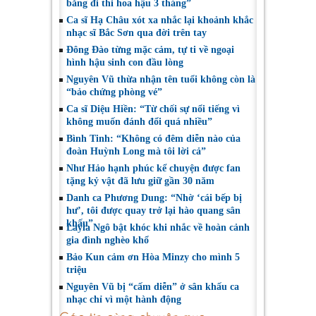
bằng đi thi hoa hậu 3 tháng”
Ca sĩ Hạ Châu xót xa nhắc lại khoảnh khắc
nhạc sĩ Bắc Sơn qua đời trên tay
Đông Đào từng mặc cảm, tự ti về ngoại
hình hậu sinh con đầu lòng
Nguyên Vũ thừa nhận tên tuổi không còn là
“bảo chứng phòng vé”
Ca sĩ Diệu Hiền: “Từ chối sự nổi tiếng vì
không muốn đánh đổi quá nhiều”
Bình Tinh: “Không có đêm diễn nào của
đoàn Huỳnh Long mà tôi lời cả”
Như Hảo hạnh phúc kể chuyện được fan
tặng kỷ vật đã lưu giữ gần 30 năm
Danh ca Phương Dung: “Nhờ ‘cái bếp bị
hư’, tôi được quay trở lại hào quang sân
khấu”
Layla Ngô bật khóc khi nhắc về hoàn cảnh
gia đình nghèo khổ
Bảo Kun cảm ơn Hòa Minzy cho mình 5
triệu
Nguyên Vũ bị “cấm diễn” ở sân khấu ca
nhạc chỉ vì một hành động
Các tin cùng chuyên mục