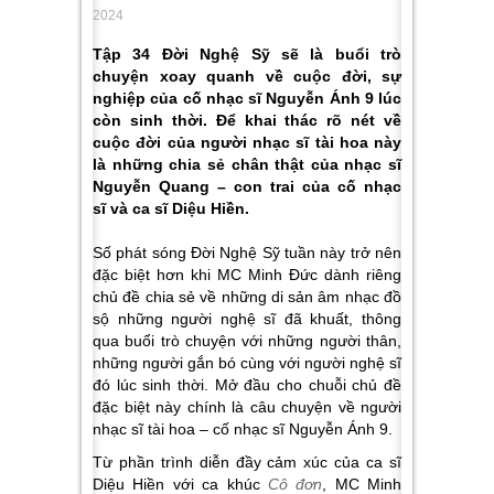
2024
Tập 34 Đời Nghệ Sỹ sẽ là buổi trò
chuyện xoay quanh về cuộc đời, sự
nghiệp của cố nhạc sĩ Nguyễn Ánh 9 lúc
còn sinh thời. Để khai thác rõ nét về
cuộc đời của người nhạc sĩ tài hoa này
là những chia sẻ chân thật của nhạc sĩ
Nguyễn Quang – con trai của cố nhạc
sĩ và ca sĩ Diệu Hiền.
Số phát sóng Đời Nghệ Sỹ tuần này trở nên
đặc biệt hơn khi MC Minh Đức dành riêng
chủ đề chia sẻ về những di sản âm nhạc đồ
sộ những người nghệ sĩ đã khuất, thông
qua buổi trò chuyện với những người thân,
những người gắn bó cùng với người nghệ sĩ
đó lúc sinh thời. Mở đầu cho chuỗi chủ đề
đặc biệt này chính là câu chuyện về người
nhạc sĩ tài hoa – cố nhạc sĩ Nguyễn Ánh 9.
Từ phần trình diễn đầy cảm xúc của ca sĩ
Diệu Hiền với ca khúc
Cô đơn
, MC Minh