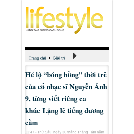
Giải trí
Trang chủ
Hé lộ “bóng hồng” thời trẻ
Xem - Nghe - Đọc
của cố nhạc sĩ Nguyễn Ánh
9, từng viết riêng ca
khúc Lặng lẽ tiếng dương
cầm
12:47 - Thứ Sáu, ngày 30 tháng Tháng Tám năm