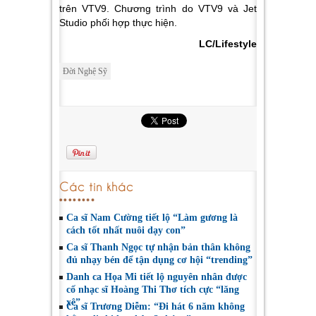
trên VTV9. Chương trình do VTV9 và Jet
Studio phối hợp thực hiện.
LC/Lifestyle
Đời Nghệ Sỹ
Các tin khác
Ca sĩ Nam Cường tiết lộ “Làm gương là
cách tốt nhất nuôi dạy con”
Ca sĩ Thanh Ngọc tự nhận bản thân không
đủ nhạy bén để tận dụng cơ hội “trending”
Danh ca Họa Mi tiết lộ nguyên nhân được
cố nhạc sĩ Hoàng Thi Thơ tích cực “lăng
xê”
Ca sĩ Trương Diễm: “Đi hát 6 năm không