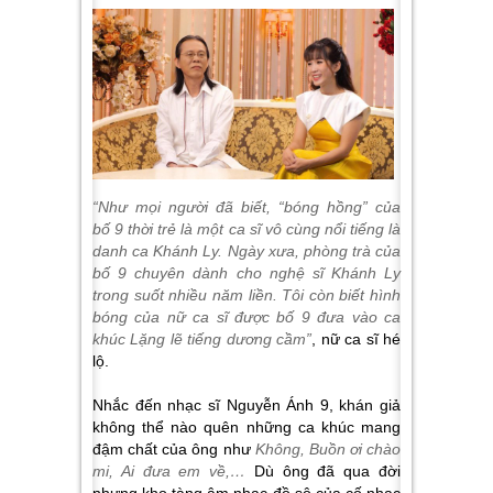
“Như mọi người đã biết, “bóng hồng” của
bố
9
thời trẻ là một ca sĩ vô cùng nổi tiếng là
danh ca Khánh Ly. Ngày xưa, phòng trà của
bố
9
chuyên dành cho nghệ sĩ Khánh Ly
trong suốt nhiều năm liền. Tôi còn biết hình
bóng của nữ ca sĩ được bố
9
đưa vào ca
khúc Lặng lẽ tiếng dương cầm”
, nữ ca sĩ hé
lộ.
Nhắc đến nhạc sĩ Nguyễn Ánh 9, khán giả
không thể nào quên những ca khúc mang
đậm chất của ông như
Không, Buồn ơi chào
mi, Ai đưa em về,…
Dù ông đã qua đời
nhưng kho tàng âm nhạc đồ sộ của cố nhạc