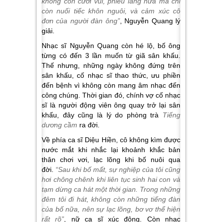
không còn cười vui, phiêu lãng nữa mà chỉ
còn nuối tiếc khôn nguôi,
và cảm xúc
cô
đơn của người đàn ông”
, Nguyễn Quang lý
giải.
Nhạc sĩ Nguyễn Quang còn hé lộ, bố ông
từng có đến 3 lần muốn từ giã sân khấu.
Thế nhưng, những ngày không đứng trên
sân khấu, cố nhạc sĩ thao thức, ưu phiền
đến bệnh vì không còn mang âm nhạc đến
công chúng. Thời gian đó, chính vợ cố nhạc
sĩ là người động viên ông quay trở lại sân
khấu, đây cũng là lý do phòng trà
Tiếng
dương cầm
ra đời.
Về phía ca sĩ Diệu Hiền, cô không kìm được
nước mắt khi nhắc lại khoảnh khắc bản
thân chơi vơi, lạc lõng khi bố nuôi qua
đời.
“Sau khi bố mất, sự nghiệp của tôi cũng
hơi chông chênh khi liên tục sinh
hai
con và
tạm dừng ca hát một thời gian. Trong những
đêm tôi đi hát, không còn những tiếng đàn
của bố nữa, nên sự lạc lõng, bơ vơ thể hiện
rất rõ”
, nữ ca sĩ xúc động. Còn nhạc