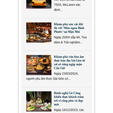
750S, McLaren xác
định...
Khám phá sản vật đất
đỏ với ‘Món ngon Bình
Phước’ tại Mặn Mòi
Ngày 20/04 sắp tới, Tọa
đàm & Trải nghiệm...
Khám phá văn hóa ẩm
thực bản địa Sài Gòn từ
xứ sở rừng ngập mặn
Cần Giờ
Ngày 23/03/2024,
người yêu ẩm thực Sài Gòn có...
Bánh nghệ Gò Công
khiến thực khách trầm
trồ vì công phu và đẹp
mắt
Ngày 16/12/2023, các