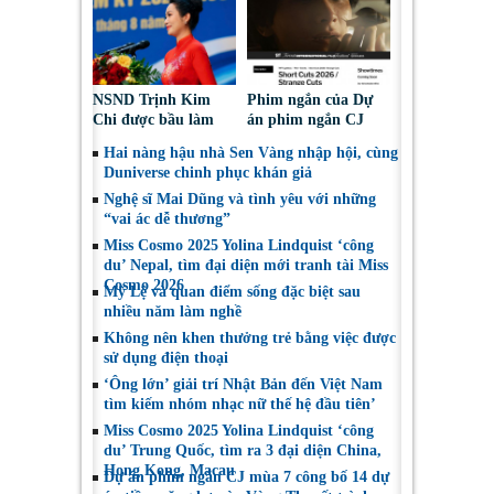
chọn”
NSND Trịnh Kim
Phim ngắn của Dự
Chi được bầu làm
án phim ngắn CJ
Phó Chủ tịch Hội
tiếp tục được đề cử
Hai nàng hậu nhà Sen Vàng nhập hội, cùng
Nghệ sĩ Sân khấu
tại LHP quốc tế
Duniverse chinh phục khán giả
Việt Nam
Toronto 2026
Nghệ sĩ Mai Dũng và tình yêu với những
“vai ác dễ thương”
Miss Cosmo 2025 Yolina Lindquist ‘công
du’ Nepal, tìm đại diện mới tranh tài Miss
Cosmo 2026
Mỹ Lệ và quan điểm sống đặc biệt sau
nhiều năm làm nghề
Không nên khen thưởng trẻ bằng việc được
sử dụng điện thoại
‘Ông lớn’ giải trí Nhật Bản đến Việt Nam
tìm kiếm nhóm nhạc nữ thế hệ đầu tiên’
Miss Cosmo 2025 Yolina Lindquist ‘công
du’ Trung Quốc, tìm ra 3 đại diện China,
Hong Kong, Macau
Dự án phim ngắn CJ mùa 7 công bố 14 dự