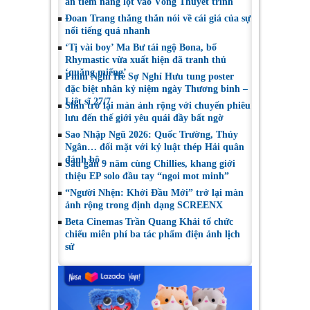
án tiềm năng lọt vào Vòng Thuyết trình
Đoan Trang thẳng thắn nói về cái giá của sự
nổi tiếng quá nhanh
‘Tị vài boy’ Ma Bư tái ngộ Bona, bố
Rhymastic vừa xuất hiện đã tranh thủ
‘quăng miếng’
Phim Nghỉ Hè Sợ Nghỉ Hưu tung poster
đặc biệt nhân kỷ niệm ngày Thương binh –
Liệt sĩ 27/7
Shin trở lại màn ảnh rộng với chuyến phiêu
lưu đến thế giới yêu quái đầy bất ngờ
Sao Nhập Ngũ 2026: Quốc Trường, Thúy
Ngân… đối mặt với kỷ luật thép Hải quân
đánh bộ
Sau gần 9 năm cùng Chillies, khang giới
thiệu EP solo đầu tay “ngoi mot minh”
“Người Nhện: Khởi Đầu Mới” trở lại màn
ảnh rộng trong định dạng SCREENX
Beta Cinemas Trần Quang Khải tổ chức
chiếu miễn phí ba tác phẩm điện ảnh lịch
sử