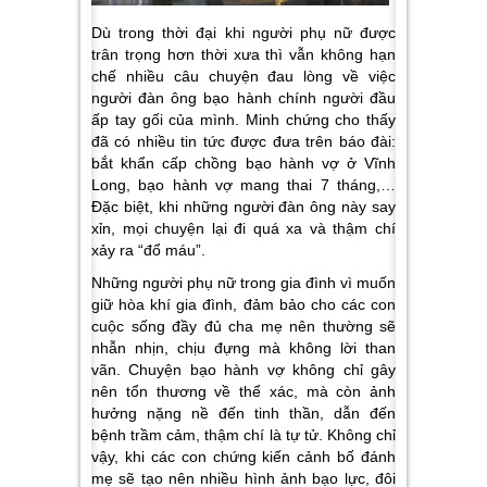
Dù trong thời đại khi người phụ nữ được
trân trọng hơn thời xưa thì vẫn không hạn
chế nhiều câu chuyện đau lòng về việc
người đàn ông bạo hành chính người đầu
ấp tay gối của mình. Minh chứng cho thấy
đã có nhiều tin tức được đưa trên báo đài:
bắt khẩn cấp chồng bạo hành vợ ở Vĩnh
Long, bạo hành vợ mang thai 7 tháng,…
Đặc biệt, khi những người đàn ông này say
xỉn, mọi chuyện lại đi quá xa và thậm chí
xảy ra “đổ máu”.
Những người phụ nữ trong gia đình vì muốn
giữ hòa khí gia đình, đảm bảo cho các con
cuộc sống đầy đủ cha mẹ nên thường sẽ
nhẫn nhịn, chịu đựng mà không lời than
vãn. Chuyện bạo hành vợ không chỉ gây
nên tổn thương về thể xác, mà còn ảnh
hưởng nặng nề đến tinh thần, dẫn đến
bệnh trầm cảm, thậm chí là tự tử. Không chỉ
vậy, khi các con chứng kiến cảnh bố đánh
mẹ sẽ tạo nên nhiều hình ảnh bạo lực, đôi