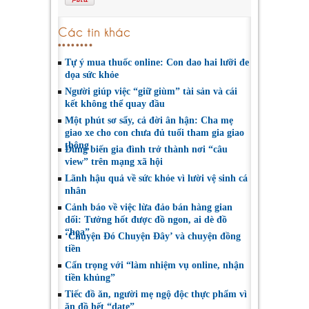
Các tin khác
Tự ý mua thuốc online: Con dao hai lưỡi đe
dọa sức khỏe
Người giúp việc “giữ giùm” tài sản và cái
kết không thể quay đầu
Một phút sơ sẩy, cả đời ân hận: Cha mẹ
giao xe cho con chưa đủ tuổi tham gia giao
thông
Đừng biến gia đình trở thành nơi “câu
view” trên mạng xã hội
Lãnh hậu quả về sức khỏe vì lười vệ sinh cá
nhân
Cảnh báo về việc lừa đảo bán hàng gian
dối: Tưởng hốt được đồ ngon, ai dè đồ
“họa”
‘Chuyện Đó Chuyện Đây’ và chuyện đồng
tiền
Cẩn trọng với “làm nhiệm vụ online, nhận
tiền khủng”
Tiếc đồ ăn, người mẹ ngộ độc thực phẩm vì
ăn đồ hết “date”