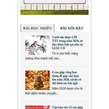
BÀI ĐỌC NHIỀU
BÀI NỔI BẬT
3 tuổi tìm được LỐI
TẮT trong năm 2026, tư
duy khác biệt tạo nên sự
GIÀU CÓ
Tử vi cho biết, năng
lượng Hỏa mạnh mẽ của...
4 con giáp sống bao
dung dễ gặp vận may
lớn năm 2026, tài lộc có
thể khởi sắc bất ngờ
Năm 2026 được cho là
thời điểm nhiều chuyển...
Vận hạn của 12 con giáp