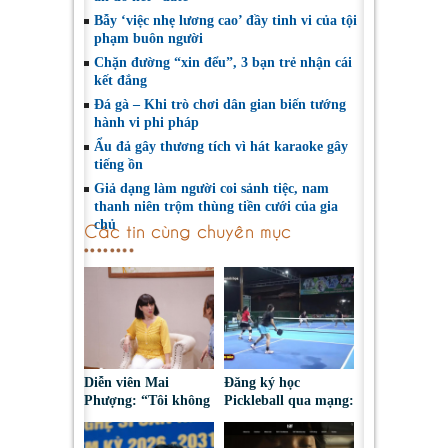
Bẫy ‘việc nhẹ lương cao’ đầy tinh vi của tội
phạm buôn người
Chặn đường “xin đểu”, 3 bạn trẻ nhận cái
kết đắng
Đá gà – Khi trò chơi dân gian biến tướng
hành vi phi pháp
Ẩu đả gây thương tích vì hát karaoke gây
tiếng ồn
Giả dạng làm người coi sảnh tiệc, nam
thanh niên trộm thùng tiền cưới của gia
chủ
Các tin cùng chuyên mục
Diễn viên Mai
Đăng ký học
Phượng: “Tôi không
Pickleball qua mạng:
bao giờ hối hận về
Nguy cơ bị chiếm
những gì mình đã
đoạt tài sản