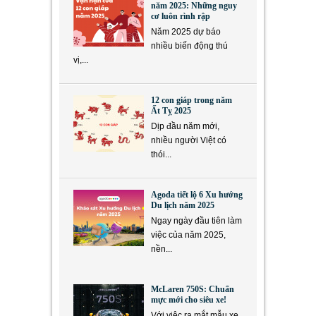
năm 2025: Những nguy
cơ luôn rình rập
Năm 2025 dự báo
nhiều biến động thú
vị,...
12 con giáp trong năm
Ất Tỵ 2025
Dịp đầu năm mới,
nhiều người Việt có
thói...
Agoda tiết lộ 6 Xu hướng
Du lịch năm 2025
Ngay ngày đầu tiên làm
việc của năm 2025,
nền...
McLaren 750S: Chuẩn
mực mới cho siêu xe!
Với việc ra mắt mẫu xe