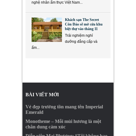
nghệ nhân ẩm thực Việt Nam...
Khách sạn The Secret
Côn Đảo sẽ mở cửa khu
biệt thự vào tháng 11
Trải nghiệm nghỉ
dưỡng đẳng cấp và
ẩm...
BÀI VIẾT MỚI
Vẻ đẹp trường tồn mang tên Imperial
Emerald
Monotheme – Mỗi mùi hương là một
chân dung cảm xúc
Diễn viên Mai Phượng: “Tôi không bao