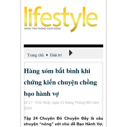
Giải trí
Trang chủ
Hàng xóm bất bình khi
Xem - Nghe - Đọc
chứng kiến chuyện chồng
bạo hành vợ
10:17 - Chủ Nhật, ngày 21 tháng Tháng Một năm
2024
Tập 24 Chuyện Đó Chuyện Đây là câu
chuyện “nóng” với chủ đề
Bạo Hành Vợ.