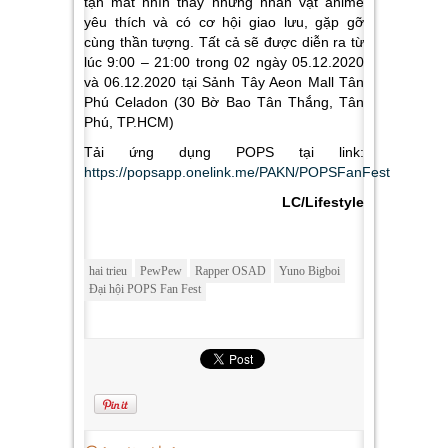
tận mắt nhìn thấy những nhân vật anime
yêu thích và có cơ hội giao lưu, gặp gỡ
cùng thần tượng.
Tất cả sẽ được diễn ra từ
lúc 9:00 – 21:00 trong 02 ngày 05.12.2020
và 06.12.2020 tại Sảnh Tây Aeon Mall Tân
Phú Celadon (30 Bờ Bao Tân Thắng, Tân
Phú, TP.HCM)
Tải ứng dụng POPS tại link
:
https://popsapp.onelink.me/PAKN/POPSFanFest
LC/Lifestyle
hai trieu
PewPew
Rapper OSAD
Yuno Bigboi
Đại hội POPS Fan Fest