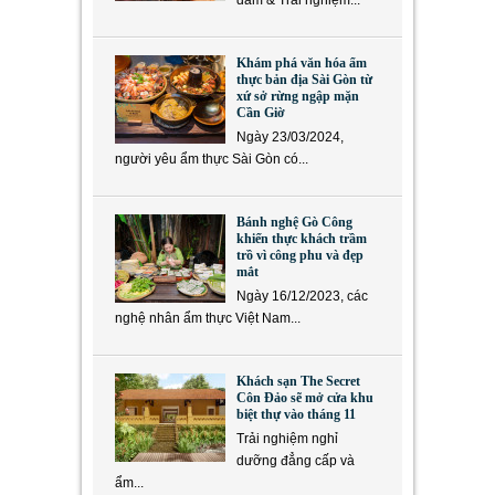
Khám phá văn hóa ẩm
thực bản địa Sài Gòn từ
xứ sở rừng ngập mặn
Cần Giờ
Ngày 23/03/2024,
người yêu ẩm thực Sài Gòn có...
Bánh nghệ Gò Công
khiến thực khách trầm
trồ vì công phu và đẹp
mắt
Ngày 16/12/2023, các
nghệ nhân ẩm thực Việt Nam...
Khách sạn The Secret
Côn Đảo sẽ mở cửa khu
biệt thự vào tháng 11
Trải nghiệm nghỉ
dưỡng đẳng cấp và
ẩm...