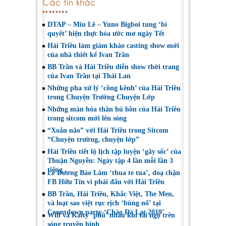
Các tin khác
DTAP – Miu Lê – Yuno Bigboi tung ‘bí
quyết’ hiện thực hóa ước mơ ngày Tết
Hải Triều làm giám khảo casting show mới
của nhà thiết kế Ivan Trần
BB Trần và Hải Triều diễn show thời trang
của Ivan Trần tại Thái Lan
Những pha xử lý ‘cồng kềnh’ của Hải Triều
trong Chuyện Trường Chuyện Lớp
Những màn hóa thân hú hồn của Hải Triều
trong sitcom mới lên sóng
“Xoắn não” với Hải Triều trong Sitcom
“Chuyện trường, chuyện lớp”
Hải Triều tiết lộ lịch tập luyện ‘gây sốc’ của
Thuận Nguyễn: Ngày tập 4 lần mỗi lần 3
tiếng
Lê Dương Bảo Lâm ‘thua te tua’, doạ chặn
FB Hữu Tín vì phải đấu với Hải Triều
BB Trần, Hải Triều, Khắc Việt, The Men,
và loạt sao việt rục rịch ‘bùng nổ’ tại
Countdown party ‘Chào Đà Lạt 2019’
Will và Kaity ‘phũ’ nhau khi tái ngộ trên
sóng truyền hình