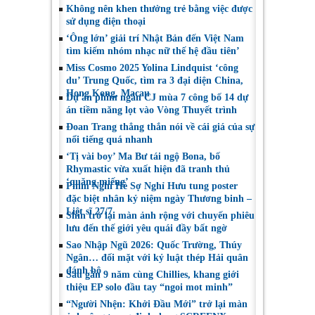
Không nên khen thưởng trẻ bằng việc được
sử dụng điện thoại
‘Ông lớn’ giải trí Nhật Bản đến Việt Nam
tìm kiếm nhóm nhạc nữ thế hệ đầu tiên’
Miss Cosmo 2025 Yolina Lindquist ‘công
du’ Trung Quốc, tìm ra 3 đại diện China,
Hong Kong, Macau
Dự án phim ngắn CJ mùa 7 công bố 14 dự
án tiềm năng lọt vào Vòng Thuyết trình
Đoan Trang thẳng thắn nói về cái giá của sự
nổi tiếng quá nhanh
‘Tị vài boy’ Ma Bư tái ngộ Bona, bố
Rhymastic vừa xuất hiện đã tranh thủ
‘quăng miếng’
Phim Nghỉ Hè Sợ Nghỉ Hưu tung poster
đặc biệt nhân kỷ niệm ngày Thương binh –
Liệt sĩ 27/7
Shin trở lại màn ảnh rộng với chuyến phiêu
lưu đến thế giới yêu quái đầy bất ngờ
Sao Nhập Ngũ 2026: Quốc Trường, Thúy
Ngân… đối mặt với kỷ luật thép Hải quân
đánh bộ
Sau gần 9 năm cùng Chillies, khang giới
thiệu EP solo đầu tay “ngoi mot minh”
“Người Nhện: Khởi Đầu Mới” trở lại màn