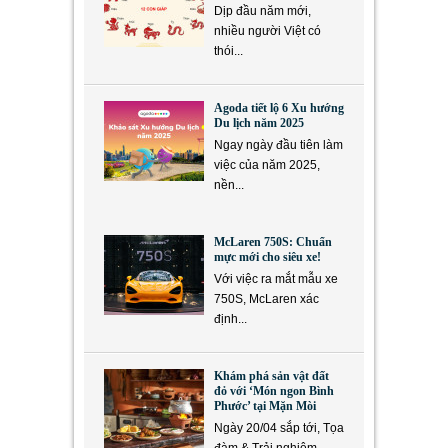
Dịp đầu năm mới,
nhiều người Việt có
thói...
Agoda tiết lộ 6 Xu hướng
Du lịch năm 2025
Ngay ngày đầu tiên làm
việc của năm 2025,
nền...
McLaren 750S: Chuẩn
mực mới cho siêu xe!
Với việc ra mắt mẫu xe
750S, McLaren xác
định...
Khám phá sản vật đất
đỏ với ‘Món ngon Bình
Phước’ tại Mặn Mòi
Ngày 20/04 sắp tới, Tọa
đàm & Trải nghiệm...