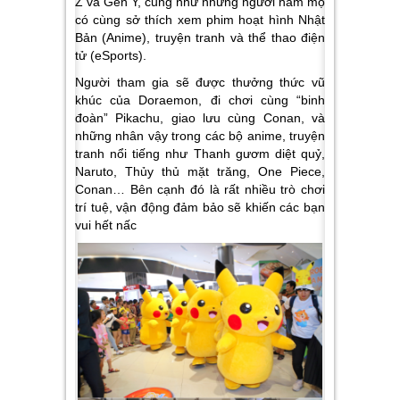
Z và Gen Y, cũng như những người hâm mộ
có cùng sở thích xem phim hoạt hình Nhật
Bản (Anime), truyện tranh và thể thao điện
tử (eSports).
Người tham gia sẽ được thưởng thức vũ
khúc của Doraemon, đi chơi cùng “binh
đoàn” Pikachu, giao lưu cùng Conan, và
những nhân vậy trong các bộ anime, truyện
tranh nổi tiếng như
Thanh gươm diệt quỷ,
Naruto, Thủy thủ mặt trăng, One Piece,
Conan…
Bên cạnh đó là rất nhiều trò chơi
trí tuệ, vận động đảm bảo sẽ khiến các bạn
vui hết nấc