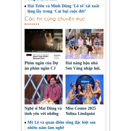
Hải Triều và Minh Dũng ‘Lô tô’ tái xuất
lộng lẫy trong ‘Cát bụi cuộc đời’
Các tin cùng chuyên mục
Phim ngắn của Dự
Hai nàng hậu nhà
án phim ngắn CJ
Sen Vàng nhập hội,
tiếp tục được đề cử
cùng Duniverse
tại LHP quốc tế
chinh phục khán giả
Toronto 2026
Nghệ sĩ Mai Dũng và
Miss Cosmo 2025
tình yêu với những
Yolina Lindquist
“vai ác dễ thương”
‘công du’ Nepal, tìm
Mỹ Lệ và quan điểm sống đặc biệt sau
đại diện mới tranh
nhiều năm làm nghề
tài Miss Cosmo 2026