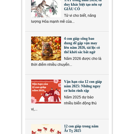
duy khác biệt tạo nên sự
GIÀU CÓ
Tử vi cho biết, năng
lượng Hỏa mạnh mẽ của...
4 con giáp sống bao
dung dễ gặp vận may
lớn năm 2026, tài lộc có
thể khởi sắc bất ngờ
Năm 2026 được cho là
thời điểm nhiều chuyển...
Vận hạn của 12 con giáp
năm 2025: Những nguy
cơ luôn rình rập
Năm 2025 dự báo
nhiều biến động thú
vị,...
12 con giáp trong năm
Ất Tỵ 2025