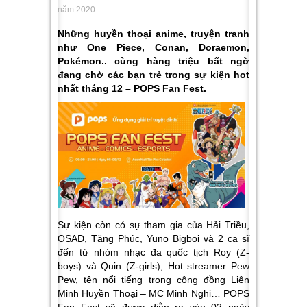
năm 2020
Những huyền thoại anime, truyện tranh
như One Piece, Conan, Doraemon,
Pokémon.. cùng hàng triệu bất ngờ
đang chờ các bạn trẻ trong sự kiện hot
nhất tháng 12 – POPS Fan Fest.
Sự kiện còn có sự tham gia của
Hải Triều,
OSAD, Tăng Phúc, Yuno Bigboi và 2 ca sĩ
đến từ nhóm nhạc đa quốc tịch Roy (Z-
boys) và Quin (Z-girls), Hot streamer Pew
Pew,
tên nổi tiếng trong cộng đồng Liên
Minh Huyền Thoại –
MC Minh Nghi… POPS