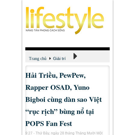
Giải trí
Trang chủ
Hải Triều, PewPew,
Xem - Nghe - Đọc
Rapper OSAD, Yuno
Bigboi cùng dàn sao Việt
“rục rịch” bùng nổ tại
POPS Fan Fest
9:27 - Thứ Bảy, ngày 28 tháng Tháng Mười Một