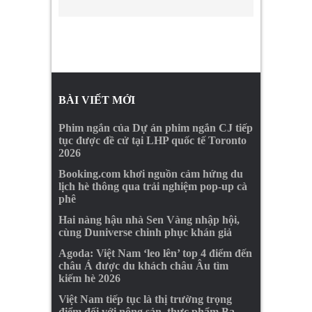
BÀI VIẾT MỚI
Phim ngắn của Dự án phim ngắn CJ tiếp
tục được đề cử tại LHP quốc tế Toronto
2026
Booking.com khơi nguồn cảm hứng du
lịch hè thông qua trải nghiệm pop-up cà
phê
Hai nàng hậu nhà Sen Vàng nhập hội,
cùng Duniverse chinh phục khán giả
Agoda: Việt Nam ‘leo lên’ top 4 điểm đến
châu Á được du khách châu Âu tìm
kiếm hè 2026
Việt Nam tiếp tục là thị trường trọng
điểm đối với nông sản, thực phẩm Ba