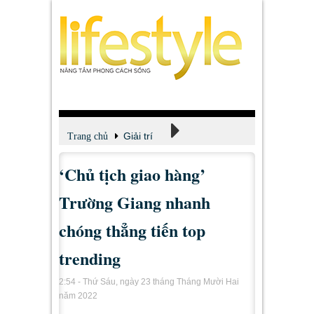
Giải trí
Trang chủ
‘Chủ tịch giao hàng’
Xem - Nghe - Đọc
Trường Giang nhanh
chóng thẳng tiến top
trending
2:54 - Thứ Sáu, ngày 23 tháng Tháng Mười Hai
năm 2022