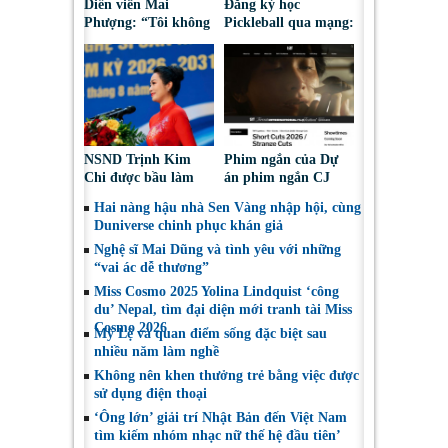
Diễn viên Mai
Đăng ký học
Phượng: “Tôi không
Pickleball qua mạng:
bao giờ hối hận về
Nguy cơ bị chiếm
những gì mình đã
đoạt tài sản
chọn”
NSND Trịnh Kim
Phim ngắn của Dự
Chi được bầu làm
án phim ngắn CJ
Phó Chủ tịch Hội
tiếp tục được đề cử
Hai nàng hậu nhà Sen Vàng nhập hội, cùng
Nghệ sĩ Sân khấu
tại LHP quốc tế
Duniverse chinh phục khán giả
Việt Nam
Toronto 2026
Nghệ sĩ Mai Dũng và tình yêu với những
“vai ác dễ thương”
Miss Cosmo 2025 Yolina Lindquist ‘công
du’ Nepal, tìm đại diện mới tranh tài Miss
Cosmo 2026
Mỹ Lệ và quan điểm sống đặc biệt sau
nhiều năm làm nghề
Không nên khen thưởng trẻ bằng việc được
sử dụng điện thoại
‘Ông lớn’ giải trí Nhật Bản đến Việt Nam
tìm kiếm nhóm nhạc nữ thế hệ đầu tiên’