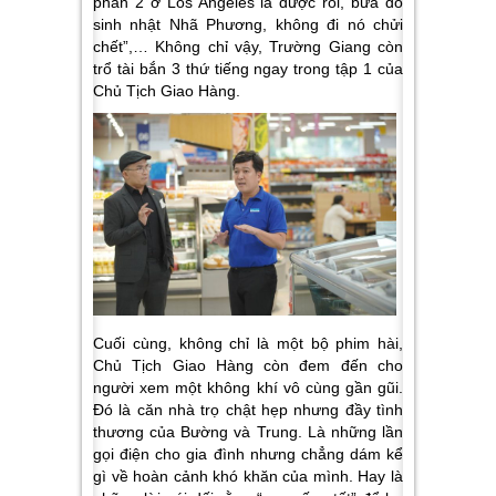
phần 2 ở
Los Angeles
là được rồi, bữa đó
sinh nhật Nhã Phương, không đi nó chửi
chết”,… Không chỉ vậy, Trường Giang còn
trổ tài bắn 3 thứ tiếng ngay trong tập 1 của
Chủ Tịch Giao Hàng.
Cuối cùng, không chỉ là một bộ phim hài,
Chủ Tịch Giao Hàng còn đem đến cho
người xem một không khí vô cùng gần gũi.
Đó là căn nhà trọ chật hẹp nhưng đầy tình
thương của Bường và Trung. Là những lần
gọi điện cho gia đình nhưng chẳng dám kể
gì về hoàn cảnh khó khăn của mình. Hay là