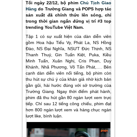
Tối ngày 22/12, bộ phim
Chủ Tịch Giao
Hàng
do Trường Giang và POPS hợp tác
sản xuất đã chính thức lên sóng, chỉ
trong thời gian ngắn đứng vị trí #3 top
trending YouTube Việt Nam.
Tập 1 có sự xuất hiện của dàn diễn viên
gồm Hoa hậu Tiểu Vy, Phát La, NS Hồng
Đào, NS Đại Nghĩa, NSƯT Đức Thịnh, NS
Thanh Thuý, Gin Tuấn Kiệt, Puka, Kiều
Minh Tuấn, Xuân Nghị, Cris Phan, Duy
Khánh, Nhã Phương, Võ Tấn Phát,…
.
Bên
cạnh dàn diễn viên nổi tiếng, bộ phim còn
thu hút sự chú ý của khán giả nhờ kịch bản
gần gũi, hài hước đúng với sở trường của
Trường Giang.
Ngay thời điểm phát hành,
phim đã thu hút gần 80 ngàn lượt xem trực
tiếp
. Chỉ sau 12 tiếng công chiếu, phim đạt
hơn 800 ngàn lượt xem và hàng chục ngàn
lượt like, bình luận.