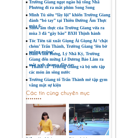
Trường Giang ngọt ngào hộ tống Nhã
Phương đi ra mắt phim Song Song
Minh Tú siêu “lầy lội” khiến Trường Giang
đành “bó tay” tại Thiên Đường Ẩm Thực
mùa 6
Show ẩm thực của Trường Giang vừa ra
mùa 3 đã “gây bão” BXH Thịnh hành
Tóc Tiên tái xuất Giọng Ải Giọng Ai ‘chặt
chém’ Trấn Thành, Trường Giang ‘lên bờ
xuống ruộng’
Đàm Vĩnh Hưng, Lý Nhã Kỳ, Trường
Giang đến mừng Lê Dương Bảo Lâm ra
mắt web-drama đầu tay
“Thánh cá” Trường Giang và bộ sưu tập
các món ăn sông nước
Trường Giang tố Trấn Thành mê tập gym
vắng mặt sự kiện
Các tin cùng chuyên mục