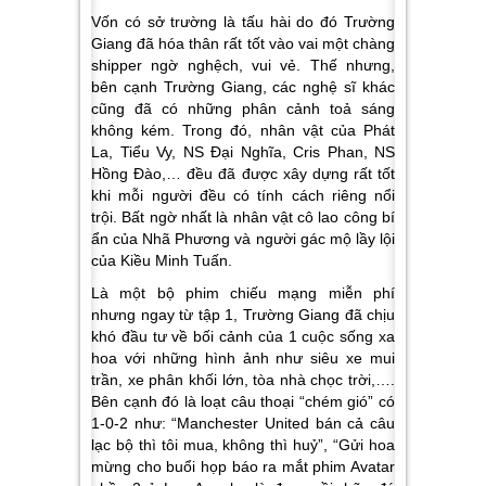
Vốn có sở trường là tấu hài do đó Trường
Giang đã hóa thân rất tốt vào vai một chàng
shipper ngờ nghệch, vui vẻ. Thế nhưng,
bên cạnh Trường Giang, các nghệ sĩ khác
cũng đã có những phân cảnh toả sáng
không kém. Trong đó, nhân vật của Phát
La, Tiểu Vy, NS Đại Nghĩa, Cris Phan, NS
Hồng Đào,… đều đã được xây dựng rất tốt
khi mỗi người đều có tính cách riêng nổi
trội. Bất ngờ nhất là nhân vật cô lao công bí
ẩn của Nhã Phương và người gác mộ lầy lội
của Kiều Minh Tuấn.
Là một bộ phim chiếu mạng miễn phí
nhưng ngay từ tập 1, Trường Giang đã chịu
khó đầu tư về bối cảnh của 1 cuộc sống xa
hoa với những hình ảnh như siêu xe mui
trần, xe phân khối lớn, tòa nhà chọc trời,….
Bên cạnh đó là loạt câu thoại “chém gió” có
1-0-2 như: “Manchester United bán cả câu
lạc bộ thì tôi mua, không thì huỷ”, “Gửi hoa
mừng cho buổi họp báo ra mắt phim Avatar