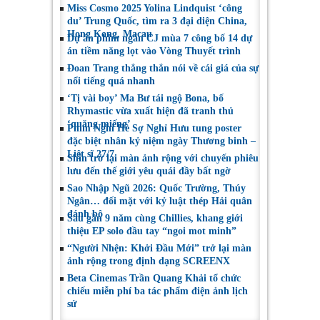
Miss Cosmo 2025 Yolina Lindquist ‘công
du’ Trung Quốc, tìm ra 3 đại diện China,
Hong Kong, Macau
Dự án phim ngắn CJ mùa 7 công bố 14 dự
án tiềm năng lọt vào Vòng Thuyết trình
Đoan Trang thẳng thắn nói về cái giá của sự
nổi tiếng quá nhanh
‘Tị vài boy’ Ma Bư tái ngộ Bona, bố
Rhymastic vừa xuất hiện đã tranh thủ
‘quăng miếng’
Phim Nghỉ Hè Sợ Nghỉ Hưu tung poster
đặc biệt nhân kỷ niệm ngày Thương binh –
Liệt sĩ 27/7
Shin trở lại màn ảnh rộng với chuyến phiêu
lưu đến thế giới yêu quái đầy bất ngờ
Sao Nhập Ngũ 2026: Quốc Trường, Thúy
Ngân… đối mặt với kỷ luật thép Hải quân
đánh bộ
Sau gần 9 năm cùng Chillies, khang giới
thiệu EP solo đầu tay “ngoi mot minh”
“Người Nhện: Khởi Đầu Mới” trở lại màn
ảnh rộng trong định dạng SCREENX
Beta Cinemas Trần Quang Khải tổ chức
chiếu miễn phí ba tác phẩm điện ảnh lịch
sử