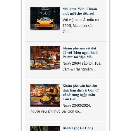
McLaren 750S: Chuẩn
mực mới cho siêu xe!
Với việc ra mắt mẫu xe
750S, McLaren xác
định...
Khám phá sản vật đất
đỏ với ‘Món ngon Bình
Phước’ tại Mặn Mòi
Ngày 20/04 sắp tới, Tọa
đàm & Trải nghiệm...
Khám phá văn hóa ẩm
thực bản địa Sài Gòn từ
xứ sở rừng ngập mặn
Cần Giờ
Ngày 23/03/2024,
người yêu ẩm thực Sài Gòn có...
Bánh nghệ Gò Công