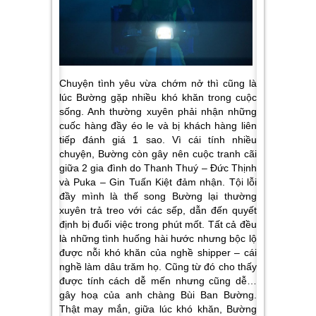
Chuyện tình yêu vừa chớm nở thì cũng là
lúc Bường gặp nhiều khó khăn trong cuộc
sống. Anh thường xuyên phải nhận những
cuốc hàng đầy éo le và bị khách hàng liên
tiếp đánh giá 1 sao. Vì cái tính nhiều
chuyện, Bường còn gây nên cuộc tranh cãi
giữa 2 gia đình do Thanh Thuý – Đức Thịnh
và Puka – Gin Tuấn Kiệt đảm nhận. Tội lỗi
đầy mình là thế song Bường lại thường
xuyên trả treo với các sếp, dẫn đến quyết
định bị đuổi việc trong phút mốt. Tất cả đều
là những tình huống hài hước nhưng bộc lộ
được nỗi khó khăn của nghề shipper – cái
nghề làm dâu trăm họ. Cũng từ đó cho thấy
được tính cách dễ mến nhưng cũng dễ…
gây hoạ của anh chàng Bùi Ban Bường.
Thật may mắn, giữa lúc khó khăn, Bường