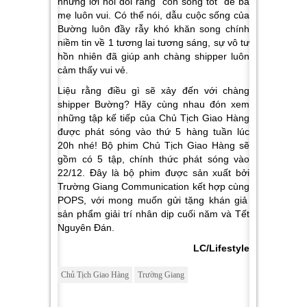
những lời nói dối rằng “con sống tốt” để ba
mẹ luôn vui. Có thể nói, dẫu cuộc sống của
Bường luôn đầy rẫy khó khăn song chính
niềm tin về 1 tương lai tương sáng, sự vô tư
hồn nhiên đã giúp anh chàng shipper luôn
cảm thấy vui vẻ.
Liệu rằng điều gì sẽ xảy đến với chàng
shipper Bường? Hãy cùng nhau đón xem
những tập kế tiếp của Chủ Tịch Giao Hàng
được phát sóng vào thứ 5 hàng tuần lúc
20h nhé! Bộ phim Chủ Tịch Giao Hàng sẽ
gồm có 5 tập, chính thức phát sóng vào
22/12. Đây là bộ phim được sản xuất bởi
Trường Giang Communication kết hợp cùng
POPS, với mong muốn gửi tặng khán giả
sản phẩm giải trí nhân dịp cuối năm và Tết
Nguyên Đán.
LC/Lifestyle
Chủ Tịch Giao Hàng
Trường Giang