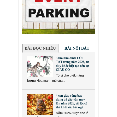
BÀI ĐỌC NHIỀU
BÀI NỔI BẬT
3 tuổi tìm được LỐI
TẮT trong năm 2026, tư
duy khác biệt tạo nên sự
GIÀU CÓ
Tử vi cho biết, năng
lượng Hỏa mạnh mẽ của...
4 con giáp sống bao
dung dễ gặp vận may
lớn năm 2026, tài lộc có
thể khởi sắc bất ngờ
Năm 2026 được cho là