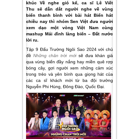
khúc Về nghe gió kể, ca sĩ Lê Viết
Thu sẽ dẫn dắt người nghe về vùng
biển thanh bình với bài hát Biển hát
chiều nay thì nhóm Sen Việt đưa người
xem dạo một vòng Việt Nam cùng
mashup Mái đình làng biển – Đất nước
lời ru.
Tập 9 Đấu Trường Ngôi Sao 2024 với chủ
đề
Những chân trời mới
sẽ đưa khán giả
qua vùng biển đầy nắng hay miền quê rợp
bóng cây, gợi người xem những cảm xúc
trong trẻo và yên bình qua giọng hát của
các ca sĩ khách mời từ ba đội trưởng
Nguyễn Phi Hùng, Đông Đào, Quốc Đại.