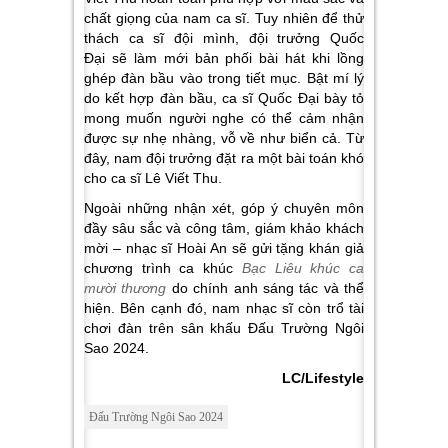
chất giọng của nam ca sĩ. Tuy nhiên để thử
thách ca sĩ đội mình, đội trưởng Quốc
Đại sẽ làm mới bản phối bài hát khi lồng
ghép đàn bầu vào trong tiết mục. Bật mí lý
do kết hợp đàn bầu, ca sĩ Quốc Đại bày tỏ
mong muốn người nghe có thể cảm nhận
được sự nhẹ nhàng, vỗ về như biển cả. Từ
đây, nam đội trưởng đặt ra một bài toán khó
cho ca sĩ Lê Viết Thu.
Ngoài những nhận xét, góp ý chuyên môn
đầy sâu sắc và công tâm, giám khảo khách
mời – nhạc sĩ Hoài An sẽ gửi tặng khán giả
chương trình ca khúc
Bạc Liêu khúc ca
mười thương
do chính anh sáng tác và thể
hiện. Bên cạnh đó, nam nhạc sĩ còn trổ tài
chơi đàn trên sân khấu Đấu Trường Ngôi
Sao 2024.
LC/Lifestyle
Đấu Trường Ngôi Sao 2024