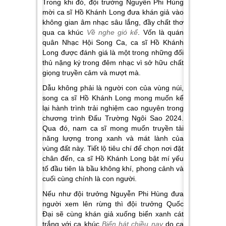
Trong khi đó, đội trưởng Nguyễn Phi Hùng
mời ca sĩ Hồ Khánh Long đưa khán giả vào
không gian âm nhạc sâu lắng, đầy chất thơ
qua ca khúc
Về nghe gió kể
. Vốn là quán
quân Nhạc Hội Song Ca, ca sĩ Hồ Khánh
Long được đánh giá là một trong những đối
thủ nặng ký trong đêm nhạc vì sở hữu chất
giọng truyền cảm và mượt mà.
Dẫu không phải là người con của vùng núi,
song ca sĩ Hồ Khánh Long mong muốn kể
lại hành trình trải nghiệm cao nguyên trong
chương trình Đấu Trường Ngôi Sao 2024.
Qua đó, nam ca sĩ mong muốn truyền tải
năng lượng trong xanh và mát lành của
vùng đất này. Tiết lộ tiêu chí để chọn nơi đặt
chân đến, ca sĩ Hồ Khánh Long bật mí yếu
tố đầu tiên là bầu không khí, phong cảnh và
cuối cùng chính là con người.
Nếu như đội trưởng Nguyễn Phi Hùng đưa
người xem lên rừng thì đội trưởng Quốc
Đại sẽ cùng khán giả xuống biển xanh cát
trắng với ca khúc
Biển hát chiều nay
do ca