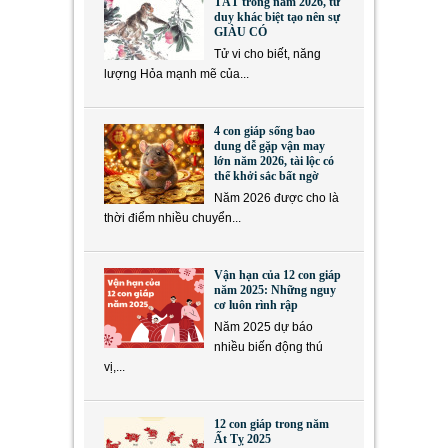
TẮT trong năm 2026, tư
duy khác biệt tạo nên sự
GIÀU CÓ
Tử vi cho biết, năng
lượng Hỏa mạnh mẽ của...
4 con giáp sống bao
dung dễ gặp vận may
lớn năm 2026, tài lộc có
thể khởi sắc bất ngờ
Năm 2026 được cho là
thời điểm nhiều chuyển...
Vận hạn của 12 con giáp
năm 2025: Những nguy
cơ luôn rình rập
Năm 2025 dự báo
nhiều biến động thú
vị,...
12 con giáp trong năm
Ất Tỵ 2025