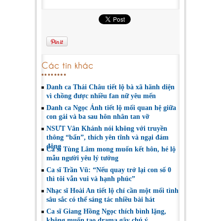
Các tin khác
Danh ca Thái Châu tiết lộ bà xã hãnh diện
vì chồng được nhiều fan nữ yêu mến
Danh ca Ngọc Ánh tiết lộ mối quan hệ giữa
con gái và ba sau hôn nhân tan vỡ
NSƯT Vân Khánh nói không với truyền
thông “bẩn”, thích yên tĩnh và ngại đám
đông
Ca sĩ Tùng Lâm mong muốn kết hôn, hé lộ
mẫu người yêu lý tưởng
Ca sĩ Trần Vũ: “Nếu quay trở lại con số 0
thì tôi vẫn vui và hạnh phúc”
Nhạc sĩ Hoài An tiết lộ chỉ cần một mối tình
sâu sắc có thể sáng tác nhiều bài hát
Ca sĩ Giang Hồng Ngọc thích bình lặng,
không muốn tạo drama gây chú ý