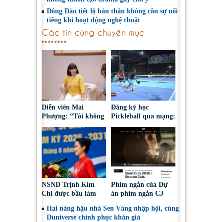
Đông Đào tiết lộ bản thân không cần sự nổi
tiếng khi hoạt động nghệ thuật
Các tin cùng chuyên mục
Diễn viên Mai
Đăng ký học
Phượng: “Tôi không
Pickleball qua mạng:
bao giờ hối hận về
Nguy cơ bị chiếm
những gì mình đã
đoạt tài sản
chọn”
NSND Trịnh Kim
Phim ngắn của Dự
Chi được bầu làm
án phim ngắn CJ
Phó Chủ tịch Hội
tiếp tục được đề cử
Hai nàng hậu nhà Sen Vàng nhập hội, cùng
Nghệ sĩ Sân khấu
tại LHP quốc tế
Duniverse chinh phục khán giả
Việt Nam
Toronto 2026