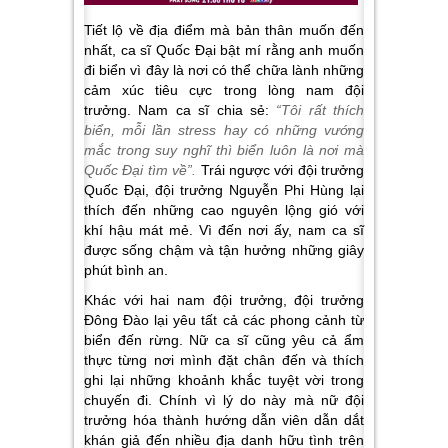
Tiết lộ về địa điểm mà bản thân muốn đến
nhất, ca sĩ Quốc Đại bật mí rằng anh muốn
đi biển vì đây là nơi có thể chữa lành những
cảm xúc tiêu cực trong lòng nam đội
trưởng. Nam ca sĩ chia sẻ:
“Tôi rất thích
biển, mỗi lần stress hay có những vướng
mắc trong suy nghĩ thì biển luôn là nơi mà
Quốc Đại tìm về”.
Trái ngược với đội trưởng
Quốc Đại, đội trưởng Nguyễn Phi Hùng lại
thích đến những cao nguyên lộng gió với
khí hậu mát mẻ. Vì đến nơi ấy, nam ca sĩ
được sống chậm và tận hưởng những giây
phút bình an.
Khác với hai nam đội trưởng, đội trưởng
Đông Đào lại yêu tất cả các phong cảnh từ
biển đến rừng. Nữ ca sĩ cũng yêu cả ẩm
thực từng nơi mình đặt chân đến và thích
ghi lại những khoảnh khắc tuyệt vời trong
chuyến đi. Chính vì lý do này mà nữ đội
trưởng hóa thành hướng dẫn viên dẫn dắt
khán giả đến nhiều địa danh hữu tình trên