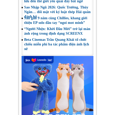
lưu đến thế giới yêu quái đầy bất ngờ
Sao Nhập Ngũ 2026: Quốc Trường, Thúy
Ngân… đối mặt với kỷ luật thép Hải quân
đánh bộ
Sau gần 9 năm cùng Chillies, khang giới
thiệu EP solo đầu tay “ngoi mot minh”
“Người Nhện: Khởi Đầu Mới” trở lại màn
ảnh rộng trong định dạng SCREENX
Beta Cinemas Trần Quang Khải tổ chức
chiếu miễn phí ba tác phẩm điện ảnh lịch
sử