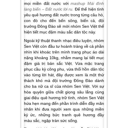
mọi miền đất nước với
mashup Mái đình
làng biển – Đất nước lời ru.
Để thể hiện tình
yêu quê hương đất nước trong từng câu hò,
con đò cho đến bến sông, biển cả, đội
trưởng Đông Đào sẽ mời nhóm Sen Việt thể
hiện tiết mục đậm màu sắc dân tộc này.
Ngoài kỹ thuật thanh nhạc điêu luyện, nhóm
Sen Việt còn đầu tư hoành tráng về cả phần
nhìn khi khoác trên mình trang phục áo dài
nặng khoảng 10kg, nhằm mang lại tiết mục
đậm giá trị bản sắc Việt. Vừa mặc trang
phục cầu kỳ công phu, vừa thổi hồn dân tộc
vào từng lời hát, đây được xem là một thử
thách khó mà đội trưởng Đông Đào dành
cho ba nữ ca sĩ của nhóm Sen Việt. Với sự
hòa quyện giữa chất giọng sâu lắng cùng
giai điệu quê hương trữ tình, nhóm Sen Việt
hứa hẹn mang đến phần trình diễn đầy mãn
nhãn khi đưa người xem qua những miền
ký ức, những bức tranh quê hương đầy
màu sắc, ngập tràn sức sống.