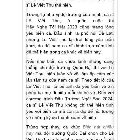
sĩ Lê Viết Thu thể hiện.
Tương tự như vị đội trưởng của mình, ca sĩ
Lê Viết Thu, á quân cuộc thi
Hãy Nghe Tôi Hát 2023 cũng mang lòng
yêu biển cả. Dẫu sinh ra phố núi Đà Lạt,
nhưng Lê Viết Thu lại trót lòng yêu biển
khơi, do đó nam ca sĩ dành trọn cảm tình
để thể hiện trong ca khúc về biển này.
Nếu như biển cả chữa lành những căng
thẳng cho đội trưởng Quốc Đại thì với Lê
Viết Thu, biển luôn vỗ về, ôm ấp cảm xúc
lẫn tâm tư của nam ca sĩ. Theo tiết lộ của
Lê Viết Thu, từ bé anh đã yêu biển và xin
phép ba mẹ đi biển mỗi khi hè về. Đến với
chương trình Đấu Trường Ngôi Sao 2024,
ca sĩ Lê Viết Thu không chỉ thể hiện tình
yêu với biển cả mà còn là dịp để hồi tưởng
về những ký ức thanh xuân về biển.
Trùng hợp thay, ca khúc
Biển hát chiều
nay
mà đội trưởng Quốc Đại chọn cho Lê
Viết Thu hoàn toàn phù hợp với màu sắc và