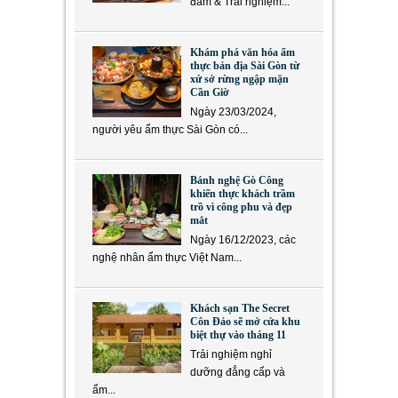
đàm & Trải nghiệm...
Khám phá văn hóa ẩm
thực bản địa Sài Gòn từ
xứ sở rừng ngập mặn
Cần Giờ
Ngày 23/03/2024,
người yêu ẩm thực Sài Gòn có...
Bánh nghệ Gò Công
khiến thực khách trầm
trồ vì công phu và đẹp
mắt
Ngày 16/12/2023, các
nghệ nhân ẩm thực Việt Nam...
Khách sạn The Secret
Côn Đảo sẽ mở cửa khu
biệt thự vào tháng 11
Trải nghiệm nghỉ
dưỡng đẳng cấp và
ẩm...