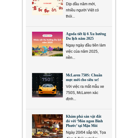
Dịp đầu năm mới,
nhiều người Việt có
thói...
Agoda tiết lộ 6 Xu hướng
Du lịch năm 2025
Ngay ngày đầu tiên làm
việc của năm 2025,
nền...
McLaren 750S: Chuẩn
mực mới cho siêu xe!
Với việc ra mắt mẫu xe
750S, McLaren xác
định...
Khám phá sản vật đất
đỏ với ‘Món ngon Bình
Phước’ tại Mặn Mòi
Ngày 20/04 sắp tới, Tọa