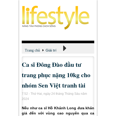
Giải trí
Trang chủ
Ca sĩ Đông Đào đầu tư
Xem - Nghe - Đọc
trang phục nặng 10kg cho
nhóm Sen Việt tranh tài
7:52 - Thứ Hai, ngày 24 tháng Tháng Sáu năm
2024
Nếu như ca sĩ Hồ Khánh Long đưa khán
giả đến với vùng cao nguyên qua ca