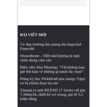
BÀI VIẾT MỚI
Vẻ đẹp trường tồn mang tên Imperial
Emerald
Monotheme – Mỗi mùi hương là một
chân dung cảm xúc
Diễn viên Mai Phượng: “Tôi không bao
giờ hối hận về những gì mình đã chọn”
Đăng ký học Pickleball qua mạng: Nguy
cơ bị chiếm đoạt tài sản
Xiaomi ra mắt REDMI 17 Series với pin
7.500mAh, thiết kế trẻ trung, giá từ 5,5
triệu đồng