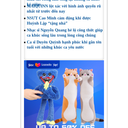
kỷ niệm
MAIQUINN lột xác với hình ảnh quyến rũ
nhất từ trước đến nay
NSƯT Cao Minh cảm động khi được
Huỳnh Lập “tặng nhà”
Nhạc sĩ Nguyễn Quang hé lộ công thức giúp
ca khúc sống lâu trong lòng công chúng
Ca sĩ Duyên Quỳnh hạnh phúc khi gắn tên
tuổi với những khúc ca yêu nước