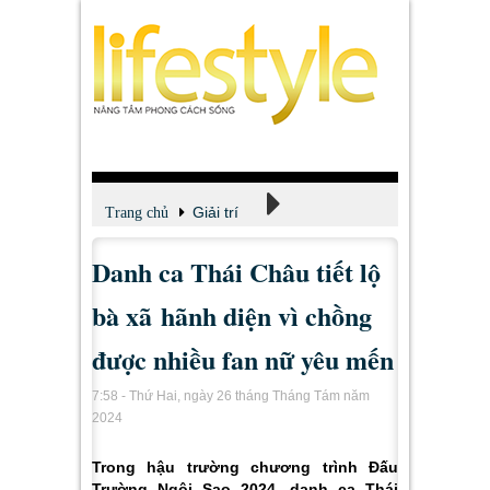
Giải trí
Trang chủ
Danh ca Thái Châu tiết lộ
Xem - Nghe - Đọc
bà xã hãnh diện vì chồng
được nhiều fan nữ yêu mến
7:58 - Thứ Hai, ngày 26 tháng Tháng Tám năm
2024
Trong hậu trường chương trình Đấu
Trường Ngôi Sao 2024, danh ca Thái