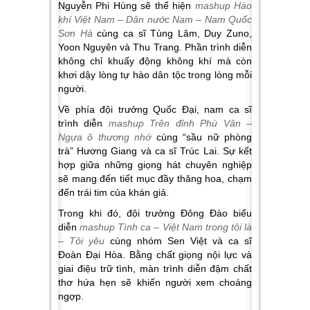
Nguyễn Phi Hùng sẽ thể hiện
mashup Hào
khí Việt Nam – Dân nước Nam – Nam Quốc
Sơn Hà
cùng ca sĩ Tùng Lâm, Duy Zuno,
Yoon Nguyên và Thu Trang. Phần trình diễn
không chỉ khuấy động không khí mà còn
khơi dậy lòng tự hào dân tộc trong lòng mỗi
người.
Về phía đội trưởng Quốc Đại, nam ca sĩ
trình diễn
mashup Trên đỉnh Phù Vân –
Ngựa ô thương nhớ
cùng “sầu nữ phòng
trà” Hương Giang và ca sĩ Trúc Lai. Sự kết
hợp giữa những giọng hát chuyên nghiệp
sẽ mang đến tiết mục đầy thăng hoa, chạm
đến trái tim của khán giả.
Trong khi đó, đội trưởng Đông Đào biểu
diễn
mashup Tình ca – Việt Nam trong tôi là
– Tôi yêu
cùng nhóm Sen Việt và ca sĩ
Đoàn Đại Hòa. Bằng chất giọng nội lực và
giai điệu trữ tình, màn trình diễn đậm chất
thơ hứa hẹn sẽ khiến người xem choáng
ngợp.