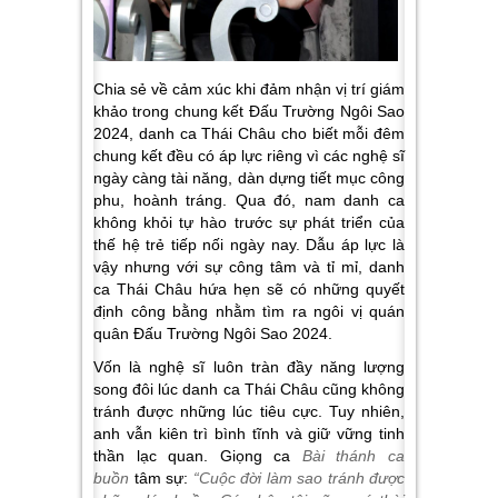
Chia sẻ về cảm xúc khi đảm nhận vị trí giám
khảo trong chung kết Đấu Trường Ngôi Sao
2024, danh ca Thái Châu cho biết mỗi đêm
chung kết đều có áp lực riêng vì các nghệ sĩ
ngày càng tài năng, dàn dựng tiết mục công
phu, hoành tráng. Qua đó, nam danh ca
không khỏi tự hào trước sự phát triển của
thế hệ trẻ tiếp nối ngày nay. Dẫu áp lực là
vậy nhưng với sự công tâm và tỉ mỉ, danh
ca Thái Châu hứa hẹn sẽ có những quyết
định công bằng nhằm tìm ra ngôi vị quán
quân Đấu Trường Ngôi Sao 2024.
Vốn là nghệ sĩ luôn tràn đầy năng lượng
song đôi lúc danh ca Thái Châu cũng không
tránh được những lúc tiêu cực. Tuy nhiên,
anh vẫn kiên trì bình tĩnh và giữ vững tinh
thần lạc quan. Giọng ca
Bài thánh ca
buồn
tâm sự:
“Cuộc đời làm sao tránh được