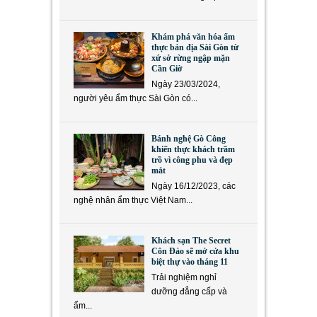
Khám phá văn hóa ẩm
thực bản địa Sài Gòn từ
xứ sở rừng ngập mặn
Cần Giờ
Ngày 23/03/2024,
người yêu ẩm thực Sài Gòn có...
Bánh nghệ Gò Công
khiến thực khách trầm
trồ vì công phu và đẹp
mắt
Ngày 16/12/2023, các
nghệ nhân ẩm thực Việt Nam...
Khách sạn The Secret
Côn Đảo sẽ mở cửa khu
biệt thự vào tháng 11
Trải nghiệm nghỉ
dưỡng đẳng cấp và
ẩm...