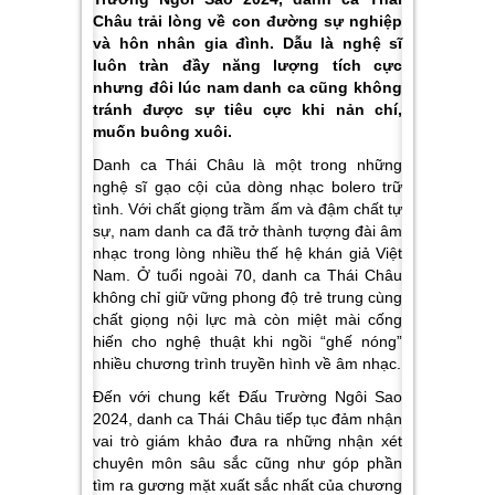
Châu trải lòng về con đường sự nghiệp
và hôn nhân gia đình. Dẫu là nghệ sĩ
luôn tràn đầy năng lượng tích cực
nhưng đôi lúc nam danh ca cũng không
tránh được sự tiêu cực khi nản chí,
muốn buông xuôi.
Danh ca Thái Châu là một trong những
nghệ sĩ gạo cội của dòng nhạc bolero trữ
tình. Với chất giọng trầm ấm và đậm chất tự
sự, nam danh ca đã trở thành tượng đài âm
nhạc trong lòng nhiều thế hệ khán giả Việt
Nam. Ở tuổi ngoài 70, danh ca Thái Châu
không chỉ giữ vững phong độ trẻ trung cùng
chất giọng nội lực mà còn miệt mài cống
hiến cho nghệ thuật khi ngồi “ghế nóng”
nhiều chương trình truyền hình về âm nhạc.
Đến với chung kết Đấu Trường Ngôi Sao
2024, danh ca Thái Châu tiếp tục đảm nhận
vai trò giám khảo đưa ra những nhận xét
chuyên môn sâu sắc cũng như góp phần
tìm ra gương mặt xuất sắc nhất của chương