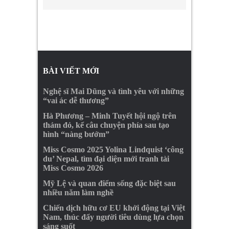
BÀI VIẾT MỚI
Nghệ sĩ Mai Dũng và tình yêu với những
“vai ác dễ thương”
Hà Phương – Minh Tuyết hội ngộ trên
thảm đỏ, kể câu chuyện phía sau tạo
hình “nàng bướm”
Miss Cosmo 2025 Yolina Lindquist ‘công
du’ Nepal, tìm đại diện mới tranh tài
Miss Cosmo 2026
Mỹ Lệ và quan điểm sống đặc biệt sau
nhiều năm làm nghề
Chiến dịch hữu cơ EU khởi động tại Việt
Nam, thúc đẩy người tiêu dùng lựa chọn
sáng suốt