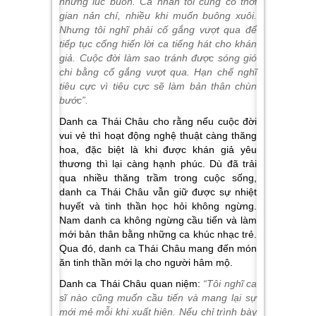
những lúc buồn. Cá nhân tôi cũng có thời
gian nản chí, nhiều khi muốn buông xuôi.
Nhưng tôi nghĩ phải cố gắng vượt qua để
tiếp tục cống hiến lời ca tiếng hát cho khán
giả. Cuộc đời làm sao tránh được sóng gió
chi bằng cố gắng vượt qua. Hạn chế nghĩ
tiêu cực vì tiêu cực sẽ làm bản thân chùn
bước”.
Danh ca Thái Châu cho rằng nếu cuộc đời
vui vẻ thì hoạt động nghệ thuật càng thăng
hoa, đặc biệt là khi được khán giả yêu
thương thì lại càng hạnh phúc. Dù đã trải
qua nhiều thăng trầm trong cuộc sống,
danh ca Thái Châu vẫn giữ được sự nhiệt
huyết và tinh thần học hỏi không ngừng.
Nam danh ca không ngừng cầu tiến và làm
mới bản thân bằng những ca khúc nhạc trẻ.
Qua đó, danh ca Thái Châu mang đến món
ăn tinh thần mới lạ cho người hâm mộ.
Danh ca Thái Châu quan niệm:
“Tôi nghĩ ca
sĩ nào cũng muốn cầu tiến và mang lại sự
mới mẻ mỗi khi xuất hiện. Nếu chỉ trình bày