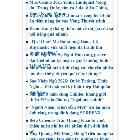
Miss Cosmo 2025 Yolina Lindquist ‘công
du’ Trung Quốc, tìm ra 3 đại diện China,
Hong Kong, Macau
Dự án phim ngắn CJ mùa 7 công bố 14 dự
án tiềm năng lọt vào Vòng Thuyết trình
Đoan Trang thẳng thắn nói về cái giá của sự
nổi tiếng quá nhanh
‘Tị vài boy’ Ma Bư tái ngộ Bona, bố
Rhymastic vừa xuất hiện đã tranh thủ
‘quăng miếng’
Phim Nghỉ Hè Sợ Nghỉ Hưu tung poster
đặc biệt nhân kỷ niệm ngày Thương binh –
Liệt sĩ 27/7
Shin trở lại màn ảnh rộng với chuyến phiêu
lưu đến thế giới yêu quái đầy bất ngờ
Sao Nhập Ngũ 2026: Quốc Trường, Thúy
Ngân… đối mặt với kỷ luật thép Hải quân
đánh bộ
Sau gần 9 năm cùng Chillies, khang giới
thiệu EP solo đầu tay “ngoi mot minh”
“Người Nhện: Khởi Đầu Mới” trở lại màn
ảnh rộng trong định dạng SCREENX
Beta Cinemas Trần Quang Khải tổ chức
chiếu miễn phí ba tác phẩm điện ảnh lịch
sử
Huy Quang, Mỹ Đăng, Đông Triều mang ba
màu sắc riêng làm sống lại những ca khúc