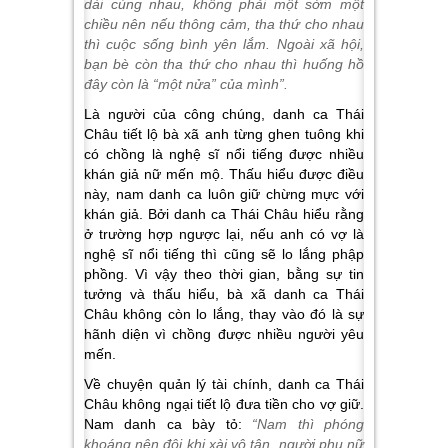
dài cùng nhau, không phải một sớm một
chiều nên nếu thông cảm, tha thứ cho nhau
thì cuộc sống bình yên lắm. Ngoài xã hội,
bạn bè còn tha thứ cho nhau thì huống hồ
đây còn là “một nửa” của mình”.
Là người của công chúng, danh ca Thái
Châu tiết lộ bà xã anh từng ghen tuông khi
có chồng là nghệ sĩ nổi tiếng được nhiều
khán giả nữ mến mộ. Thấu hiểu được điều
này, nam danh ca luôn giữ chừng mực với
khán giả. Bởi danh ca Thái Châu hiểu rằng
ở trường hợp ngược lại, nếu anh có vợ là
nghệ sĩ nổi tiếng thì cũng sẽ lo lắng phập
phồng. Vì vậy theo thời gian, bằng sự tin
tưởng và thấu hiểu, bà xã danh ca Thái
Châu không còn lo lắng, thay vào đó là sự
hãnh diện vì chồng được nhiều người yêu
mến.
Về chuyện quản lý tài chính, danh ca Thái
Châu không ngại tiết lộ đưa tiền cho vợ giữ.
Nam danh ca bày tỏ:
“Nam thì phóng
khoáng nên đôi khi xài vô tận, người phụ nữ