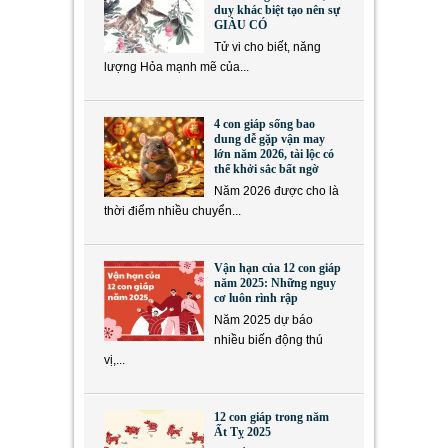
duy khác biệt tạo nên sự
GIÀU CÓ
Tử vi cho biết, năng
lượng Hỏa mạnh mẽ của...
4 con giáp sống bao
dung dễ gặp vận may
lớn năm 2026, tài lộc có
thể khởi sắc bất ngờ
Năm 2026 được cho là
thời điểm nhiều chuyển...
Vận hạn của 12 con giáp
năm 2025: Những nguy
cơ luôn rình rập
Năm 2025 dự báo
nhiều biến động thú
vị,...
12 con giáp trong năm
Ất Tỵ 2025