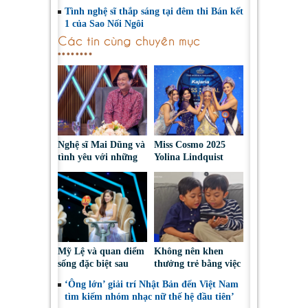
Tình nghệ sĩ thắp sáng tại đêm thi Bán kết
1 của Sao Nối Ngôi
Các tin cùng chuyên mục
Nghệ sĩ Mai Dũng và
Miss Cosmo 2025
tình yêu với những
Yolina Lindquist
“vai ác dễ thương”
‘công du’ Nepal, tìm
đại diện mới tranh
tài Miss Cosmo 2026
Mỹ Lệ và quan điểm
Không nên khen
sống đặc biệt sau
thưởng trẻ bằng việc
nhiều năm làm nghề
được sử dụng điện
‘Ông lớn’ giải trí Nhật Bản đến Việt Nam
thoại
tìm kiếm nhóm nhạc nữ thế hệ đầu tiên’