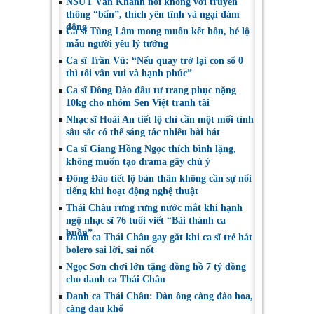
NSƯT Vân Khánh nói không với truyền
thông “bẩn”, thích yên tĩnh và ngại đám
đông
Ca sĩ Tùng Lâm mong muốn kết hôn, hé lộ
mẫu người yêu lý tưởng
Ca sĩ Trần Vũ: “Nếu quay trở lại con số 0
thì tôi vẫn vui và hạnh phúc”
Ca sĩ Đông Đào đầu tư trang phục nặng
10kg cho nhóm Sen Việt tranh tài
Nhạc sĩ Hoài An tiết lộ chỉ cần một mối tình
sâu sắc có thể sáng tác nhiều bài hát
Ca sĩ Giang Hồng Ngọc thích bình lặng,
không muốn tạo drama gây chú ý
Đông Đào tiết lộ bản thân không cần sự nổi
tiếng khi hoạt động nghệ thuật
Thái Châu rưng rưng nước mắt khi hạnh
ngộ nhạc sĩ 76 tuổi viết “Bài thánh ca
buồn”
Danh ca Thái Châu gay gắt khi ca sĩ trẻ hát
bolero sai lời, sai nốt
Ngọc Sơn chơi lớn tặng đồng hồ 7 tỷ đồng
cho danh ca Thái Châu
Danh ca Thái Châu: Đàn ông càng đào hoa,
càng đau khổ