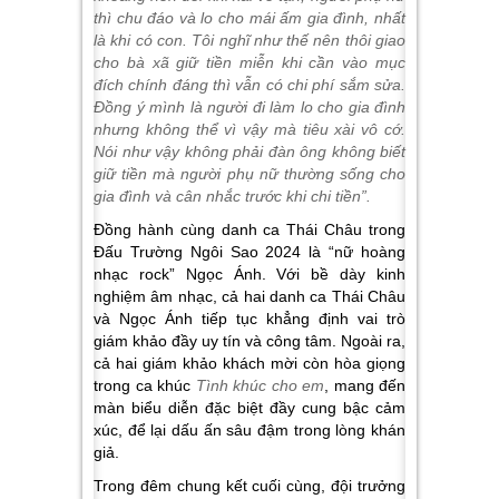
thì chu đáo và lo cho mái ấm gia đình, nhất
là khi có con. Tôi nghĩ như thế nên thôi giao
cho bà xã giữ tiền mi
ễ
n khi cần vào mục
đích chính đáng thì vẫn có chi phí sắm sửa.
Đồng ý mình là người đi làm lo cho gia đình
nhưng không thể vì vậy mà tiêu xài vô cớ.
Nói như vậy không phải đàn ông không biết
giữ tiền mà người phụ nữ thường sống cho
gia đình và cân nhắc trước khi chi tiền”.
Đồng hành cùng danh ca Thái Châu trong
Đấu Trường Ngôi Sao 2024 là “nữ hoàng
nhạc rock” Ngọc Ánh. Với bề dày kinh
nghiệm âm nhạc, cả hai danh ca Thái Châu
và Ngọc Ánh tiếp tục khẳng định vai trò
giám khảo đầy uy tín và công tâm. Ngoài ra,
cả hai giám khảo khách mời còn hòa giọng
trong ca khúc
Tình khúc cho em
, mang đến
màn biểu diễn đặc biệt đầy cung bậc cảm
xúc, để lại dấu ấn sâu đậm trong lòng khán
giả.
Trong đêm chung kết cuối cùng, đội trưởng