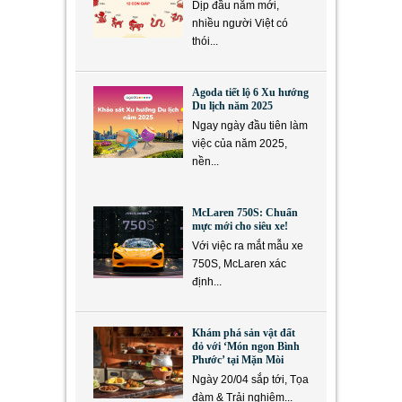
Dịp đầu năm mới,
nhiều người Việt có
thói...
Agoda tiết lộ 6 Xu hướng
Du lịch năm 2025
Ngay ngày đầu tiên làm
việc của năm 2025,
nền...
McLaren 750S: Chuẩn
mực mới cho siêu xe!
Với việc ra mắt mẫu xe
750S, McLaren xác
định...
Khám phá sản vật đất
đỏ với ‘Món ngon Bình
Phước’ tại Mặn Mòi
Ngày 20/04 sắp tới, Tọa
đàm & Trải nghiệm...