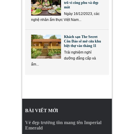
trồ vì công phu và đẹp
mắt
Ngày 16/12/2023, các
nghệ nhân ẩm thực Việt Nam...
Khách sạn The Secret
Côn Đảo sẽ mở cửa khu
biệt thự vào tháng 11
Trải nghiệm nghỉ
dưỡng đẳng cấp và
ẩm...
BÀI VIẾT MỚI
Vẻ đẹp trường tồn mang tên Imperial
Emerald