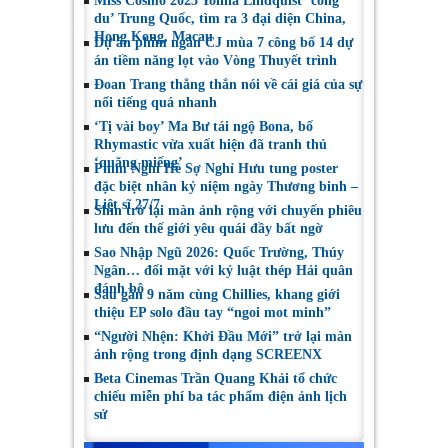
Miss Cosmo 2025 Yolina Lindquist ‘công
du’ Trung Quốc, tìm ra 3 đại diện China,
Hong Kong, Macau
Dự án phim ngắn CJ mùa 7 công bố 14 dự
án tiềm năng lọt vào Vòng Thuyết trình
Đoan Trang thẳng thắn nói về cái giá của sự
nổi tiếng quá nhanh
‘Tị vài boy’ Ma Bư tái ngộ Bona, bố
Rhymastic vừa xuất hiện đã tranh thủ
‘quăng miếng’
Phim Nghỉ Hè Sợ Nghỉ Hưu tung poster
đặc biệt nhân kỷ niệm ngày Thương binh –
Liệt sĩ 27/7
Shin trở lại màn ảnh rộng với chuyến phiêu
lưu đến thế giới yêu quái đầy bất ngờ
Sao Nhập Ngũ 2026: Quốc Trường, Thúy
Ngân… đối mặt với kỷ luật thép Hải quân
đánh bộ
Sau gần 9 năm cùng Chillies, khang giới
thiệu EP solo đầu tay “ngoi mot minh”
“Người Nhện: Khởi Đầu Mới” trở lại màn
ảnh rộng trong định dạng SCREENX
Beta Cinemas Trần Quang Khải tổ chức
chiếu miễn phí ba tác phẩm điện ảnh lịch
sử