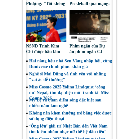
Phượng: “Tôi không
Pickleball qua mạng:
bao giờ hối hận về
Nguy cơ bị chiếm
những gì mình đã
đoạt tài sản
chọn”
NSND Trịnh Kim
Phim ngắn của Dự
Chi được bầu làm
án phim ngắn CJ
Phó Chủ tịch Hội
tiếp tục được đề cử
Hai nàng hậu nhà Sen Vàng nhập hội, cùng
Nghệ sĩ Sân khấu
tại LHP quốc tế
Duniverse chinh phục khán giả
Việt Nam
Toronto 2026
Nghệ sĩ Mai Dũng và tình yêu với những
“vai ác dễ thương”
Miss Cosmo 2025 Yolina Lindquist ‘công
du’ Nepal, tìm đại diện mới tranh tài Miss
Cosmo 2026
Mỹ Lệ và quan điểm sống đặc biệt sau
nhiều năm làm nghề
Không nên khen thưởng trẻ bằng việc được
sử dụng điện thoại
‘Ông lớn’ giải trí Nhật Bản đến Việt Nam
tìm kiếm nhóm nhạc nữ thế hệ đầu tiên’