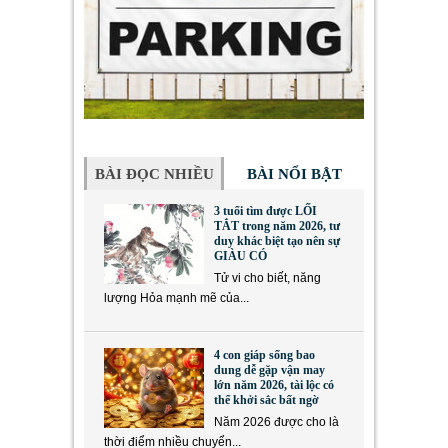
BÀI ĐỌC NHIỀU
BÀI NỔI BẬT
3 tuổi tìm được LỐI
TẮT trong năm 2026, tư
duy khác biệt tạo nên sự
GIÀU CÓ
Tử vi cho biết, năng
lượng Hỏa mạnh mẽ của...
4 con giáp sống bao
dung dễ gặp vận may
lớn năm 2026, tài lộc có
thể khởi sắc bất ngờ
Năm 2026 được cho là
thời điểm nhiều chuyển...