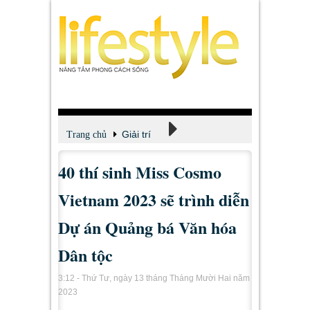
Giải trí
Trang chủ
40 thí sinh Miss Cosmo
Xem - Nghe - Đọc
Vietnam 2023 sẽ trình diễn
Dự án Quảng bá Văn hóa
Dân tộc
3:12 - Thứ Tư, ngày 13 tháng Tháng Mười Hai năm
2023