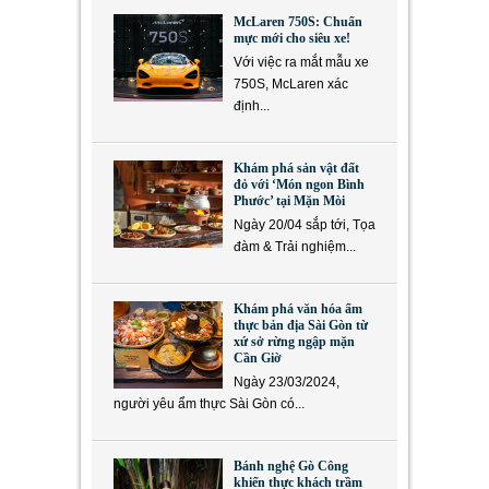
McLaren 750S: Chuẩn
mực mới cho siêu xe!
Với việc ra mắt mẫu xe
750S, McLaren xác
định...
Khám phá sản vật đất
đỏ với ‘Món ngon Bình
Phước’ tại Mặn Mòi
Ngày 20/04 sắp tới, Tọa
đàm & Trải nghiệm...
Khám phá văn hóa ẩm
thực bản địa Sài Gòn từ
xứ sở rừng ngập mặn
Cần Giờ
Ngày 23/03/2024,
người yêu ẩm thực Sài Gòn có...
Bánh nghệ Gò Công
khiến thực khách trầm