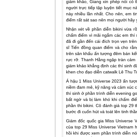
giám khảo, Giang xin phép nói có 
người trực tiếp tập luyện tiết mục 
này nhiều lần nhất. Cho nên, em ti
điểm rất sát sao nên mọi người hãy
Nhận xét về phần diễn bikini vừa rồ
chấm điểm vì mãi ngắm các em thí s
đã đi gần đến cái đích trọn vẹn trê
sĩ Tiến đồng quan điểm và cho rằn
trên sân khấu ấn tượng đêm bán kết
rực rỡ. Thanh Hằng ngập tràn cảm x
giám khảo khẳng định các thí sinh đã 
khen cho đạo diễn catwalk Lê Thu Tr
Á hậu 1 Miss Universe 2023 ấn tượng
niềm đam mê, kỹ năng và cảm xúc củ
thí sinh ở phần trình diễn evening go
bất ngờ và bị làm khó khi chấm điể
phần thi bikini. Cô đánh giá top 29
bước đi cuốn hút và toát lên tinh thầ
Giám đốc quốc gia Miss Universe V
của top 29 Miss Universe Vietnam 
hồi khi được xem phần trình diễn n