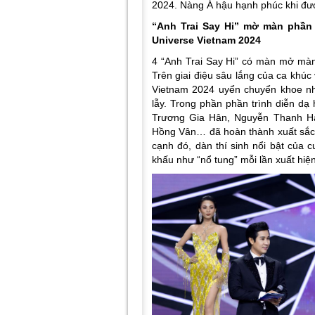
2024. Nàng Á hậu hạnh phúc khi đư
“Anh Trai Say Hi” mờ màn phần 
Universe Vietnam 2024
4 “Anh Trai Say Hi” có màn mở màn
Trên giai điệu sâu lắng của ca khú
Vietnam 2024 uyển chuyển khoe nh
lẫy. Trong phần phần trình diễn dạ
Trương Gia Hân, Nguyễn Thanh Hảo
Hồng Vân… đã hoàn thành xuất sắc p
cạnh đó, dàn thí sinh nổi bật của c
khấu như “nổ tung” mỗi lần xuất hiệ