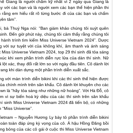
thể Giang là người chấm kỹ nhất vì 2 ngày qua Giang là
này với các bạn và là người xem các bạn thể hiện phần thi
n rằng em hiểu rất rõ từng bước đi của các bạn và chấm
 yên tâm
”.
i, bà Thuý Nga nói: “
Ban giám khảo chúng tôi suýt quên
inh. Đến giờ phút này, chúng tôi cảm thấy rằng chúng tôi
n hành trình tìm kiếm Miss Universe Vietnam 2024”
. Dược
g với sự tuyệt vời của không khí, âm thanh và ánh sáng
 Miss Universe Vietnam 2024, top 29 thí sinh đã tỏa sáng
úc khi xem phần trình diễn rực lửa của dàn thí sinh. Nữ
lột xác, thay đổi rất lớn so với ngày đầu tiên. Cô dành lời
ang khi dàn dựng một phần trình diễn xuất sắc.
 với màn trình diễn bikini khi các thí sinh thể hiện được
a chính mình trên sân khấu. Cô dành lời khuyên cho các
wn là “
hãy tỏa sáng như những nữ hoàng”
. Với Hà Đỗ, cô
m vì sự biến hoá kỳ diệu của các thí sinh trên sân khấu
 thí sinh Miss Universe Vietnam 2024 đã tiến bộ, có những
n “Miss Universe”.
ietnam – Nguyễn Hương Ly bày tỏ phần trình diễn bikini
hoàn toàn đáp ứng kỳ vọng của cô. Á hậu Hồng Đăng bồi
óng bỏng của các cô gái ở cuộc thi Miss Universe Vietnam