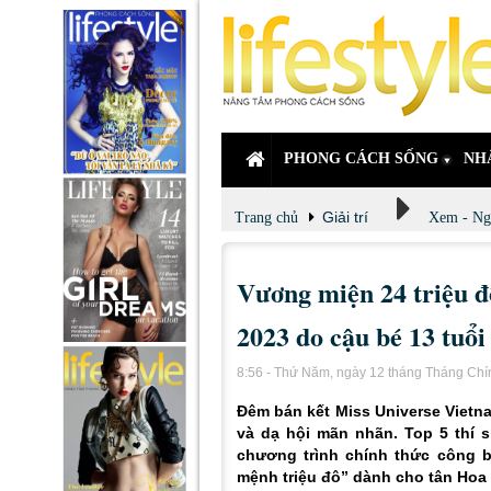
PHONG CÁCH SỐNG
NH
Giải trí
Trang chủ
Xem - Ng
Vương miện 24 triệu đ
2023 do cậu bé 13 tuổi 
8:56 - Thứ Năm, ngày 12 tháng Tháng Ch
Đêm bán kết Miss Universe Vietn
và dạ hội mãn nhãn. Top 5 thí s
chương trình chính thức công bố
mệnh triệu đô” dành cho tân Hoa