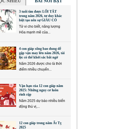
ỌC NHIỀU
BÀI NỔI BẬT
3 tuổi tìm được LỐI TẮT
trong năm 2026, tư duy khác
biệt tạo nên sự GIÀU CÓ
Tử vi cho biết, năng lượng
Hỏa mạnh mẽ của...
4 con giáp sống bao dung dễ
gặp vận may lớn năm 2026, tài
lộc có thể khởi sắc bất ngờ
Năm 2026 được cho là thời
điểm nhiều chuyển...
Vận hạn của 12 con giáp năm
2025: Những nguy cơ luôn
rình rập
Năm 2025 dự báo nhiều biến
động thú vị,...
12 con giáp trong năm Ất Tỵ
2025