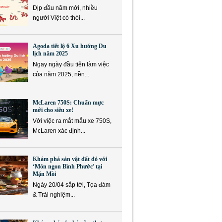
Dịp đầu năm mới, nhiều
người Việt có thói...
Agoda tiết lộ 6 Xu hướng Du
lịch năm 2025
Ngay ngày đầu tiên làm việc
của năm 2025, nền...
McLaren 750S: Chuẩn mực
mới cho siêu xe!
Với việc ra mắt mẫu xe 750S,
McLaren xác định...
Khám phá sản vật đất đỏ với
‘Món ngon Bình Phước’ tại
Mặn Mòi
Ngày 20/04 sắp tới, Tọa đàm
& Trải nghiệm...