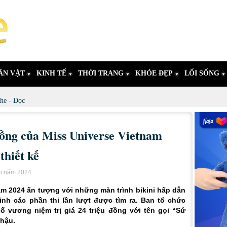
ÂN VẬT
KINH TẾ
THỜI TRANG
KHỎE ĐẸP
LỐI SỐNG
he - Đọc
ồng của Miss Universe Vietnam
thiết kế
ín năm 2024
am 2024 ấn tượng với những màn trình bikini hấp dẫn
inh các phần thi lần lượt được tìm ra. Ban tổ chức
 vương niệm trị giá 24 triệu đồng với tên gọi “Sứ
 hậu.