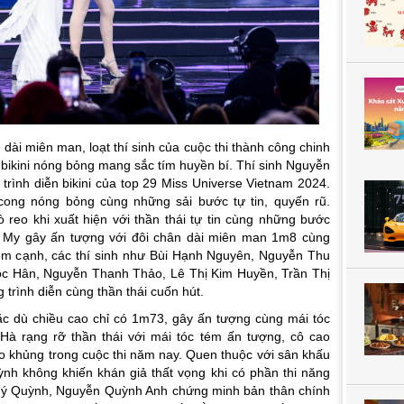
dài miên man, loạt thí sinh của cuộc thi thành công chinh
 bikini nóng bỏng mang sắc tím huyền bí. Thí sinh Nguyễn
rình diễn bikini của top 29 Miss Universe Vietnam 2024.
ong nóng bỏng cùng những sải bước tự tin, quyến rũ.
reo khi xuất hiện với thần thái tự tin cùng những bước
 My gây ấn tượng với đôi chân dài miên man 1m8 cùng
 kém cạnh, các thí sinh như Bùi Hạnh Nguyên, Nguyễn Thu
c Hân, Nguyễn Thanh Thảo, Lê Thị Kim Huyền, Trần Thị
trình diễn cùng thần thái cuốn hút.
ặc dù chiều cao chỉ có 1m73, gây ấn tượng cùng mái tóc
Hà rạng rỡ thần thái với mái tóc tém ấn tượng, cô cao
ao khủng trong cuộc thi năm nay. Quen thuộc với sân khấu
nh không khiến khán giả thất vọng khi có phần thi năng
huý Quỳnh, Nguyễn Quỳnh Anh chứng minh bản thân chính