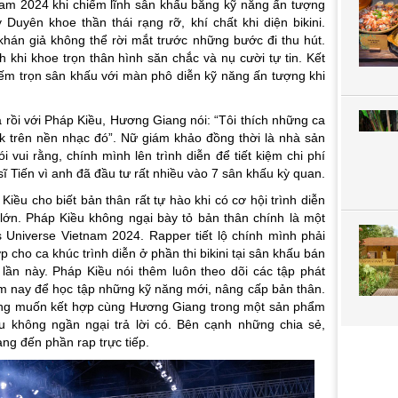
nam 2024 khi chiếm lĩnh sân khấu bằng kỹ năng ấn tượng
uyên khoe thần thái rạng rỡ, khí chất khi diện bikini.
hán giả không thể rời mắt trước những bước đi thu hút.
khi khoe trọn thân hình săn chắc và nụ cười tự tin. Kết
ếm trọn sân khấu với màn phô diễn kỹ năng ấn tượng khi
 rồi với Pháp Kiều, Hương Giang nói: “
Tôi thích những ca
lk trên nền nhạc đó”.
Nữ giám khảo đồng thời là nhà sản
 vui rằng, chính mình lên trình diễn để tiết kiệm chi phí
ĩ Tiến vì anh đã đầu tư rất nhiều vào 7 sân khấu kỳ quan.
iều cho biết bản thân rất tự hào khi có cơ hội trình diễn
lớn. Pháp Kiều không ngại bày tỏ bản thân chính là một
 Universe Vietnam 2024. Rapper tiết lộ chính mình phải
 cho ca khúc trình diễn ở phần thi bikini tại sân khấu bán
 lần này. Pháp Kiều nói thêm luôn theo dõi các tập phát
m nay để học tập những kỹ năng mới, nâng cấp bản thân.
g muốn kết hợp cùng Hương Giang trong một sản phẩm
u không ngần ngại trả lời có. Bên cạnh những chia sẻ,
g đến phần rap trực tiếp.