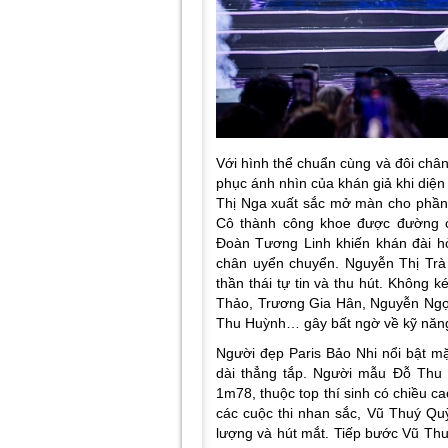
Với hình thể chuẩn cùng và đôi chân 
phục ánh nhìn của khán giả khi diện
Thị Nga xuất sắc mở màn cho phần t
Cô thành công khoe được đường c
Đoàn Tương Linh khiến khán đài hò 
chân uyển chuyển. Nguyễn Thị Trà
thần thái tự tin và thu hút. Không
Thảo, Trương Gia Hân, Nguyễn Ngọ
Thu Huỳnh… gây bất ngờ về kỹ năng 
Người đẹp Paris Bảo Nhi nổi bật m
dài thẳng tắp. Người mẫu Đỗ Thu 
1m78, thuộc top thí sinh có chiều c
các cuộc thi nhan sắc, Vũ Thuý Quỳ
lượng và hút mắt. Tiếp bước Vũ T