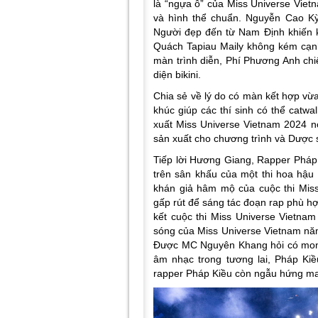
là “ngựa ô” của Miss Universe Viet
và hình thể chuẩn. Nguyễn Cao Kỳ D
Người đẹp đến từ Nam Định khiến k
Quách Tapiau Maily không kém cạnh 
màn trình diễn, Phí Phương Anh chi
diện bikini.
Chia sẻ về lý do có màn kết hợp vừa
khúc giúp các thí sinh có thể catwa
xuất Miss Universe Vietnam 2024 nói
sản xuất cho chương trình và Dược s
Tiếp lời Hương Giang, Rapper Pháp K
trên sân khấu của một thi hoa hậu 
khán giả hâm mộ của cuộc thi Miss
gấp rút để sáng tác đoạn rap phù hợp
kết cuộc thi Miss Universe Vietnam
sóng của Miss Universe Vietnam nă
Được MC Nguyên Khang hỏi có mon
âm nhạc trong tương lai, Pháp Kiề
rapper Pháp Kiều còn ngẫu hứng man