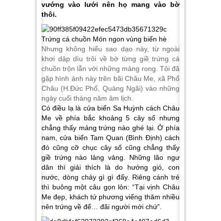
vướng vào lưới nên họ mang vào bờ
thôi.
Nhưng không hiểu sao dạo này, từ ngoài
khơi dập dìu trôi về bờ từng giề trứng cá
chuồn trộn lẫn với những mảng rong. Tôi đã
gặp hình ảnh này trên bãi Châu Me, xã Phổ
Châu (H.Đức Phổ, Quảng Ngãi) vào những
ngày cuối tháng năm âm lịch.
Có điều lạ là cửa biển Sa Huỳnh cách Châu
Me về phía bắc khoảng 5 cây số nhưng
chẳng thấy mảng trứng nào ghé lại. Ở phía
nam, cửa biển Tam Quan (Bình Định) cách
đó cũng cỡ chục cây số cũng chẳng thấy
giề trứng nào lảng vảng. Những lão ngư
dân thì giải thích là do hướng gió, con
nước, dòng chảy gì gì đấy. Riêng cánh trẻ
thì buông một câu gọn lỏn: “Tại vịnh Châu
Me đẹp, khách tứ phương viếng thăm nhiều
nên trứng về để… đãi người mới chứ”.