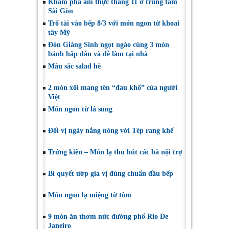
Khám phá ẩm thực tháng 11 ở trung tâm
Sài Gòn
Trổ tài vào bếp 8/3 với món ngon từ khoai
tây Mỹ
Đón Giáng Sinh ngọt ngào cùng 3 món
bánh hấp dẫn và dễ làm tại nhà
Màu sắc salad hè
2 món xôi mang tên “đau khổ” của người
Việt
Món ngon từ lá sung
Đổi vị ngày nắng nóng với Tép rang khế
Trứng kiến – Món lạ thu hút các bà nội trợ
Bí quyết ướp gia vị đúng chuẩn đầu bếp
Món ngon lạ miệng từ tôm
9 món ăn thơm nức đường phố Rio De
Janeiro