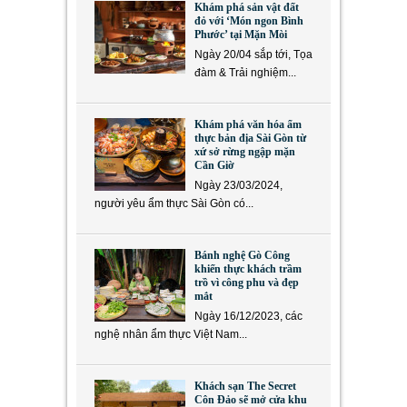
Khám phá sản vật đất
đỏ với ‘Món ngon Bình
Phước’ tại Mặn Mòi
Ngày 20/04 sắp tới, Tọa
đàm & Trải nghiệm...
Khám phá văn hóa ẩm
thực bản địa Sài Gòn từ
xứ sở rừng ngập mặn
Cần Giờ
Ngày 23/03/2024,
người yêu ẩm thực Sài Gòn có...
Bánh nghệ Gò Công
khiến thực khách trầm
trồ vì công phu và đẹp
mắt
Ngày 16/12/2023, các
nghệ nhân ẩm thực Việt Nam...
Khách sạn The Secret
Côn Đảo sẽ mở cửa khu