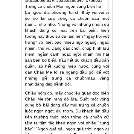
Là người địa phương, tôi chỉ thấy vui vui vì
sự trở lại của trứng cá chuồn sau một
năm… nhơ nhớ. Nhưng với những nhóm du
khách đang có mặt trên bãi biển, hiện
tượng này thực sự đã làm nên “ngày hội vớt
trứng” với biết bao nhiêu ngỡ ngàng, ngạc
nhiên, thú vị. Đang dạo chơi, chụp hình lưu
niệm, ngắm cảnh hoặc ngồi nhâm nhi hải
sản bên bờ biển, hầu hết du khách đều xắn
quần, ào hết xuống mép nước, cùng với
dân Châu Me lội ra ngang đầu gối để vớt
những giề trứng cá chuồnmàu vàng
nhạt đang dập dềnh trôi.
Chiều hôm đó, mấy chục lều quán dọc biển
Châu Me rộn ràng đỏ lửa. Suốt một vòng
cung bờ bãi đong đầy mùi trứng cá chuồn
luộc ngòn ngọt, dịu thơm. Du khách lần đầu
tiên thưởng thức món trứng cá chuồn cứ
tấm ta tấm tắc khen ngon với nhiều “cung
bậc”: “Ngon quá xá, ngon quá trời, ngon gì