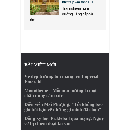
biệt thự vào tháng 11
Trải nghiệm nghỉ
dưỡng đẳng cấp và
ẩm...
BÀI VIẾT MỚI
Vẻ đẹp trường tồn mang tên Imperial
Emerald
Monotheme – Mỗi mùi hương là một
chân dung cảm xúc
Diễn viên Mai Phượng: “Tôi không bao
giờ hối hận về những gì mình đã chọn”
Đăng ký học Pickleball qua mạng: Nguy
cơ bị chiếm đoạt tài sản