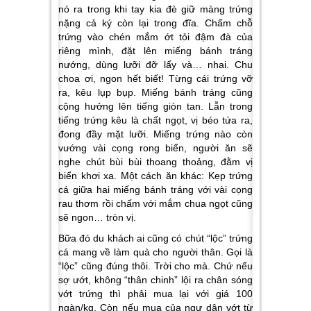
nó ra trong khi tay kia đè giữ màng trứng
nặng cả ký còn lại trong đĩa. Chấm chỗ
trứng vào chén mắm ớt tỏi đậm đà của
riêng mình, đặt lên miếng bánh tráng
nướng, dùng lưỡi đỡ lấy và… nhai. Chu
choa ơi, ngon hết biết! Từng cái trứng vỡ
ra, kêu lụp bụp. Miếng bánh tráng cũng
cộng hưởng lên tiếng giòn tan. Lẫn trong
tiếng trứng kêu là chất ngọt, vị béo tứa ra,
đong đầy mặt lưỡi. Miếng trứng nào còn
vướng vài cọng rong biển, người ăn sẽ
nghe chút bùi bùi thoang thoảng, đằm vị
biển khơi xa. Một cách ăn khác: Kẹp trứng
cá giữa hai miếng bánh tráng với vài cọng
rau thơm rồi chấm với mắm chua ngọt cũng
sẽ ngon… tròn vị.
Bữa đó du khách ai cũng có chút “lộc” trứng
cá mang về làm quà cho người thân. Gọi là
“lộc” cũng đúng thôi. Trời cho mà. Chứ nếu
sợ ướt, không “thân chinh” lội ra chân sóng
vớt trứng thì phải mua lại với giá 100
ngàn/kg. Còn nếu mua của ngư dân vớt từ