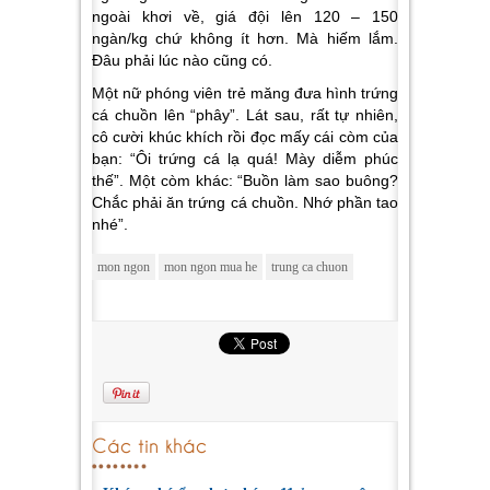
ngoài khơi về, giá đội lên 120 – 150
ngàn/kg chứ không ít hơn. Mà hiếm lắm.
Đâu phải lúc nào cũng có.
Một nữ phóng viên trẻ măng đưa hình trứng
cá chuồn lên “phây”. Lát sau, rất tự nhiên,
cô cười khúc khích rồi đọc mấy cái còm của
bạn: “Ôi trứng cá lạ quá! Mày diễm phúc
thế”. Một còm khác: “Buồn làm sao buông?
Chắc phải ăn trứng cá chuồn. Nhớ phần tao
nhé”.
mon ngon
mon ngon mua he
trung ca chuon
Các tin khác