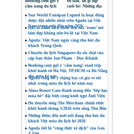
Booking.com gợi ý
Đi đâu, ăn gì dịp
cẩm nang du lịch
cuối hè: Những địa
bền vững mang lại
điểm được du khách
Sun World Fansipan Legend là hoạt động
lợi ích cho cộng đồng
Việt tìm kiếm nhiều
được đặt nhiều nhất trên Agoda tại Việt
địa phương
nhất trên Agoda
Nam trong nửa đầu năm 2026
Đây là danh sách điểm đến mà ‘team’ mê
làm đẹp không nên bỏ lỡ tại Việt Nam
Agoda: Việt Nam ngày càng thu hút du
khách Trung Quốc
Chuyến du lịch Singapore đa sắc thái của
cặp bạn thân Jun Phạm – Duy Khánh
Booking.com gợi ý ‘cẩm nang’ road trip
khởi hành từ Hà Nội, TP.HCM và Đà Nẵng
cho mùa hè này
Agoda công bố 2 chặng bay có giá vé tốt
nhất trong mùa du lịch hè năm nay
Alma Resort Cam Ranh mang đến “lớp học
mùa hè” đặc biệt cùng kình ngư Ánh Viên
Du thuyền sông The Merchant chính thức
khởi hành tháng 5/2026 trên sông Thu Bồn
Những điểm đến mới nổi đang thu hút du
khách Việt mùa du lịch hè 2026
Agoda tiết lộ “công thức xê dịch” của Gen
Z Việt