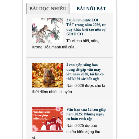
BÀI ĐỌC NHIỀU
BÀI NỔI BẬT
3 tuổi tìm được LỐI
TẮT trong năm 2026, tư
duy khác biệt tạo nên sự
GIÀU CÓ
Tử vi cho biết, năng
lượng Hỏa mạnh mẽ của...
4 con giáp sống bao
dung dễ gặp vận may
lớn năm 2026, tài lộc có
thể khởi sắc bất ngờ
Năm 2026 được cho là
thời điểm nhiều chuyển...
Vận hạn của 12 con giáp
năm 2025: Những nguy
cơ luôn rình rập
Năm 2025 dự báo
nhiều biến động thú
vị,...