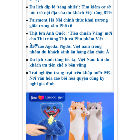
Du lịch dịp lễ ‘tăng nhiệt’: Tìm kiếm cơ sở
lưu trú nội địa của du khách Việt tăng 81%
Fairmont Hà Nội chính thức khai trương
giữa trung tâm Phố cổ
Thịt lợn Anh Quốc: ‘Tiêu chuẩn Vàng’ mới
cho Thị trường Thịt và Phụ phẩm Việt
Nam
Báo cáo Agoda: Người Việt nằm trong
nhóm du khách sành ăn hàng đầu châu Á
Du lịch xanh tăng tốc tại Việt Nam khi du
khách ưu tiên chỗ ở bền vững
Trải nghiệm trang trại trên khắp nước Mỹ:
Nơi văn hóa cao bồi hòa quyện cùng kỳ
nghỉ gia đình