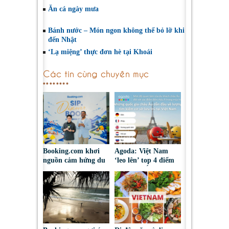
Ăn cá ngày mưa
Bánh nước – Món ngon không thể bỏ lỡ khi
đến Nhật
‘Lạ miệng’ thực đơn hè tại Khoái
Các tin cùng chuyên mục
Booking.com khơi
Agoda: Việt Nam
nguồn cảm hứng du
‘leo lên’ top 4 điểm
lịch hè thông
đến châu Á được du
qua trải nghiệm pop-
khách châu Âu tìm
up cà phê
kiếm hè 2026