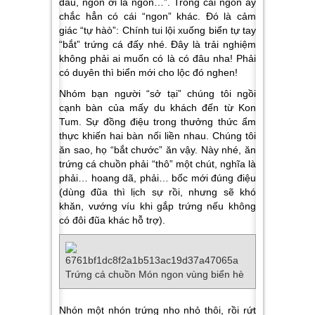
đâu, ngon ơi là ngon…”. Trong cái ngon ấy
chắc hẳn có cái “ngon” khác. Đó là cảm
giác “tự hàò”: Chính tui lội xuống biển tự tay
“bắt” trứng cá đấy nhé. Đây là trải nghiệm
không phải ai muốn có là có đâu nha! Phải
có duyên thì biển mới cho lộc đó nghen!
Nhóm bạn người “sở tại” chúng tôi ngồi
cạnh bàn của mấy du khách đến từ Kon
Tum. Sự đồng điệu trong thưởng thức ẩm
thực khiến hai bàn nối liền nhau. Chúng tôi
ăn sao, họ “bắt chước” ăn vậy. Này nhé, ăn
trứng cá chuồn phải “thô” một chút, nghĩa là
phải… hoang dã, phải… bốc mới đúng điệu
(dùng đũa thì lịch sự rồi, nhưng sẽ khó
khăn, vướng víu khi gắp trứng nếu không
có đôi đũa khác hỗ trợ).
Nhón một nhón trứng nho nhỏ thôi, rồi rứt