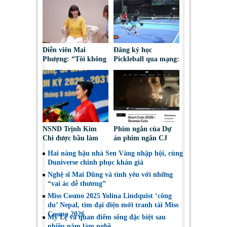
Diễn viên Mai
Đăng ký học
Phượng: “Tôi không
Pickleball qua mạng:
bao giờ hối hận về
Nguy cơ bị chiếm
những gì mình đã
đoạt tài sản
chọn”
NSND Trịnh Kim
Phim ngắn của Dự
Chi được bầu làm
án phim ngắn CJ
Phó Chủ tịch Hội
tiếp tục được đề cử
Hai nàng hậu nhà Sen Vàng nhập hội, cùng
Nghệ sĩ Sân khấu
tại LHP quốc tế
Duniverse chinh phục khán giả
Việt Nam
Toronto 2026
Nghệ sĩ Mai Dũng và tình yêu với những
“vai ác dễ thương”
Miss Cosmo 2025 Yolina Lindquist ‘công
du’ Nepal, tìm đại diện mới tranh tài Miss
Cosmo 2026
Mỹ Lệ và quan điểm sống đặc biệt sau
nhiều năm làm nghề