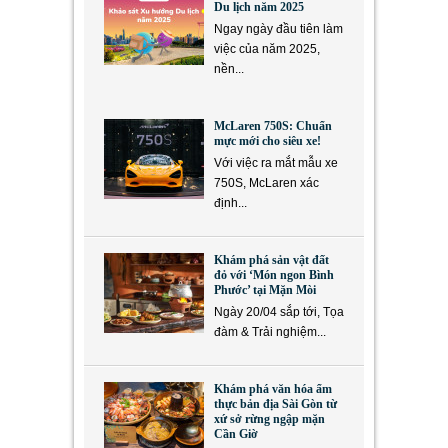
Du lịch năm 2025
Ngay ngày đầu tiên làm
việc của năm 2025,
nền...
McLaren 750S: Chuẩn
mực mới cho siêu xe!
Với việc ra mắt mẫu xe
750S, McLaren xác
định...
Khám phá sản vật đất
đỏ với ‘Món ngon Bình
Phước’ tại Mặn Mòi
Ngày 20/04 sắp tới, Tọa
đàm & Trải nghiệm...
Khám phá văn hóa ẩm
thực bản địa Sài Gòn từ
xứ sở rừng ngập mặn
Cần Giờ