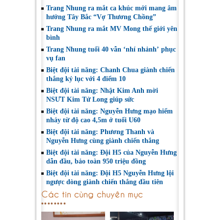
Trang Nhung ra mắt ca khúc mới mang âm
hưởng Tây Bắc “Vợ Thương Chồng”
Trang Nhung ra mắt MV Mong thế giới yên
bình
Trang Nhung tuổi 40 vẫn ‘nhí nhảnh’ phục
vụ fan
Biệt đội tài năng: Chanh Chua giành chiến
thắng kỷ lục với 4 điểm 10
Biệt đội tài năng: Nhật Kim Anh mời
NSƯT Kim Tử Long giúp sức
Biệt đội tài năng: Nguyễn Hưng mạo hiểm
nhảy từ độ cao 4,5m ở tuổi U60
Biệt đội tài năng: Phương Thanh và
Nguyễn Hưng cùng giành chiến thắng
Biệt đội tài năng: Đội H5 của Nguyễn Hưng
dẫn đầu, bảo toàn 950 triệu đồng
Biệt đội tài năng: Đội H5 Nguyễn Hưng lội
ngược dòng giành chiến thắng đầu tiên
Các tin cùng chuyên mục