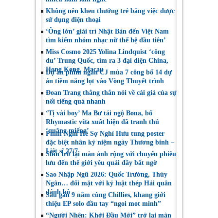
Không nên khen thưởng trẻ bằng việc được
sử dụng điện thoại
‘Ông lớn’ giải trí Nhật Bản đến Việt Nam
tìm kiếm nhóm nhạc nữ thế hệ đầu tiên’
Miss Cosmo 2025 Yolina Lindquist ‘công
du’ Trung Quốc, tìm ra 3 đại diện China,
Hong Kong, Macau
Dự án phim ngắn CJ mùa 7 công bố 14 dự
án tiềm năng lọt vào Vòng Thuyết trình
Đoan Trang thẳng thắn nói về cái giá của sự
nổi tiếng quá nhanh
‘Tị vài boy’ Ma Bư tái ngộ Bona, bố
Rhymastic vừa xuất hiện đã tranh thủ
‘quăng miếng’
Phim Nghỉ Hè Sợ Nghỉ Hưu tung poster
đặc biệt nhân kỷ niệm ngày Thương binh –
Liệt sĩ 27/7
Shin trở lại màn ảnh rộng với chuyến phiêu
lưu đến thế giới yêu quái đầy bất ngờ
Sao Nhập Ngũ 2026: Quốc Trường, Thúy
Ngân… đối mặt với kỷ luật thép Hải quân
đánh bộ
Sau gần 9 năm cùng Chillies, khang giới
thiệu EP solo đầu tay “ngoi mot minh”
“Người Nhện: Khởi Đầu Mới” trở lại màn