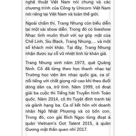
nghệ thuật Việt Nam nói chung và các
chương trình của Công ty Unicorn Việt Nam
nói riêng tại Việt Nam và toàn thế giới.
Ngoài chấm thi, Trang Nhung còn biểu diễn
tại một vài show diễn. Trong đó có liveshow
Nhạc tình muôn thuở với sự góp mặt của
Chế Linh, Siu Black, Trang Nhung,… và một
số khách mời khác. Tại đây, Trang Nhung
nhận được sự cỗ vũ nhiệt tình từ khán giả.
Trang Nhung sinh năm 1973, quê Quảng
Ninh. Cô đã từng theo học thanh nhạc tại
Trường học viện âm nhạc quốc gia, ca sĩ
nổi tiếng với chất giọng nữ cao khi theo đuổi
dòng dân ca, trữ tình. Năm 1999, cô đoạt
giải ba cuộc thi Tiếng hát Truyền hình Toàn
quốc. Năm 2014, cô thi Tuyệt đỉnh tranh tài
và giành hạng ba. Ca sĩ kết hôn với doanh
nhân Ngô Nhật Phương và có bốn con.
Trong đó, con gái Bích Ngọc từng đoạt á
quân Vietnam’s Got Talent 2015, á quân
Gương mặt thân quen nhí 2017.