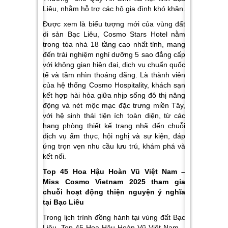
Liêu, nhằm hỗ trợ các hộ gia đình khó khăn.
Được xem là biểu tượng mới của vùng đất
di sản Bạc Liêu, Cosmo Stars Hotel nằm
trong tòa nhà 18 tầng cao nhất tỉnh, mang
đến trải nghiệm nghỉ dưỡng 5 sao đẳng cấp
với không gian hiện đại, dịch vụ chuẩn quốc
tế và tầm nhìn thoáng đãng. Là thành viên
của hệ thống Cosmo Hospitality, khách sạn
kết hợp hài hòa giữa nhịp sống đô thị năng
động và nét mộc mạc đặc trưng miền Tây,
với hệ sinh thái tiện ích toàn diện, từ các
hạng phòng thiết kế trang nhã đến chuỗi
dịch vụ ẩm thực, hội nghị và sự kiện, đáp
ứng trọn vẹn nhu cầu lưu trú, khám phá và
kết nối.
Top 45 Hoa Hậu Hoàn Vũ Việt Nam –
Miss Cosmo Vietnam 2025 tham gia
chuỗi hoạt động thiện nguyện ý nghĩa
tại Bạc Liêu
Trong lịch trình đồng hành tại vùng đất Bạc
Liêu, Top 45 Hoa Hậu Hoàn Vũ Việt Nam –