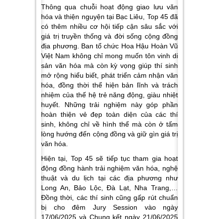
Thông qua chuỗi hoạt động giao lưu văn
hóa và thiện nguyện tại Bạc Liêu, Top 45 đã
có thêm nhiều cơ hội tiếp cận sâu sắc với
giá trị truyền thống và đời sống cộng đồng
địa phương. Ban tổ chức Hoa Hậu Hoàn Vũ
Việt Nam không chỉ mong muốn tôn vinh di
sản văn hóa mà còn kỳ vọng giúp thí sinh
mở rộng hiểu biết, phát triển cảm nhận văn
hóa, đồng thời thể hiện bản lĩnh và trách
nhiệm của thế hệ trẻ năng động, giàu nhiệt
huyết. Những trải nghiệm này góp phần
hoàn thiện vẻ đẹp toàn diện của các thí
sinh, không chỉ về hình thể mà còn ở tấm
lòng hướng đến cộng đồng và giữ gìn giá trị
văn hóa.
Hiện tại, Top 45 sẽ tiếp tục tham gia hoạt
động đồng hành trải nghiệm văn hóa, nghệ
thuật và du lịch tại các địa phương như
Long An, Bảo Lộc, Đà Lạt, Nha Trang,…
Đồng thời, các thí sinh cũng gấp rút chuẩn
bị cho đêm Jury Session vào ngày
17/06/2025 và Chung kết ngày 21/06/2025