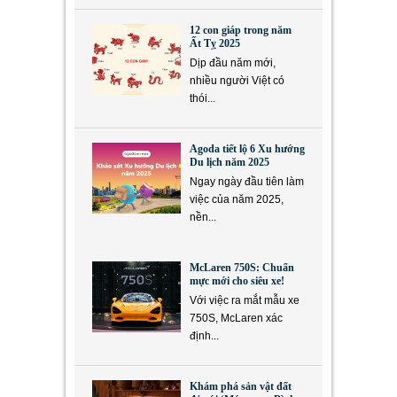
12 con giáp trong năm
Ất Tỵ 2025
Dịp đầu năm mới,
nhiều người Việt có
thói...
Agoda tiết lộ 6 Xu hướng
Du lịch năm 2025
Ngay ngày đầu tiên làm
việc của năm 2025,
nền...
McLaren 750S: Chuẩn
mực mới cho siêu xe!
Với việc ra mắt mẫu xe
750S, McLaren xác
định...
Khám phá sản vật đất