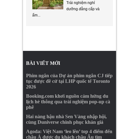
Trải nghiệm nghỉ
dưỡng đẳng cấp và
ẩm...
BÀI VIẾT MỚI
Phim ngắn của Dự án phim ngắn CJ tiếp
tục được đề cử tại LHP quốc tế Toronto
2026
Booking.com khơi nguồn cảm hứng du
lịch hè thông qua trải nghiệm pop-up cà
phê
Hai nàng hậu nhà Sen Vàng nhập hội,
cùng Duniverse chinh phục khán giả
Agoda: Việt Nam ‘leo lên’ top 4 điểm đến
châu Á được du khách châu Âu tìm