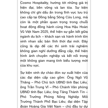
Cosmo Hospitality, hướng tới những giá trị
hiện đại, bền vững và lan tỏa. Sự kiện
không chỉ ghi dấu ấn trong lĩnh vực lưu trú
cao cấp tại Đồng bằng Sông Cửu Long, mà
còn là một phần quan trọng trong chuỗi
hoạt động đồng hành cùng Hoa Hậu Hoàn
Vũ Việt Nam 2025, thể hiện sự gắn kết giữa
ngành du lịch – khách sạn và hành trình tôn
vinh nhan sắc bản lĩnh thời đại mới. Đây
cũng là dịp để các thí sinh trải nghiệm
không gian nghỉ dưỡng đẳng cấp, thể hiện
hình ảnh chuyên nghiệp và kết nối trong
một không gian mang tính biểu tượng mới
của khu vực.
Sự kiện vinh dự chào đón sự xuất hiện của
các đại diện cấp cao gồm: Ông Ngô Vũ
Thăng – Phó Chủ tịch UBND tỉnh Bạc Liêu;
ông Trần Trung Vĩ – Phó Chánh Văn phòng
UBND tỉnh Bạc Liêu; ông Tăng Thành Tín –
Phó Trưởng Phòng Nông Nghiệp Môi
Trường Thành Phố Bạc Liêu; đại diện Tập
đoàn Hoàng Gia Việt Nam – chủ đầu tư dự