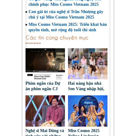
chinh phục Miss Cosmo Vietnam 2025
Con gái út của nghệ sĩ Trần Nhượng gây
chú ý tại Miss Cosmo Vietnam 2025
Miss Cosmo Vietnam 2025: Triển khai bản
quyền tỉnh, mở rộng độ tuổi thí sinh
Các tin cùng chuyên mục
Phim ngắn của Dự
Hai nàng hậu nhà
án phim ngắn CJ
Sen Vàng nhập hội,
tiếp tục được đề cử
cùng Duniverse
tại LHP quốc tế
chinh phục khán giả
Toronto 2026
Nghệ sĩ Mai Dũng và
Miss Cosmo 2025