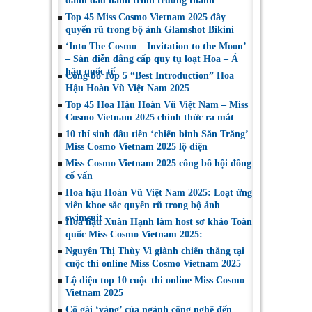
đánh dấu hành trình trưởng thành
Top 45 Miss Cosmo Vietnam 2025 đầy
quyến rũ trong bộ ảnh Glamshot Bikini
‘Into The Cosmo – Invitation to the Moon’
– Sàn diễn đẳng cấp quy tụ loạt Hoa – Á
hậu quốc tế
Công bố Top 5 “Best Introduction” Hoa
Hậu Hoàn Vũ Việt Nam 2025
Top 45 Hoa Hậu Hoàn Vũ Việt Nam – Miss
Cosmo Vietnam 2025 chính thức ra mắt
10 thí sinh đầu tiên ‘chiến binh Săn Trăng’
Miss Cosmo Vietnam 2025 lộ diện
Miss Cosmo Vietnam 2025 công bố hội đồng
cố vấn
Hoa hậu Hoàn Vũ Việt Nam 2025: Loạt ứng
viên khoe sắc quyến rũ trong bộ ảnh
swimsuit
Hoa hậu Xuân Hạnh làm host sơ khảo Toàn
quốc Miss Cosmo Vietnam 2025:
Nguyễn Thị Thùy Vi giành chiến thắng tại
cuộc thi online Miss Cosmo Vietnam 2025
Lộ diện top 10 cuộc thi online Miss Cosmo
Vietnam 2025
Cô gái ‘vàng’ của ngành công nghệ đến