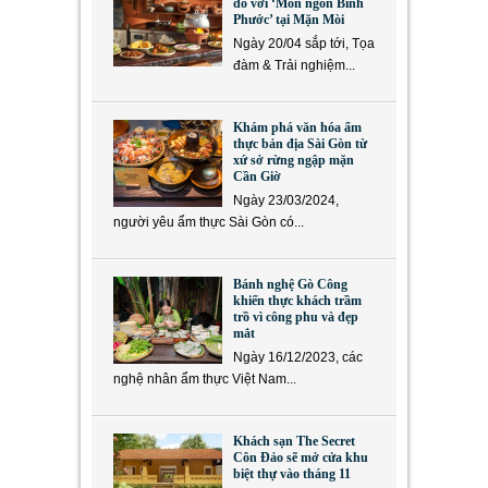
đỏ với ‘Món ngon Bình
Phước’ tại Mặn Mòi
Ngày 20/04 sắp tới, Tọa
đàm & Trải nghiệm...
Khám phá văn hóa ẩm
thực bản địa Sài Gòn từ
xứ sở rừng ngập mặn
Cần Giờ
Ngày 23/03/2024,
người yêu ẩm thực Sài Gòn có...
Bánh nghệ Gò Công
khiến thực khách trầm
trồ vì công phu và đẹp
mắt
Ngày 16/12/2023, các
nghệ nhân ẩm thực Việt Nam...
Khách sạn The Secret
Côn Đảo sẽ mở cửa khu
biệt thự vào tháng 11