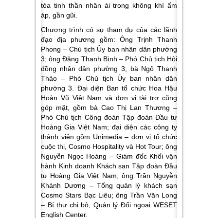
tỏa tinh thần nhân ái trong không khí ấm
áp, gần gũi.
Chương trình có sự tham dự của các lãnh
đạo địa phương gồm: Ông Trịnh Thanh
Phong – Chủ tịch Ủy ban nhân dân phường
3; ông Đặng Thanh Bình – Phó Chủ tịch Hội
đồng nhân dân phường 3; bà Ngô Thanh
Thảo – Phó Chủ tịch Ủy ban nhân dân
phường 3. Đại diện Ban tổ chức Hoa Hậu
Hoàn Vũ Việt Nam và đơn vị tài trợ cũng
góp mặt, gồm bà Cao Thị Lan Thương –
Phó Chủ tịch Công đoàn Tập đoàn Đầu tư
Hoàng Gia Việt Nam; đại diện các công ty
thành viên gồm Unimedia – đơn vị tổ chức
cuộc thi, Cosmo Hospitality và Hot Tour; ông
Nguyễn Ngọc Hoàng – Giám đốc Khối vận
hành Kinh doanh Khách sạn Tập đoàn Đầu
tư Hoàng Gia Việt Nam; ông Trần Nguyễn
Khánh Dương – Tổng quản lý khách sạn
Cosmo Stars Bạc Liêu; ông Trần Văn Long
– Bí thư chi bộ, Quản lý Đối ngoại WESET
English Center.