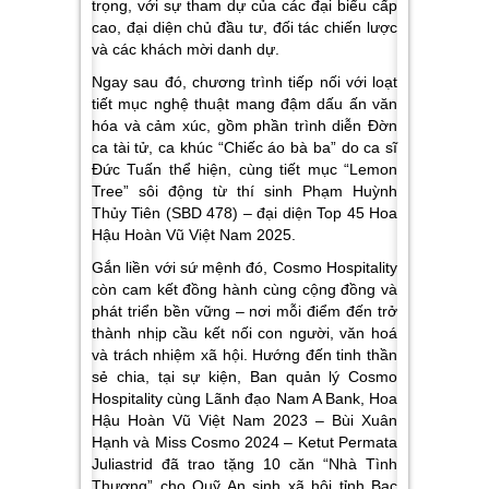
trọng, với sự tham dự của các đại biểu cấp
cao, đại diện chủ đầu tư, đối tác chiến lược
và các khách mời danh dự.
Ngay sau đó, chương trình tiếp nối với loạt
tiết mục nghệ thuật mang đậm dấu ấn văn
hóa và cảm xúc, gồm phần trình diễn Đờn
ca tài tử, ca khúc “Chiếc áo bà ba” do ca sĩ
Đức Tuấn thể hiện, cùng tiết mục “Lemon
Tree” sôi động từ thí sinh Phạm Huỳnh
Thủy Tiên (SBD 478) – đại diện Top 45 Hoa
Hậu Hoàn Vũ Việt Nam 2025.
Gắn liền với sứ mệnh đó, Cosmo Hospitality
còn cam kết đồng hành cùng cộng đồng và
phát triển bền vững – nơi mỗi điểm đến trở
thành nhịp cầu kết nối con người, văn hoá
và trách nhiệm xã hội. Hướng đến tinh thần
sẻ chia, tại sự kiện, Ban quản lý Cosmo
Hospitality cùng Lãnh đạo Nam A Bank, Hoa
Hậu Hoàn Vũ Việt Nam 2023 – Bùi Xuân
Hạnh và Miss Cosmo 2024 – Ketut Permata
Juliastrid đã trao tặng 10 căn “Nhà Tình
Thương” cho Quỹ An sinh xã hội tỉnh Bạc