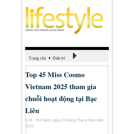
Giải trí
Trang chủ
Top 45 Miss Cosmo
Xem - Nghe - Đọc
Vietnam 2025 tham gia
chuỗi hoạt động tại Bạc
Liêu
5:36 - Thứ Năm, ngày 29 tháng Tháng Năm năm
2025