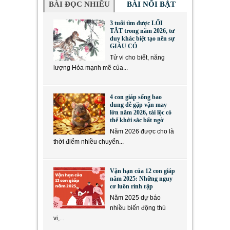
BÀI ĐỌC NHIỀU
BÀI NỔI BẬT
3 tuổi tìm được LỐI
TẮT trong năm 2026, tư
duy khác biệt tạo nên sự
GIÀU CÓ
Tử vi cho biết, năng
lượng Hỏa mạnh mẽ của...
4 con giáp sống bao
dung dễ gặp vận may
lớn năm 2026, tài lộc có
thể khởi sắc bất ngờ
Năm 2026 được cho là
thời điểm nhiều chuyển...
Vận hạn của 12 con giáp
năm 2025: Những nguy
cơ luôn rình rập
Năm 2025 dự báo
nhiều biến động thú
vị,...