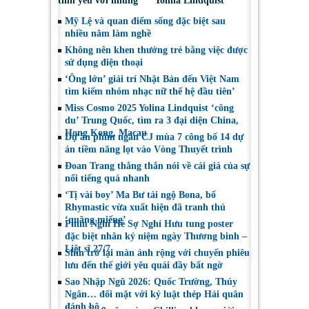
tình yêu với những
Yolina Lindquist
“vai ác dễ thương”
‘công du’ Nepal, tìm
Mỹ Lệ và quan điểm sống đặc biệt sau
đại diện mới tranh
nhiều năm làm nghề
tài Miss Cosmo 2026
Không nên khen thưởng trẻ bằng việc được
sử dụng điện thoại
‘Ông lớn’ giải trí Nhật Bản đến Việt Nam
tìm kiếm nhóm nhạc nữ thế hệ đầu tiên’
Miss Cosmo 2025 Yolina Lindquist ‘công
du’ Trung Quốc, tìm ra 3 đại diện China,
Hong Kong, Macau
Dự án phim ngắn CJ mùa 7 công bố 14 dự
án tiềm năng lọt vào Vòng Thuyết trình
Đoan Trang thẳng thắn nói về cái giá của sự
nổi tiếng quá nhanh
‘Tị vài boy’ Ma Bư tái ngộ Bona, bố
Rhymastic vừa xuất hiện đã tranh thủ
‘quăng miếng’
Phim Nghỉ Hè Sợ Nghỉ Hưu tung poster
đặc biệt nhân kỷ niệm ngày Thương binh –
Liệt sĩ 27/7
Shin trở lại màn ảnh rộng với chuyến phiêu
lưu đến thế giới yêu quái đầy bất ngờ
Sao Nhập Ngũ 2026: Quốc Trường, Thúy
Ngân… đối mặt với kỷ luật thép Hải quân
đánh bộ