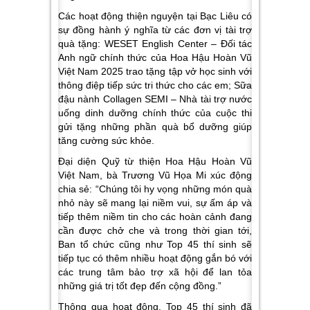
Các hoạt động thiện nguyện tại Bạc Liêu có
sự đồng hành ý nghĩa từ các đơn vị tài trợ
quà tặng: WESET English Center – Đối tác
Anh ngữ chính thức của Hoa Hậu Hoàn Vũ
Việt Nam 2025 trao tặng tập vở học sinh với
thông điệp tiếp sức tri thức cho các em; Sữa
đậu nành Collagen SEMI – Nhà tài trợ nước
uống dinh dưỡng chính thức của cuộc thi
gửi tặng những phần quà bổ dưỡng giúp
tăng cường sức khỏe.
Đại diện Quỹ từ thiện Hoa Hậu Hoàn Vũ
Việt Nam, bà Trương Vũ Họa Mi xúc động
chia sẻ:
“Chúng tôi hy vọng những món quà
nhỏ này sẽ mang lại niềm vui, sự ấm áp và
tiếp thêm niềm tin cho các hoàn cảnh đang
cần được chở che và trong thời gian tới,
Ban tổ chức cũng như Top 45 thí sinh sẽ
tiếp tục có thêm nhiều hoạt động gắn bó với
các trung tâm bảo trợ xã hội để lan tỏa
những giá trị tốt đẹp đến cộng đồng.”
Thông qua hoạt động, Top 45 thí sinh đã