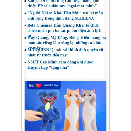
Sau gần 9 năm cùng Chillies, khang giới
thiệu EP solo đầu tay “ngoi mot minh”
“Người Nhện: Khởi Đầu Mới” trở lại màn
ảnh rộng trong định dạng SCREENX
Beta Cinemas Trần Quang Khải tổ chức
chiếu miễn phí ba tác phẩm điện ảnh lịch
sử
Huy Quang, Mỹ Đăng, Đông Triều mang ba
màu sắc riêng làm sống lại những ca khúc
kỷ niệm
MAIQUINN lột xác với hình ảnh quyến rũ
nhất từ trước đến nay
NSƯT Cao Minh cảm động khi được
Huỳnh Lập “tặng nhà”