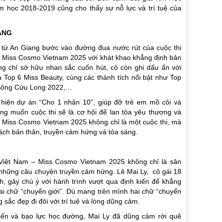
m học 2018-2019 cũng cho thấy sự nỗ lực và trí tuệ của
ANG
 từ An Giang bước vào đường đua nước rút của cuộc thi
 Miss Cosmo Vietnam 2025 với khát khao khẳng định bản
hông chỉ sở hữu nhan sắc cuốn hút, cô còn ghi dấu ấn với
 Top 6 Miss Beauty, cùng các thành tích nổi bật như Top
 Sông Cửu Long 2022,…
c hiện dự án “Cho 1 nhận 10”, giúp đỡ trẻ em mồ côi và
g muốn cuộc thi sẽ là cơ hội để lan tỏa yêu thương và
 Miss Cosmo Vietnam 2025 không chỉ là một cuộc thi, mà
hách bản thân, truyền cảm hứng và tỏa sáng.
Việt Nam – Miss Cosmo Vietnam 2025 không chỉ là sân
h những câu chuyện truyền cảm hứng. Lê Mai Ly, cô gái 18
, gây chú ý với hành trình vượt qua định kiến để khẳng
ai chữ “chuyển giới”. Dù mang trên mình hai chữ “chuyển
 sắc đẹp đi đôi với trí tuệ và lòng dũng cảm.
kiến và bạo lực học đường, Mai Ly đã dũng cảm rời quê