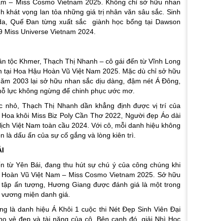
Nam – Miss Cosmo Vietnam 2025. Không chỉ sở hữu nhan
h khát vọng lan tỏa những giá trị nhân văn sâu sắc. Sinh
ada, Quế Đan từng xuất sắc giành học bổng tại Dawson
29 Miss Universe Vietnam 2024.
n tộc Khmer, Thạch Thị Nhanh – cô gái đến từ Vĩnh Long
n tại Hoa Hậu Hoàn Vũ Việt Nam 2025. Mặc dù chỉ sở hữu
năm 2003 lại sở hữu nhan sắc dịu dàng, đậm nét Á Đông,
 nỗ lực không ngừng để chinh phục ước mơ.
c nhỏ, Thạch Thị Nhanh dần khẳng định được vị trí của
ý: Hoa khôi Miss Biz Poly Cần Thơ 2022, Người đẹp Áo dài
lịch Việt Nam toàn cầu 2024. Với cô, mỗi danh hiệu không
 là dấu ấn của sự cố gắng và lòng kiên trì.
I
n từ Yên Bái, đang thu hút sự chú ý của công chúng khi
ậu Hoàn Vũ Việt Nam – Miss Cosmo Vietnam 2025. Sở hữu
c tập ấn tượng, Hương Giang được đánh giá là một trong
 vương miện danh giá.
g là danh hiệu Á Khôi 1 cuộc thi Nét Đẹp Sinh Viên Đại
 vẻ đẹp và tài năng của cô. Bên cạnh đó, giải Nhì Học