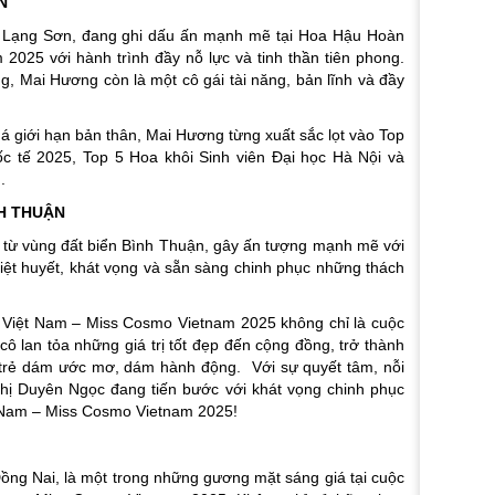
N
ừ Lạng Sơn, đang ghi dấu ấn mạnh mẽ tại Hoa Hậu Hoàn
025 với hành trình đầy nỗ lực và tinh thần tiên phong.
, Mai Hương còn là một cô gái tài năng, bản lĩnh và đầy
 giới hạn bản thân, Mai Hương từng xuất sắc lọt vào Top
 tế 2025, Top 5 Hoa khôi Sinh viên Đại học Hà Nội và
.
H THUẬN
 từ vùng đất biển Bình Thuận, gây ấn tượng mạnh mẽ với
iệt huyết, khát vọng và sẵn sàng chinh phục những thách
Việt Nam – Miss Cosmo Vietnam 2025 không chỉ là cuộc
cô lan tỏa những giá trị tốt đẹp đến cộng đồng, trở thành
rẻ dám ước mơ, dám hành động. Với sự quyết tâm, nỗi
Thị Duyên Ngọc đang tiến bước với khát vọng chinh phục
Nam – Miss Cosmo Vietnam 2025!
Đồng Nai, là một trong những gương mặt sáng giá tại cuộc