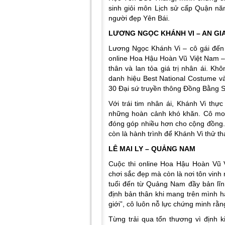
sinh giỏi môn Lịch sử cấp Quận nă
người đẹp Yên Bái.
LƯƠNG NGỌC KHÁNH VI – AN GI
Lương Ngọc Khánh Vi – cô gái đến
online Hoa Hậu Hoàn Vũ Việt Nam –
thân và lan tỏa giá trị nhân ái. K
danh hiệu Best National Costume và
30 Đại sứ truyền thông Đồng Bằng
Với trái tim nhân ái, Khánh Vi thự
những hoàn cảnh khó khăn. Cô mon
đóng góp nhiều hơn cho cộng đồng.
còn là hành trình để Khánh Vi thử t
LÊ MAI LY – QUẢNG NAM
Cuộc thi online Hoa Hậu Hoàn Vũ 
chơi sắc đẹp mà còn là nơi tôn vin
tuổi đến từ Quảng Nam đầy bản lĩnh
định bản thân khi mang trên mình h
giới”, cô luôn nỗ lực chứng minh rằng
Từng trải qua tổn thương vì định 