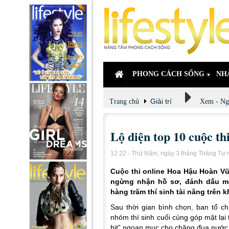
PHONG CÁCH SỐNG
NH
Giải trí
Trang chủ
Xem - Ng
Lộ diện top 10 cuộc t
12:22 - Thứ Năm, ngày 3 tháng Tháng Tư
Cuộc thi online Hoa Hậu Hoàn Vũ
ngừng nhận hồ sơ, đánh dấu mộ
hàng trăm thí sinh tài năng trên 
Sau thời gian bình chọn, ban tổ c
nhóm thí sinh cuối cùng góp mặt lại
hit” ngoạn mục cho chặng đua nước 