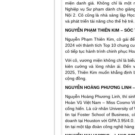
miện danh giá. Không chỉ là một 
Nghiệp vụ Sư phạm dành cho giảng
Nội 2. Cô cũng là nhà sáng lập Học
và phát triển tài năng cho thế hệ trẻ.
NGUYỄN PHẠM THIÊN KIM – SÓC
Nguyễn Phạm Thiên Kim, cô gái đến
2024 với thành tích Top 10 chung cu
cô tiếp tục hành trình chinh phục 
Với cô, vương miện không chỉ là biể
kiên cường và lòng nhân ái. Đến
2025, Thiên Kim muốn khẳng định bản
cộng đồng.
NGUYỄN HOÀNG PHƯƠNG LINH – 
Nguyễn Hoàng Phương Linh, thí sinh
Hoàn Vũ Việt Nam – Miss Cosmo Vie
cống hiến. Là cử nhân University o
tin tại Foster School of Business,
doanh tại Houston với GPA 3.95/4.0.
tin tại một tập đoàn công nghệ hàng 