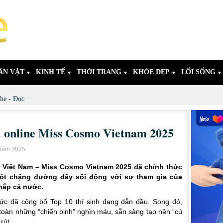
ÂN VẬT
KINH TẾ
THỜI TRANG
KHỎE ĐẸP
LỐI SỐNG
he - Đọc
hi online Miss Cosmo Vietnam 2025
 năm 2025
 Việt Nam – Miss Cosmo Vietnam 2025 đã chính thức
t chặng đường đầy sôi động với sự tham gia của
khắp cả nước.
hức đã công bố Top 10 thí sinh đang dẫn đầu. Song đó,
 toàn những “chiến binh” nghìn máu, sẵn sàng tạo nên “cú
rút.