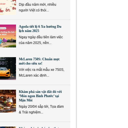
Dịp đầu năm mới, nhiều
người Việt có thói...
Agoda tiết lộ 6 Xu hướng Du
lịch năm 2025
Ngay ngày đầu tiên làm việc
của năm 2025, nền...
McLaren 750S: Chuẩn mực
mới cho siêu xe!
Với việc ra mắt mẫu xe 750S,
McLaren xác định...
Khám phá sản vật đất đỏ với
‘Món ngon Bình Phước’ tại
Mặn Mòi
Ngày 20/04 sắp tới, Tọa đàm
& Trải nghiệm...