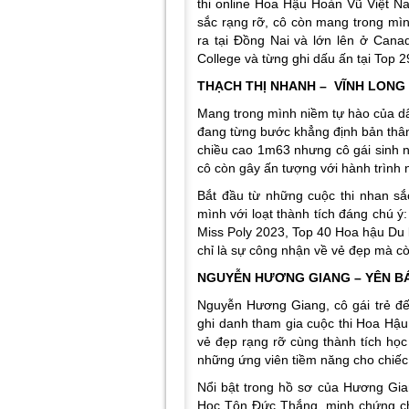
thi online Hoa Hậu Hoàn Vũ Việt 
sắc rạng rỡ, cô còn mang trong mìn
ra tại Đồng Nai và lớn lên ở Can
College và từng ghi dấu ấn tại Top 
THẠCH THỊ NHANH – VĨNH LONG
Mang trong mình niềm tự hào của dâ
đang từng bước khẳng định bản thâ
chiều cao 1m63 nhưng cô gái sinh 
cô còn gây ấn tượng với hành trình
Bắt đầu từ những cuộc thi nhan sắ
mình với loạt thành tích đáng chú 
Miss Poly 2023, Top 40 Hoa hậu Du 
chỉ là sự công nhận về vẻ đẹp mà còn
NGUYỄN HƯƠNG GIANG – YÊN BÁ
Nguyễn Hương Giang, cô gái trẻ đế
ghi danh tham gia cuộc thi Hoa H
vẻ đẹp rạng rỡ cùng thành tích họ
những ứng viên tiềm năng cho chiếc
Nổi bật trong hồ sơ của Hương Gian
Học Tôn Đức Thắng, minh chứng cho