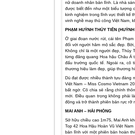
nữ doanh nhân bản lĩnh. Là nhà sáng
được biết đến như một biểu tượng c
kinh nghiệm trong lĩnh vực thiết kế 
vinh nghề may thủ công Việt Nam, kh
PHẠM HUỲNH THỦY TIÊN (HUỲNH T
Ở giai đoạn nước rút, cái tên Phạm
đối với người hâm mộ sắc đẹp. Bởi, 
Không chỉ là một người đẹp, Thủy T
từng đăng quang Hoa hậu Châu Á tại
đấu trường quốc tế. Ngoài ra, cô t
thương hiệu làm đẹp, giúp thương h
Dù đạt được nhiều thành tựu đáng
Việt Nam – Miss Cosmo Vietnam 202
bất ngờ. Cô chia sẻ rằng chính thôn
mới. Điều quan trọng không phải 
động và trở thành phiên bản rực rỡ
MAI ANH – HẢI PHÒNG
Sở hữu chiều cao 1m75, Mai Anh khô
Top 42 Hoa Hậu Hoàn Vũ Việt Nam 2
bản lĩnh với một phiên bản hoàn th