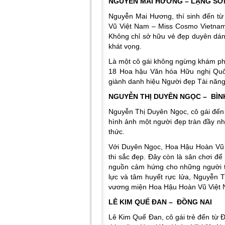
NGUYỄN MAI HƯƠNG – LẠNG SƠ
Nguyễn Mai Hương, thí sinh đến t
Vũ Việt Nam – Miss Cosmo Vietnam 2
Không chỉ sở hữu vẻ đẹp duyên dáng
khát vọng.
Là một cô gái không ngừng khám phá
18 Hoa hậu Văn hóa Hữu nghị Quốc
giành danh hiệu Người đẹp Tài năng
NGUYỄN THỊ DUYÊN NGỌC – BÌN
Nguyễn Thị Duyên Ngọc, cô gái đến
hình ảnh một người đẹp tràn đầy nh
thức.
Với Duyên Ngọc, Hoa Hậu Hoàn Vũ 
thi sắc đẹp. Đây còn là sân chơi để 
nguồn cảm hứng cho những người t
lực và tâm huyết rực lửa, Nguyễn 
vương miện Hoa Hậu Hoàn Vũ Việt 
LÊ KIM QUẾ ĐAN – ĐỒNG NAI
Lê Kim Quế Đan, cô gái trẻ đến từ 