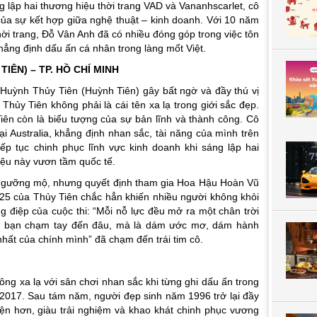
 lập hai thương hiệu thời trang VAD và Vananhscarlet, cô
ủa sự kết hợp giữa nghệ thuật – kinh doanh. Với 10 năm
thời trang, Đỗ Vân Anh đã có nhiều đóng góp trong việc tôn
ẳng định dấu ấn cá nhân trong làng mốt Việt.
IÊN) – TP. HỒ CHÍ MINH
 Huỳnh Thủy Tiên (Huỳnh Tiên) gây bất ngờ và đầy thú vị
Thủy Tiên không phải là cái tên xa lạ trong giới sắc đẹp.
iên còn là biểu tượng của sự bản lĩnh và thành công. Cô
 Australia, khẳng định nhan sắc, tài năng của mình trên
iếp tục chinh phục lĩnh vực kinh doanh khi sáng lập hai
iệu này vươn tầm quốc tế.
 ngưỡng mộ, nhưng quyết định tham gia Hoa Hậu Hoàn Vũ
5 của Thủy Tiên chắc hẳn khiến nhiều người không khỏi
g điệp của cuộc thi:
“Mỗi nỗ lực đều mở ra một chân trời
là bạn chạm tay đến đâu, mà là dám ước mơ, dám hành
 nhất của chính mình”
đã chạm đến trái tim cô.
ng xa lạ với sân chơi nhan sắc khi từng ghi dấu ấn trong
017. Sau tám năm, người đẹp sinh năm 1996 trở lại đầy
iện hơn, giàu trải nghiệm và khao khát chinh phục vương