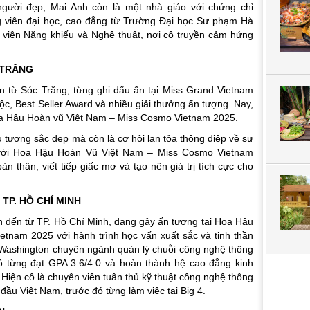
người đẹp, Mai Anh còn là một nhà giáo với chứng chỉ
 viên đại học, cao đẳng từ Trường Đại học Sư phạm Hà
 viện Năng khiếu và Nghệ thuật, nơi cô truyền cảm hứng
 TRĂNG
 từ Sóc Trăng, từng ghi dấu ấn tại Miss Grand Vietnam
ộc, Best Seller Award và nhiều giải thưởng ấn tượng. Nay,
Hoa Hậu Hoàn vũ Việt Nam – Miss Cosmo Vietnam 2025.
u tượng sắc đẹp mà còn là cơ hội lan tỏa thông điệp về sự
 với Hoa Hậu Hoàn Vũ Việt Nam – Miss Cosmo Vietnam
 thân, viết tiếp giấc mơ và tạo nên giá trị tích cực cho
TP. HỒ CHÍ MINH
 đến từ TP. Hồ Chí Minh, đang gây ấn tượng tại Hoa Hậu
tnam 2025 với hành trình học vấn xuất sắc và tinh thần
f Washington chuyên ngành quản lý chuỗi công nghệ thông
 cô từng đạt GPA 3.6/4.0 và hoàn thành hệ cao đẳng kinh
 Hiện cô là chuyên viên tuân thủ kỹ thuật công nghệ thông
đầu Việt Nam, trước đó từng làm việc tại Big 4.