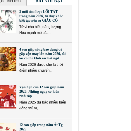
ỌC NHIỀU
BÀI NỔI BẬT
3 tuổi tìm được LỐI TẮT
trong năm 2026, tư duy khác
biệt tạo nên sự GIÀU CÓ
Tử vi cho biết, năng lượng
Hỏa mạnh mẽ của...
4 con giáp sống bao dung dễ
gặp vận may lớn năm 2026, tài
lộc có thể khởi sắc bất ngờ
Năm 2026 được cho là thời
điểm nhiều chuyển...
Vận hạn của 12 con giáp năm
2025: Những nguy cơ luôn
rình rập
Năm 2025 dự báo nhiều biến
động thú vị,...
12 con giáp trong năm Ất Tỵ
2025