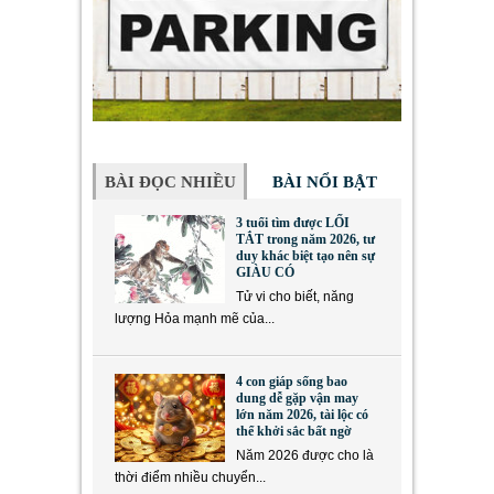
BÀI ĐỌC NHIỀU
BÀI NỔI BẬT
3 tuổi tìm được LỐI
TẮT trong năm 2026, tư
duy khác biệt tạo nên sự
GIÀU CÓ
Tử vi cho biết, năng
lượng Hỏa mạnh mẽ của...
4 con giáp sống bao
dung dễ gặp vận may
lớn năm 2026, tài lộc có
thể khởi sắc bất ngờ
Năm 2026 được cho là
thời điểm nhiều chuyển...