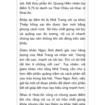
xét. Kết thúc phần thi, Quang Hiền nhận hai
điểm 9,75 từ danh ca Thái Châu và nhạc sĩ
Hoài An.
Khép lại đêm thi là Nhã Trang với ca khúc
Thiệp hồng sai tên
được làm mới bằng
phong cách rock. Sở hữu chất giọng nội lực
và quãng cao ấn tượng, nữ ca sĩ nhanh
chóng tạo nên không khí sôi động trên sân
khấu.
Giám khảo Ngọc Ánh đánh giá cao năng
lượng của Nhã Trang và nhận xét
: “Giọng
em rất cao, mạnh và nội lực. Em có lợi thế
rất lớn ở những nốt cao”.
Tuy nhiên, nữ
giám khảo cho rằng Nhã Trang cần chú ý
hơn đến phần quãng trầm và cách phân bổ
cao trào trong bài hát. Theo Ngọc Ánh, việc
giữ lại một số đoạn phiêu để dành cho phần
kết sẽ giúp tiết mục tạo hiệu ứng mạnh hơn.
Nhạc sĩ Hoài An cũng có chung quan điểm
khi cho rằng nữ ca sĩ sở hữu chất giọng
khỏe nhưng cần tạo thêm sự khác biệt giữa