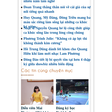
nhiều năm làm nghề
Đoan Trang thẳng thắn nói về cái giá của sự
nổi tiếng quá nhanh
Huy Quang, Mỹ Đăng, Đông Triều mang ba
màu sắc riêng làm sống lại những ca khúc
kỷ niệm
Nhạc sĩ Nguyễn Quang hé lộ công thức giúp
ca khúc sống lâu trong lòng công chúng
Phương Trinh Jolie: “Không có áp lực thì
không thành kim cương”
Hồ Trung Dũng dành lời khen cho Quang
Hiền khi làm mới nhạc Lam Phương
Đông Đào tiết lộ bí quyết tồn tại hơn 4 thập
kỷ giữa showbiz nhiều biến động
Các tin cùng chuyên mục
Diễn viên Mai
Đăng ký học