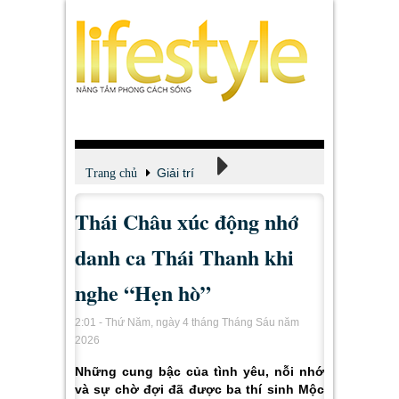
Giải trí
Trang chủ
Thái Châu xúc động nhớ
Xem - Nghe - Đọc
danh ca Thái Thanh khi
nghe “Hẹn hò”
2:01 - Thứ Năm, ngày 4 tháng Tháng Sáu năm
2026
Những cung bậc của tình yêu, nỗi nhớ
và sự chờ đợi đã được ba thí sinh Mộc