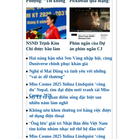
Phượng: “Tôi không
Pickleball qua mạng:
bao giờ hối hận về
Nguy cơ bị chiếm
những gì mình đã
đoạt tài sản
chọn”
NSND Trịnh Kim
Phim ngắn của Dự
Chi được bầu làm
án phim ngắn CJ
Phó Chủ tịch Hội
tiếp tục được đề cử
Hai nàng hậu nhà Sen Vàng nhập hội, cùng
Nghệ sĩ Sân khấu
tại LHP quốc tế
Duniverse chinh phục khán giả
Việt Nam
Toronto 2026
Nghệ sĩ Mai Dũng và tình yêu với những
“vai ác dễ thương”
Miss Cosmo 2025 Yolina Lindquist ‘công
du’ Nepal, tìm đại diện mới tranh tài Miss
Cosmo 2026
Mỹ Lệ và quan điểm sống đặc biệt sau
nhiều năm làm nghề
Không nên khen thưởng trẻ bằng việc được
sử dụng điện thoại
‘Ông lớn’ giải trí Nhật Bản đến Việt Nam
tìm kiếm nhóm nhạc nữ thế hệ đầu tiên’
Miss Cosmo 2025 Yolina Lindquist ‘công