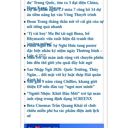
du’ Trung Quốc, tìm ra 3 đại diện China,
Hong Kong, Macau
Dự án phim ngắn CJ mùa 7 công bố 14 dự
án tiềm năng lọt vào Vòng Thuyết trình
Đoan Trang thẳng thắn nói về cái giá của sự
nổi tiếng quá nhanh
‘Tị vài boy’ Ma Bư tái ngộ Bona, bố
Rhymastic vừa xuất hiện đã tranh thủ
‘quăng miếng’
Phim Nghỉ Hè Sợ Nghỉ Hưu tung poster
đặc biệt nhân kỷ niệm ngày Thương binh –
Liệt sĩ 27/7
Shin trở lại màn ảnh rộng với chuyến phiêu
lưu đến thế giới yêu quái đầy bất ngờ
Sao Nhập Ngũ 2026: Quốc Trường, Thúy
Ngân… đối mặt với kỷ luật thép Hải quân
đánh bộ
Sau gần 9 năm cùng Chillies, khang giới
thiệu EP solo đầu tay “ngoi mot minh”
“Người Nhện: Khởi Đầu Mới” trở lại màn
ảnh rộng trong định dạng SCREENX
Beta Cinemas Trần Quang Khải tổ chức
chiếu miễn phí ba tác phẩm điện ảnh lịch
sử