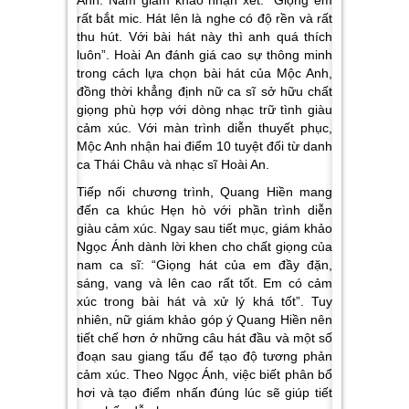
Anh. Nam giám khảo nhận xét:
“Giọng em
rất bắt mic. Hát lên là nghe có độ rền và rất
thu hút. Với bài hát này thì anh quá thích
luôn”.
Hoài An đánh giá cao sự thông minh
trong cách lựa chọn bài hát của Mộc Anh,
đồng thời khẳng định nữ ca sĩ sở hữu chất
giọng phù hợp với dòng nhạc trữ tình giàu
cảm xúc. Với màn trình diễn thuyết phục,
Mộc Anh nhận hai điểm 10 tuyệt đối từ danh
ca Thái Châu và nhạc sĩ Hoài An.
Tiếp nối chương trình, Quang Hiền mang
đến ca khúc
Hẹn hò
với phần trình diễn
giàu cảm xúc. Ngay sau tiết mục, giám khảo
Ngọc Ánh dành lời khen cho chất giọng của
nam ca sĩ:
“Giọng hát của em đầy đặn,
sáng, vang và lên cao rất tốt. Em có cảm
xúc trong bài hát và xử lý khá tốt”.
Tuy
nhiên, nữ giám khảo góp ý Quang Hiền nên
tiết chế hơn ở những câu hát đầu và một số
đoạn sau giang tấu để tạo độ tương phản
cảm xúc. Theo Ngọc Ánh, việc biết phân bổ
hơi và tạo điểm nhấn đúng lúc sẽ giúp tiết