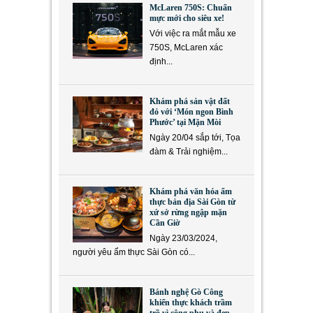
McLaren 750S: Chuẩn
mực mới cho siêu xe!
Với việc ra mắt mẫu xe
750S, McLaren xác
định...
Khám phá sản vật đất
đỏ với ‘Món ngon Bình
Phước’ tại Mặn Mòi
Ngày 20/04 sắp tới, Tọa
đàm & Trải nghiệm...
Khám phá văn hóa ẩm
thực bản địa Sài Gòn từ
xứ sở rừng ngập mặn
Cần Giờ
Ngày 23/03/2024,
người yêu ẩm thực Sài Gòn có...
Bánh nghệ Gò Công
khiến thực khách trầm