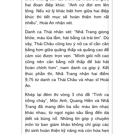
hai đoạn điệp khúc.
“Anh cứ đợi em lên
tông. Nếu xử lý khác biệt hơn giữa hai điệp
khúc thì tiết mục sẽ hoàn thiện hơn rất
nhiều”
, Hoài An nhận xét.
Danh ca Thái nhận xét:
“Nhã Trang giọng
khỏe, máu lửa lắm, hát bằng cả trái tim”.
Dù
vậy, Thái Châu cũng lưu ý nữ ca sĩ cần cân
bằng hơn giữa quãng thấp và quãng cao để
cảm xúc được trọn vẹn.
“Mình giỏi nốt cao
cũng nên cân bằng nốt thấp để bài hát
hoàn chỉnh hơn”,
nam danh ca góp ý. Kết
thúc phần thi, Nhã Trang nhận hai điểm
9,75 từ danh ca Thái Châu và nhạc sĩ Hoài
An.
Khép lại đêm thi vòng 3 chủ đề “Tình ca
nồng cháy”, Mộc Anh, Quang Hiền và Nhã
Trang đã mang đến ba sắc màu âm nhạc
khác nhau, từ ngọt ngào sâu lắng đến da
diết và bùng nổ. Những lời góp ý chuyên
môn từ ban giám khảo không chỉ giúp các
thí sinh hoàn thiện kỹ năng mà còn hứa hẹn