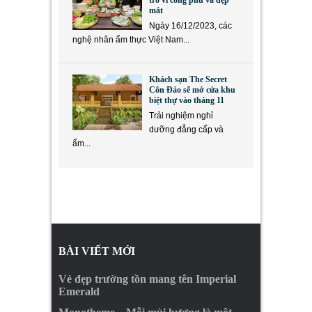
trồ vì công phu và đẹp
mắt
Ngày 16/12/2023, các
nghệ nhân ẩm thực Việt Nam...
Khách sạn The Secret
Côn Đảo sẽ mở cửa khu
biệt thự vào tháng 11
Trải nghiệm nghỉ
dưỡng đẳng cấp và
ẩm...
BÀI VIẾT MỚI
Vẻ đẹp trường tồn mang tên Imperial
Emerald