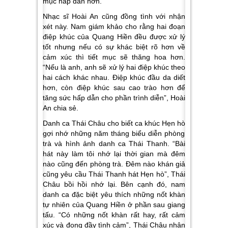
mục hấp dẫn hơn.
Nhạc sĩ Hoài An cũng đồng tình với nhận
xét này. Nam giám khảo cho rằng hai đoạn
điệp khúc của Quang Hiền đều được xử lý
tốt nhưng nếu có sự khác biệt rõ hơn về
cảm xúc thì tiết mục sẽ thăng hoa hơn
.
“Nếu là anh, anh sẽ xử lý hai điệp khúc theo
hai cách khác nhau. Điệp khúc đầu da diết
hơn, còn điệp khúc sau cao trào hơn để
tăng sức hấp dẫn cho phần trình diễn”,
Hoài
An chia sẻ.
Danh ca Thái Châu cho biết ca khúc
Hẹn hò
gợi nhớ những năm tháng biểu diễn phòng
trà và hình ảnh danh ca Thái Thanh.
“Bài
hát này làm tôi nhớ lại thời gian mà đêm
nào cũng đến phòng trà. Đêm nào khán giả
cũng yêu cầu Thái Thanh hát Hẹn hò”
, Thái
Châu bồi hồi nhớ lại. Bên cạnh đó, nam
danh ca đặc biệt yêu thích những nốt khàn
tự nhiên của Quang Hiền ở phần sau giang
tấu.
“Có những nốt khàn rất hay, rất cảm
xúc và đong đầy tình cảm”,
Thái Châu nhận