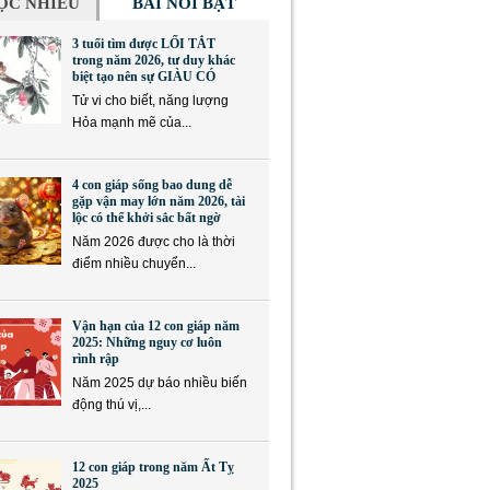
ỌC NHIỀU
BÀI NỔI BẬT
3 tuổi tìm được LỐI TẮT
trong năm 2026, tư duy khác
biệt tạo nên sự GIÀU CÓ
Tử vi cho biết, năng lượng
Hỏa mạnh mẽ của...
4 con giáp sống bao dung dễ
gặp vận may lớn năm 2026, tài
lộc có thể khởi sắc bất ngờ
Năm 2026 được cho là thời
điểm nhiều chuyển...
Vận hạn của 12 con giáp năm
2025: Những nguy cơ luôn
rình rập
Năm 2025 dự báo nhiều biến
động thú vị,...
12 con giáp trong năm Ất Tỵ
2025