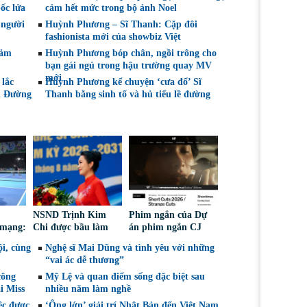
ốc lửa
cảm hết mức trong bộ ảnh Noel
 người
Huỳnh Phương – Sĩ Thanh: Cặp đôi
fashionista mới của showbiz Việt
cảm
Huỳnh Phương bóp chân, ngồi trông cho
bạn gái ngủ trong hậu trường quay MV
mới
 lắc
Huỳnh Phương kể chuyện ‘cưa đổ’ Sĩ
n Đường
Thanh bằng sinh tố và hủ tiếu lề đường
NSND Trịnh Kim
Phim ngắn của Dự
 mạng:
Chi được bầu làm
án phim ngắn CJ
iếm
Phó Chủ tịch Hội
tiếp tục được đề cử
i, cùng
Nghệ sĩ Mai Dũng và tình yêu với những
Nghệ sĩ Sân khấu
tại LHP quốc tế
“vai ác dễ thương”
Việt Nam
Toronto 2026
công
Mỹ Lệ và quan điểm sống đặc biệt sau
i Miss
nhiều năm làm nghề
ệc được
‘Ông lớn’ giải trí Nhật Bản đến Việt Nam