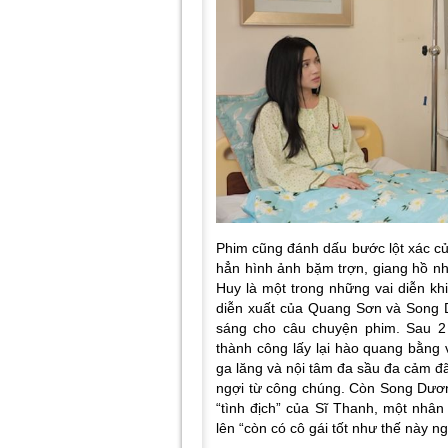
Phim cũng đánh dấu bước lột xác củ
hẳn hình ảnh bặm trợn, giang hồ nh
Huy là một trong những vai diễn khi
diễn xuất của Quang Sơn và Song 
sáng cho câu chuyện phim. Sau 2
thành công lấy lại hào quang bằng v
ga lăng và nội tâm đa sầu đa cảm đ
ngợi từ công chúng. Còn Song Dương
“tình địch” của Sĩ Thanh, một nhân
lên “còn có cô gái tốt như thế này n