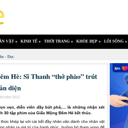
ÂN VẬT
KINH TẾ
THỜI TRANG
KHỎE ĐẸP
LỐI SỐNG
he - Đọc
êm Hè: Sĩ Thanh “thở phào” trút
ản diện
Một năm 2022
rọn vẹn, diễn viên đầy bứt phá,… là những nhận xét
ình 30 tập phim của Giấc Mộng Đêm Hè kết thúc.
 thức khép lại với cái kết đầy nhân văn dành cho nhân vật
ũng nhận ra giá trị của hạnh phúc, buông bỏ tham vọng để