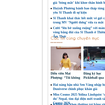
giả ‘bỏng mắt’ khi khoe thân hình b
Huỳnh Phương bảnh bao tháp tùng
yêu Sĩ Thanh đi sự kiện
Sĩ Thanh khai thác hết mức vẻ gợi 
trong MV ‘Người dưng’ vừa ra mắt
Cười “lên bờ xuống ruộng” với màn
vòng bằng đùi của Sĩ Thanh ở Thiê
Ẩm Thực
Các tin cùng chuyên mục
Diễn viên Mai
Đăng ký học
Phượng: “Tôi không
Pickleball qua
bao giờ hối hận về
Nguy cơ bị ch
Hai nàng hậu nhà Sen Vàng nhập hộ
những gì mình đã
đoạt tài sản
Duniverse chinh phục khán giả
chọn”
Miss Cosmo 2025 Yolina Lindquist ‘
du’ Nepal, tìm đại diện mới tranh tà
Cosmo 2026
Không nên khen thưởng trẻ bằng vi