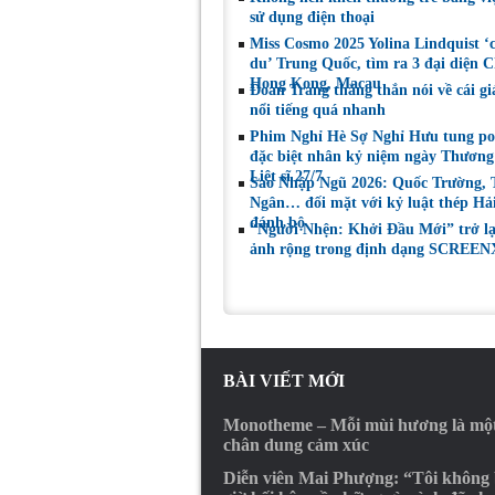
sử dụng điện thoại
Miss Cosmo 2025 Yolina Lindquist ‘
du’ Trung Quốc, tìm ra 3 đại diện C
Hong Kong, Macau
Đoan Trang thẳng thắn nói về cái gi
nổi tiếng quá nhanh
Phim Nghỉ Hè Sợ Nghỉ Hưu tung po
đặc biệt nhân kỷ niệm ngày Thương
Liệt sĩ 27/7
Sao Nhập Ngũ 2026: Quốc Trường,
Ngân… đối mặt với kỷ luật thép Hả
đánh bộ
“Người Nhện: Khởi Đầu Mới” trở l
ảnh rộng trong định dạng SCREEN
BÀI VIẾT MỚI
Monotheme – Mỗi mùi hương là mộ
chân dung cảm xúc
Diễn viên Mai Phượng: “Tôi không