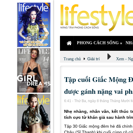
PHONG CÁCH SỐNG
NH
Giải trí
Trang chủ
Xem - Ng
Tập cuối Giấc Mộng Đ
được gánh nặng vai ph
6:41 - Thứ Ba, ngày 8 tháng Tháng Mười 
Nhẹ nhàng, nhân văn, kết thúc t
tích cực từ khán giả sau hành tr
Tập 30
Giấc mộng đêm hè
đã chính
Châu (Sĩ Thanh) khi cuối cùng cô c