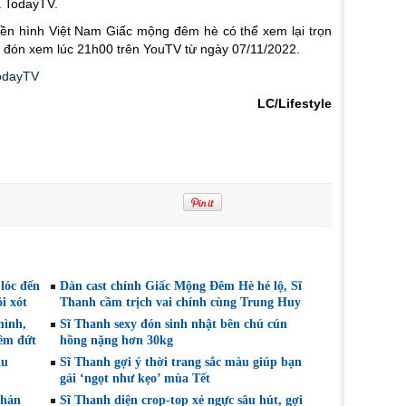
a TodayTV.
yền hình Việt Nam
Giấc mộng đêm hè
có thể xem lại trọn
đón xem lúc 21h00 trên YouTV từ ngày 07/11/2022.
odayTV
LC/Lifestyle
lóc đến
Dàn cast chính Giấc Mộng Đêm Hè hé lộ, Sĩ
i xót
Thanh cầm trịch vai chính cùng Trung Huy
mình,
Sĩ Thanh sexy đón sinh nhật bên chú cún
hêm đứt
hồng nặng hơn 30kg
du
Sĩ Thanh gợi ý thời trang sắc màu giúp bạn
gái ‘ngọt như kẹo’ mùa Tết
khán
Sĩ Thanh diện crop-top xẻ ngực sâu hút, gợi