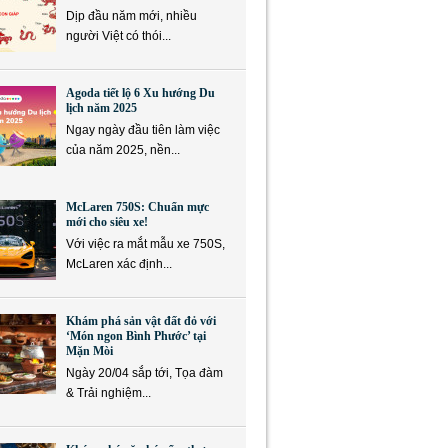
Dịp đầu năm mới, nhiều
người Việt có thói...
Agoda tiết lộ 6 Xu hướng Du
lịch năm 2025
Ngay ngày đầu tiên làm việc
của năm 2025, nền...
McLaren 750S: Chuẩn mực
mới cho siêu xe!
Với việc ra mắt mẫu xe 750S,
McLaren xác định...
Khám phá sản vật đất đỏ với
‘Món ngon Bình Phước’ tại
Mặn Mòi
Ngày 20/04 sắp tới, Tọa đàm
& Trải nghiệm...