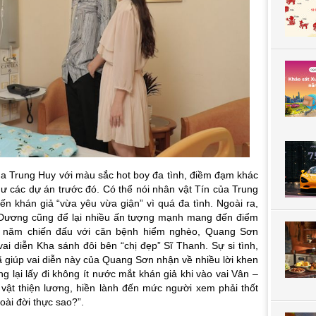
a Trung Huy với màu sắc hot boy đa tình, điềm đạm khác
ư các dự án trước đó. Có thể nói nhân vật Tín của Trung
ến khán giả “vừa yêu vừa giận” vì quá đa tình. Ngoài ra,
Dương cũng để lại nhiều ấn tượng mạnh mang đến điểm
 năm chiến đấu với căn bệnh hiểm nghèo, Quang Sơn
ai diễn Kha sánh đôi bên “chị đẹp” Sĩ Thanh. Sự si tình,
ã giúp vai diễn này của Quang Sơn nhận về nhiều lời khen
 lại lấy đi không ít nước mắt khán giả khi vào vai Vân –
 vật thiện lương, hiền lành đến mức người xem phải thốt
goài đời thực sao?”.