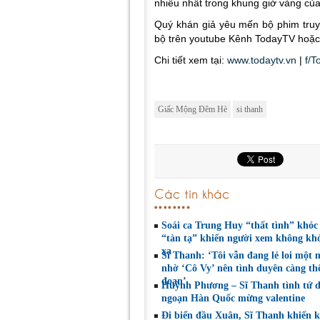
nhiều nhất trong khung giờ vàng củ
Quý khán giả yêu mến bộ phim tru
bộ trên youtube
Kênh TodayTV
hoặc 
Chi tiết xem tại:
www.todaytv.vn
|
f/T
Giấc Mộng Đêm Hè
si thanh
Các tin khác
Soái ca Trung Huy “thất tình” khóc 
“tàn tạ” khiến người xem không khỏ
xa
Sĩ Thanh: ‘Tôi vẫn đang lẻ loi một 
nhờ ‘Cô Vy’ nên tình duyên càng t
đoạn’
Huỳnh Phương – Sĩ Thanh tình tứ 
ngoạn Hàn Quốc mừng valentine
Đi biển đầu Xuân, Sĩ Thanh khiến 