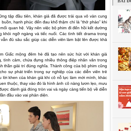
BÀI Đ
ững tập đầu tiên, khán giả đã được trải qua vô vàn cung
, buồn, hạnh phúc đến đau khổ thậm chí là “thở phào” khi
 mối quan hệ. Vậy nên việc bộ phim đi đến hồi kết dường
 khỏi ngỡ ngàng và tiếc nuối. Các tình tiết drama trong
vẫn đủ sâu sắc giúp các diễn viên làm bật lên được khả
him
Giấc mộng đêm hè
đã tạo nên sức hút với khán giả
g, tình cảm, chứa đựng nhiều thông điệp nhân văn trong
nh thần giải trí đúng nghĩa. Thành công của bộ phim cũng
ho sự phát triển trong sự nghiệp của các diễn viên trẻ
 lời khen của khán giả khi cô nỗ lực làm mới mình, khác
uen thuộc, thay vào đó là hình ảnh cô nàng lươn lẹo, mưu
 được đánh giá đóng tròn vai và ngày càng tiến bộ về diễn
lần đầu vào vai phản diện.