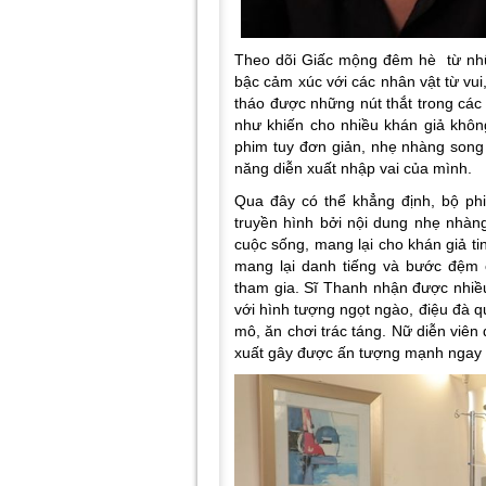
Theo dõi
Giấc mộng đêm hè
từ nh
bậc cảm xúc với các nhân vật từ vui
tháo được những nút thắt trong các
như khiến cho nhiều khán giả không
phim tuy đơn giản, nhẹ nhàng song 
năng diễn xuất nhập vai của mình.
Qua đây có thể khẳng định, bộ p
truyền hình bởi nội dung nhẹ nhàn
cuộc sống, mang lại cho khán giả ti
mang lại danh tiếng và bước đệm c
tham gia. Sĩ Thanh nhận được nhiều
với hình tượng ngọt ngào, điệu đà q
mô, ăn chơi trác táng. Nữ diễn viên
xuất gây được ấn tượng mạnh ngay 