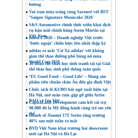
hương
Vui trọn mùa trăng cùng Savouré với BST
‘Saigon Signature Mooncake 2026′
S&S Automotive chính thức triển khai dịch
vụ hậu mãi chính hãng Aston Martin tại
Việt Nam
InnoEx 2026 – Doanh nghiệp Việt trước
‘bước ngoặt’ chiến lược lớn nhất thập kỷ
adidas ra mắt ‘Cư Xá adidas’ với không
gian thể thao đường phố bùng nổ mùa
World Cup 2026
30 đoàn thể thao học sinh tranh tài tại Giải
thể thao học sinh phổ thông toàn quốc
‘EU Good Food – Good Life’ – Mang sản
phẩm tiêu chuẩn châu Âu đến gia đình Việt
Chiếc xích lô KUBO bất ngờ xuất hiện tại
Hà Nội, mở màn cuộc gặp gỡ giữa Artist
BAO và fan Việt
CapitaLand Development cam kết tài trợ
98.000 đô la Mỹ đồng hành cùng trẻ em yếu
thế
Doanh số Xiaomi 17T Series tăng trưởng
40% sau một tuần ra mắt
BYD Việt Nam khai trương hai showroom
mới tại Hà Nội và Đà Lạt