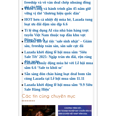
freeship và vô vàn deal chớp nhoáng đồng
giá chỉ 99K
Thiên Long và hành trình gần 45 năm giữ
vững vị thế ‘thương hiệu quốc dân’
HOT hơn cả nhiệt độ mùa hè, Lazada tung
loạt ưu đãi đậm sâu dịp 6.6
Tỉ lệ ứng dụng AI của nhà bán hàng trực
tuyến Việt Nam thuộc top đầu khu vực
Đông Nam Á
Lazada mở đại tiệc ‘sale sinh nhật’ – Giảm
sâu, freeship toàn sàn, săn sale cực đã
Lazada khởi động lễ hội mua sắm ‘Siêu
Sale Tết’ 2025: Ngập tràn ưu đãi, rộn ràng
đón xuân
Lazada khuấy động mùa hè với Lễ hội mua
sắm 6.6 ‘Sale to khỏi so’
Sẵn sàng đón chào hàng loạt deal bom tấn
cùng Lazada tại Lễ hội mua sắm 11.11
Lazada khởi động lễ hội mua sắm ‘9.9 Siêu
Sale Hàng Hiệu’
Các tin cùng chuyên mục