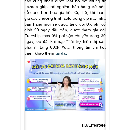
này cũng nhận được loạt hỗ trợ khủng từ
Lazada giúp trải nghiệm bán hàng trở nên
dễ dàng hơn bao giờ hết. Cụ thể, khi tham
gia các chương trình sale trong dịp này, nhà
bán hàng mới sẽ được tặng gói 0% phí cố
định 90 ngày đầu tiên, được tham gia gói
Freeship max 0% phí vận chuyển trong 30
ngày, ưu đãi khi nạp “Tài trợ hiển thị sản
phẩm”, tặng 600k Xu… thông tin chi tiết
tham khảo thêm
tại đây
.
T.D/Lifestyle