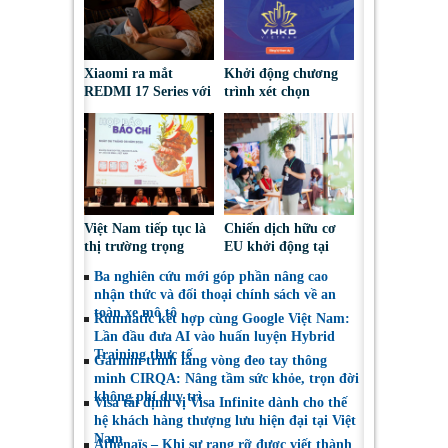
Xiaomi ra mắt
Khởi động chương
REDMI 17 Series với
trình xét chọn
pin 7.500mAh, thiết
‘Doanh nghiệp đạt
kế trẻ trung, giá từ
chuẩn Văn hóa Kinh
5,5 triệu đồng
doanh Việt Nam’
năm 2026
Việt Nam tiếp tục là
Chiến dịch hữu cơ
thị trường trọng
EU khởi động tại
điểm đối với nông
Việt Nam, thúc đẩy
Ba nghiên cứu mới góp phần nâng cao
sản, thực phẩm Ba
người tiêu dùng lựa
nhận thức và đối thoại chính sách về an
Lan
chọn sáng suốt
toàn xe mô tô
Runmatic kết hợp cùng Google Việt Nam:
Lần đầu đưa AI vào huấn luyện Hybrid
Training thực tế
Garmin trình làng vòng đeo tay thông
minh CIRQA: Nâng tầm sức khỏe, trọn đời
không phí duy trì
Visa tái định vị Visa Infinite dành cho thế
hệ khách hàng thượng lưu hiện đại tại Việt
Nam
Athénaïs – Khi sự rạng rỡ được viết thành