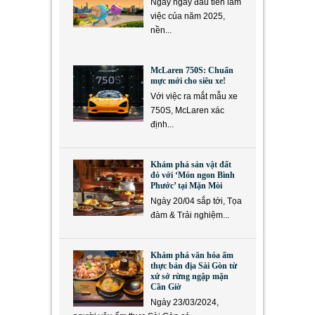
Ngay ngày đầu tiên làm
việc của năm 2025,
nền...
McLaren 750S: Chuẩn
mực mới cho siêu xe!
Với việc ra mắt mẫu xe
750S, McLaren xác
định...
Khám phá sản vật đất
đỏ với ‘Món ngon Bình
Phước’ tại Mặn Mòi
Ngày 20/04 sắp tới, Tọa
đàm & Trải nghiệm...
Khám phá văn hóa ẩm
thực bản địa Sài Gòn từ
xứ sở rừng ngập mặn
Cần Giờ
Ngày 23/03/2024,