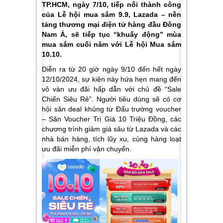
TP.HCM, ngày 7/10, tiếp nối thành công
của Lễ hội mua sắm 9.9, Lazada – nền
tảng thương mại điện tử hàng đầu Đông
Nam Á, sẽ tiếp tục “khuấy động” mùa
mua sắm cuối năm với Lễ hội Mua sắm
10.10.
Diễn ra từ 20 giờ ngày 9/10 đến hết ngày
12/10/2024, sự kiện này hứa hẹn mang đến
vô vàn ưu đãi hấp dẫn với chủ đề “Sale
Chiến Siêu Rẻ”. Người tiêu dùng sẽ có cơ
hội săn deal khủng từ Đấu trường voucher
– Săn Voucher Trị Giá 10 Triệu Đồng, các
chương trình giảm giá sâu từ Lazada và các
nhà bán hàng, tích lũy xu, cùng hàng loạt
ưu đãi miễn phí vận chuyển.