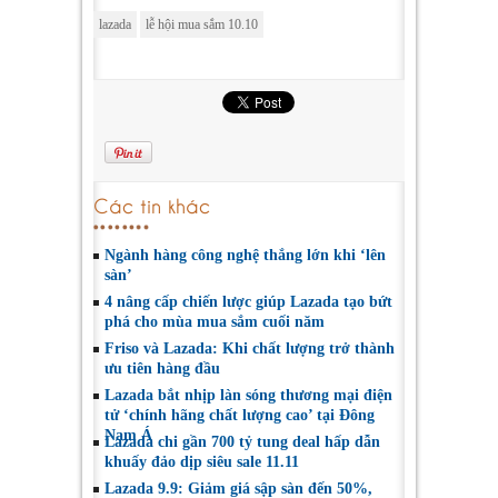
lazada
lễ hội mua sắm 10.10
Các tin khác
Ngành hàng công nghệ thắng lớn khi ‘lên
sàn’
4 nâng cấp chiến lược giúp Lazada tạo bứt
phá cho mùa mua sắm cuối năm
Friso và Lazada: Khi chất lượng trở thành
ưu tiên hàng đầu
Lazada bắt nhịp làn sóng thương mại điện
tử ‘chính hãng chất lượng cao’ tại Đông
Nam Á
Lazada chi gần 700 tỷ tung deal hấp dẫn
khuấy đảo dịp siêu sale 11.11
Lazada 9.9: Giảm giá sập sàn đến 50%,