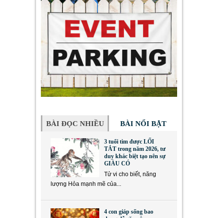
BÀI ĐỌC NHIỀU
BÀI NỔI BẬT
3 tuổi tìm được LỐI
TẮT trong năm 2026, tư
duy khác biệt tạo nên sự
GIÀU CÓ
Tử vi cho biết, năng
lượng Hỏa mạnh mẽ của...
4 con giáp sống bao