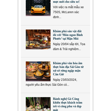
mực mới cho siêu xe!
Với việc ra mắt mẫu xe
750S, McLaren xác
định...
Khám phá sản vật đất
đỏ với ‘Món ngon Bình
Phước’ tại Mặn Mòi
Ngày 20/04 sắp tới, Tọa
đàm & Trải nghiệm...
Khám phá văn hóa ẩm
thực bản địa Sài Gòn từ
xứ sở rừng ngập mặn
Cần Giờ
Ngày 23/03/2024,
người yêu ẩm thực Sài Gòn có...
Bánh nghệ Gò Công
khiến thực khách trầm
trồ vì công phu và đẹp
mắt