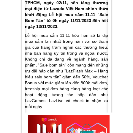
TPHCM, ngày 02/11, nền tảng thương
mại điện tử Lazada Việt Nam chính thức
khởi động Lễ hội mua sắm 11.11 “Sale
Bom Tấn” từ 0h ngày 11/11/2023 đến hết
ngày 13/11/2023.
Lễ hội mua sắm 11.11 hứa hẹn sẽ là dịp
mua sắm lớn nhất trong năm với sự tham
gia của hàng trăm nghìn các thương hiệu,
nhà bán hàng uy tín trong và ngoài nước.
Không chỉ đa dạng về ngành hàng, sản
phẩm, “Sale bom tấn” còn mang đến những
ưu đãi hấp dẫn như “LazFlash Max – Hàng
hiệu sale bom tấn” giảm đến 50%, Voucher
Bonus với mức giảm lên đến 800k mỗi đơn,
freeship mọi đơn hàng cùng hàng loạt các
hoạt động tương tác hấp dẫn như
LazGames, LazLive và check in nhận xu
mỗi ngày.