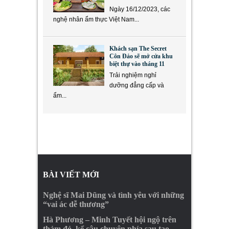
Ngày 16/12/2023, các
nghệ nhân ẩm thực Việt Nam...
Khách sạn The Secret
Côn Đảo sẽ mở cửa khu
biệt thự vào tháng 11
Trải nghiệm nghỉ
dưỡng đẳng cấp và
ẩm...
BÀI VIẾT MỚI
Nghệ sĩ Mai Dũng và tình yêu với những
“vai ác dễ thương”
Hà Phương – Minh Tuyết hội ngộ trên
thảm đỏ, kể câu chuyện phía sau tạo