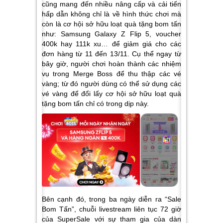
cũng mang đến nhiều nâng cấp và cải tiến
hấp dẫn không chỉ là về hình thức chơi mà
còn là cơ hội sở hữu loạt quà tặng bom tấn
như: Samsung Galaxy Z Flip 5, voucher
400k hay 111k xu… để giảm giá cho các
đơn hàng từ 11 đến 13/11. Cụ thể ngay từ
bây giờ, người chơi hoàn thành các nhiệm
vụ trong Merge Boss để thu thập các vé
vàng; từ đó người dùng có thể sử dụng các
vé vàng để đổi lấy cơ hội sở hữu loạt quà
tặng bom tấn chỉ có trong dịp này.
Bên cạnh đó, trong ba ngày diễn ra “Sale
Bom Tấn”, chuỗi livestream liên tục 72 giờ
của SuperSale với sự tham gia của dàn