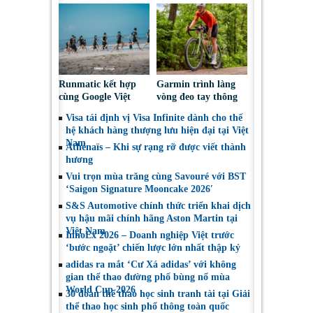
Việt Nam, thúc đẩy
nhận thức và đối
người tiêu dùng lựa
thoại chính sách về
chọn sáng suốt
an toàn xe mô tô
Runmatic kết hợp
Garmin trình làng
cùng Google Việt
vòng đeo tay thông
Nam: Lần đầu đưa
minh CIRQA: Nâng
Visa tái định vị Visa Infinite dành cho thế
AI vào huấn luyện
tầm sức khỏe, trọn
hệ khách hàng thượng lưu hiện đại tại Việt
Hybrid Training
đời không phí duy
Nam
thực tế
Athénaïs – Khi sự rạng rỡ được viết thành
trì
hương
Vui trọn mùa trăng cùng Savouré với BST
‘Saigon Signature Mooncake 2026′
S&S Automotive chính thức triển khai dịch
vụ hậu mãi chính hãng Aston Martin tại
Việt Nam
InnoEx 2026 – Doanh nghiệp Việt trước
‘bước ngoặt’ chiến lược lớn nhất thập kỷ
adidas ra mắt ‘Cư Xá adidas’ với không
gian thể thao đường phố bùng nổ mùa
World Cup 2026
30 đoàn thể thao học sinh tranh tài tại Giải
thể thao học sinh phổ thông toàn quốc