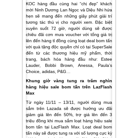
KOC hàng đầu cùng hai “chị đẹp” khách
mời Ninh Dương Lan Ngọc và Diệu Nhi hứa
hẹn sẽ mang đến những giây phút giải trí
tương tác thú vị cho người xem. Đặc biệt
xuyên suốt 72 giờ, người dùng sẽ được
chiêu đãi cơn mưa voucher với tổng giá trị
lên đến hàng tỉ đồng cùng loạt deal bom tấn
với quà tặng độc quyền chỉ có tại SuperSale
đến từ các thương hiệu mỹ phẩm, thời
trang, bách hóa hàng đầu như: Estee
Lauder, Bobbi Brown, Anessa, Paula’s
Choice, adidas, P&G…
Khung giờ vàng tung ra trăm nghìn
hàng hiệu sale bom tấn trên LazFlash
Max
Từ ngày 11/11 – 13/11, người dùng mua
sắm trên Lazada sẽ được hưởng ưu đãi
giảm giá lên đến 50%, trợ giá lên đến 3
triệu đồng khi mua sắm loạt hàng hiệu sale
bom tấn tại LazFlash Max. Loạt deal bom
tấn này sẽ được tung ra với số lượng cực kỳ