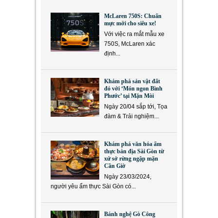
McLaren 750S: Chuẩn
mực mới cho siêu xe!
Với việc ra mắt mẫu xe
750S, McLaren xác
định...
Khám phá sản vật đất
đỏ với ‘Món ngon Bình
Phước’ tại Mặn Mòi
Ngày 20/04 sắp tới, Tọa
đàm & Trải nghiệm...
Khám phá văn hóa ẩm
thực bản địa Sài Gòn từ
xứ sở rừng ngập mặn
Cần Giờ
Ngày 23/03/2024,
người yêu ẩm thực Sài Gòn có...
Bánh nghệ Gò Công