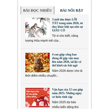
BÀI ĐỌC NHIỀU
BÀI NỔI BẬT
3 tuổi tìm được LỐI
TẮT trong năm 2026, tư
duy khác biệt tạo nên sự
GIÀU CÓ
Tử vi cho biết, năng
lượng Hỏa mạnh mẽ của...
4 con giáp sống bao
dung dễ gặp vận may
lớn năm 2026, tài lộc có
thể khởi sắc bất ngờ
Năm 2026 được cho là
thời điểm nhiều chuyển...
Vận hạn của 12 con giáp
năm 2025: Những nguy
cơ luôn rình rập
Năm 2025 dự báo
nhiều biến động thú