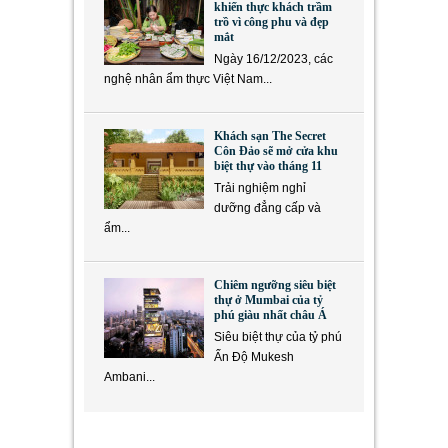
khiến thực khách trầm
trồ vì công phu và đẹp
mắt
Ngày 16/12/2023, các
nghệ nhân ẩm thực Việt Nam...
Khách sạn The Secret
Côn Đảo sẽ mở cửa khu
biệt thự vào tháng 11
Trải nghiệm nghỉ
dưỡng đẳng cấp và
ẩm...
Chiêm ngưỡng siêu biệt
thự ở Mumbai của tỷ
phú giàu nhất châu Á
Siêu biệt thự của tỷ phú
Ấn Độ Mukesh
Ambani...