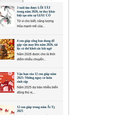
3 tuổi tìm được LỐI TẮT
trong năm 2026, tư duy khác
biệt tạo nên sự GIÀU CÓ
Tử vi cho biết, năng lượng
Hỏa mạnh mẽ của...
4 con giáp sống bao dung dễ
gặp vận may lớn năm 2026, tài
lộc có thể khởi sắc bất ngờ
Năm 2026 được cho là thời
điểm nhiều chuyển...
Vận hạn của 12 con giáp năm
2025: Những nguy cơ luôn
rình rập
Năm 2025 dự báo nhiều biến
động thú vị,...
12 con giáp trong năm Ất Tỵ
2025