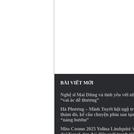
BÀI VIẾT MỚI
Nghệ sĩ Mai Dũng và tình yêu với 
“vai ác dễ thương”
Hà Phương – Minh Tuyết hội ngộ t
thảm đỏ, kể câu chuyện phía sau tạ
“nàng bướm”
Miss Cosmo 2025 Yolina Lindquist 