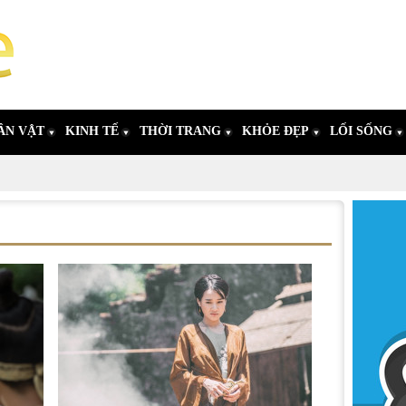
ÂN VẬT
KINH TẾ
THỜI TRANG
KHỎE ĐẸP
LỐI SỐNG