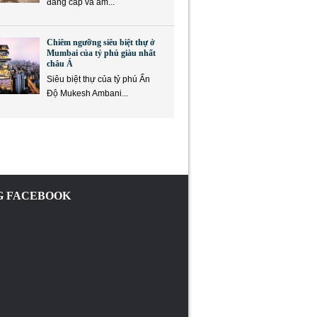
đẳng cấp và ẩm...
Chiêm ngưỡng siêu biệt thự ở
Mumbai của tỷ phú giàu nhất
châu Á
Siêu biệt thự của tỷ phú Ấn
Độ Mukesh Ambani...
 FACEBOOK