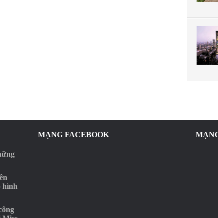
MẠNG FACEBOOK
MẠNG
những
rên
o hình
‘công