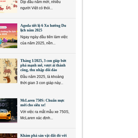
Dịp đầu năm mới, nhiều
người Việt có thói...
Agoda tiết lộ 6 Xu hướng Du
lịch năm 2025
Ngay ngày đầu tiên làm việc
của năm 2025, nền...
Tháng 1/2025, 3 con giáp bứt
phá mạnh mẽ, vượt ải thành
công, thu nhập dồi dào
Đầu năm 2025, là khoảng
thời gian 3 con giáp này...
McLaren 750S: Chuẩn mực
mới cho siêu xe!
Với việc ra mắt mẫu xe 750S,
McLaren xác định...
Khám phá sản vật đất đỏ với