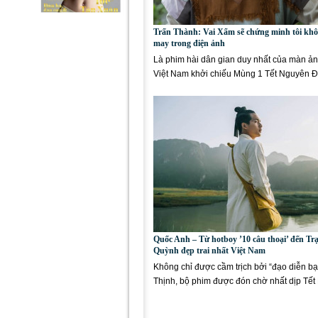
Trấn Thành: Vai Xẩm sẽ chứng minh tôi kh
may trong điện ảnh
Là phim hài dân gian duy nhất của màn ả
Việt Nam khởi chiếu Mùng 1 Tết Nguyên Đ
“Trạng Quỳnh” của đạo...
Quốc Anh – Từ hotboy ’10 câu thoại’ đến Tr
Quỳnh đẹp trai nhất Việt Nam
Không chỉ được cầm trịch bởi “đạo diễn bạ
Thịnh, bộ phim được đón chờ nhất dịp Tết