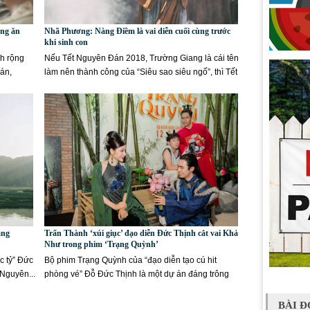
ông ăn
Nhã Phương: Nàng Điềm là vai diễn cuối cùng trước
khi sinh con
nh rộng
Nếu Tết Nguyên Đán 2018, Trường Giang là cái tên
án,
làm nên thành công của “Siêu sao siêu ngố”, thì Tết
Nguyên đán...
ạng
Trấn Thành ‘xúi giục’ đạo diễn Đức Thịnh cắt vai Khả
Như trong phim ‘Trạng Quỳnh’
c tỷ” Đức
Bộ phim Trạng Quỳnh của “đạo diễn tạo cú hit
 Nguyên...
phòng vé” Đỗ Đức Thịnh là một dự án đáng trông
đợi bậc...
BÀI Đ