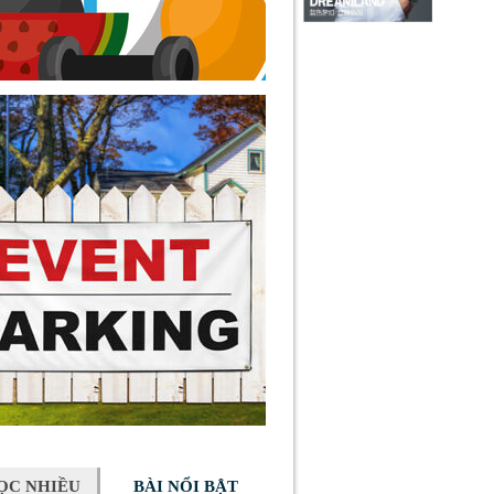
ỌC NHIỀU
BÀI NỔI BẬT