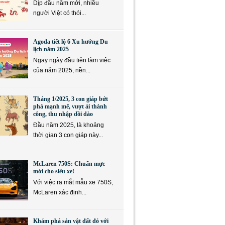
Dịp đầu năm mới, nhiều
người Việt có thói...
Agoda tiết lộ 6 Xu hướng Du
lịch năm 2025
Ngay ngày đầu tiên làm việc
của năm 2025, nền...
Tháng 1/2025, 3 con giáp bứt
phá mạnh mẽ, vượt ải thành
công, thu nhập dồi dào
Đầu năm 2025, là khoảng
thời gian 3 con giáp này...
McLaren 750S: Chuẩn mực
mới cho siêu xe!
Với việc ra mắt mẫu xe 750S,
McLaren xác định...
Khám phá sản vật đất đỏ với