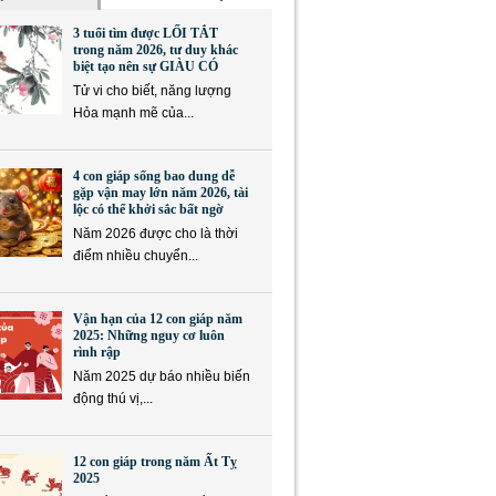
3 tuổi tìm được LỐI TẮT
trong năm 2026, tư duy khác
biệt tạo nên sự GIÀU CÓ
Tử vi cho biết, năng lượng
Hỏa mạnh mẽ của...
4 con giáp sống bao dung dễ
gặp vận may lớn năm 2026, tài
lộc có thể khởi sắc bất ngờ
Năm 2026 được cho là thời
điểm nhiều chuyển...
Vận hạn của 12 con giáp năm
2025: Những nguy cơ luôn
rình rập
Năm 2025 dự báo nhiều biến
động thú vị,...
12 con giáp trong năm Ất Tỵ
2025