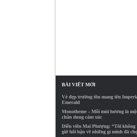
BÀI VIẾT MỚI
Vẻ đẹp trường tồn mang tên Imperi
Emerald
Monotheme – Mỗi mùi hương là mộ
chân dung cảm xúc
Diễn viên Mai Phượng: “Tôi không
giờ hối hận về những gì mình đã ch