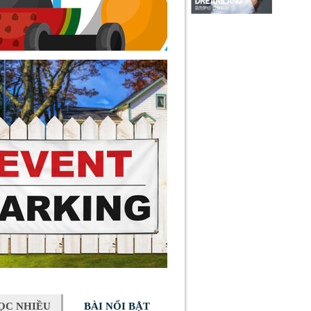
ỌC NHIỀU
BÀI NỔI BẬT