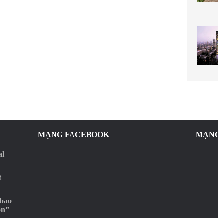
MẠNG FACEBOOK
MẠNG
al
t
 bao
ọn”