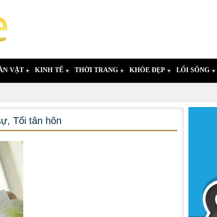
ÂN VẬT
KINH TẾ
THỜI TRANG
KHỎE ĐẸP
LỐI SỐNG
sự
,
Tối tân hôn