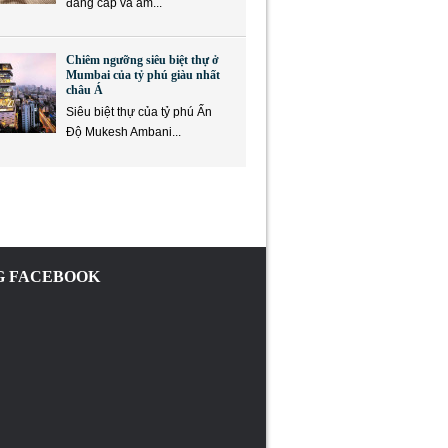
đẳng cấp và ẩm...
Chiêm ngưỡng siêu biệt thự ở
Mumbai của tỷ phú giàu nhất
châu Á
Siêu biệt thự của tỷ phú Ấn
Độ Mukesh Ambani...
 FACEBOOK