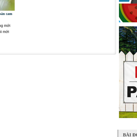
 bản cam
ng mới
ôi mới
BÀI Đ