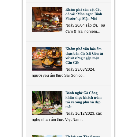
Khám phá sản vật đất
đỏ với ‘Món ngon Bình
Phước’ tại Mặn Mòi
Ngày 20/04 sắp tới, Tọa
đàm & Trải nghiệm...
Khám phá văn hóa ẩm
thực bản địa Sài Gòn từ
xứ sở rừng ngập mặn
Cần Giờ
Ngày 23/03/2024,
người yêu ẩm thực Sài Gòn có...
Bánh nghệ Gò Công
khiến thực khách trầm
trồ vì công phu và đẹp
mắt
Ngày 16/12/2023, các
nghệ nhân ẩm thực Việt Nam...