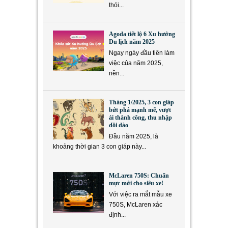
thói...
Agoda tiết lộ 6 Xu hướng
Du lịch năm 2025
Ngay ngày đầu tiên làm
việc của năm 2025,
nền...
Tháng 1/2025, 3 con giáp
bứt phá mạnh mẽ, vượt
ải thành công, thu nhập
dồi dào
Đầu năm 2025, là
khoảng thời gian 3 con giáp này...
McLaren 750S: Chuẩn
mực mới cho siêu xe!
Với việc ra mắt mẫu xe
750S, McLaren xác
định...