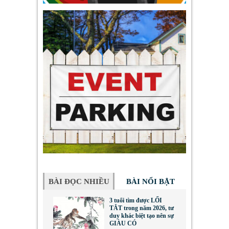
BÀI ĐỌC NHIỀU
BÀI NỔI BẬT
3 tuổi tìm được LỐI
TẮT trong năm 2026, tư
duy khác biệt tạo nên sự
GIÀU CÓ