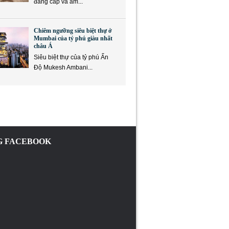
đẳng cấp và ẩm...
Chiêm ngưỡng siêu biệt thự ở
Mumbai của tỷ phú giàu nhất
châu Á
Siêu biệt thự của tỷ phú Ấn
Độ Mukesh Ambani...
 FACEBOOK