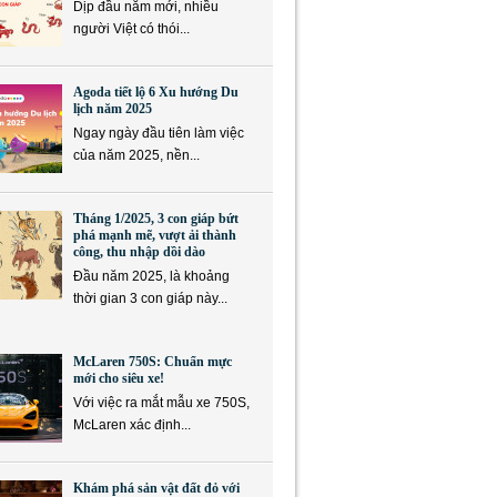
Dịp đầu năm mới, nhiều
người Việt có thói...
Agoda tiết lộ 6 Xu hướng Du
lịch năm 2025
Ngay ngày đầu tiên làm việc
của năm 2025, nền...
Tháng 1/2025, 3 con giáp bứt
phá mạnh mẽ, vượt ải thành
công, thu nhập dồi dào
Đầu năm 2025, là khoảng
thời gian 3 con giáp này...
McLaren 750S: Chuẩn mực
mới cho siêu xe!
Với việc ra mắt mẫu xe 750S,
McLaren xác định...
Khám phá sản vật đất đỏ với