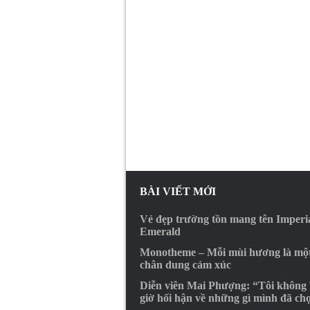
BÀI VIẾT MỚI
Vẻ đẹp trường tồn mang tên Imperi
Emerald
Monotheme – Mỗi mùi hương là mộ
chân dung cảm xúc
Diễn viên Mai Phượng: “Tôi không
giờ hối hận về những gì mình đã ch