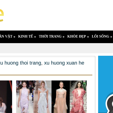
ÂN VẬT
KINH TẾ
THỜI TRANG
KHỎE ĐẸP
LỐI SỐNG
xu huong thoi trang
,
xu huong xuan he