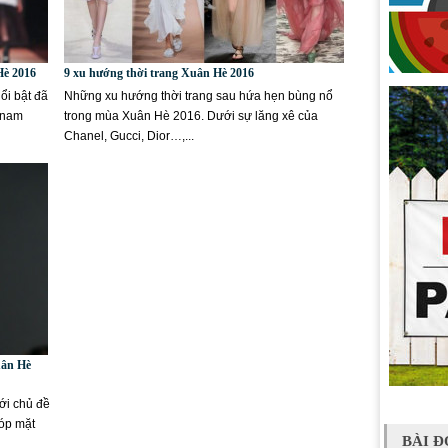
Hè 2016
9 xu hướng thời trang Xuân Hè 2016
ổi bật đã
Những xu hướng thời trang sau hứa hẹn bùng nổ
etnam
trong mùa Xuân Hè 2016. Dưới sự lăng xê của
Chanel, Gucci, Dior…,...
uân Hè
với chủ đề
góp mặt
BÀI Đ