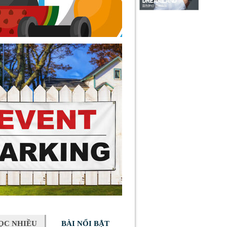
ỌC NHIỀU
BÀI NỔI BẬT