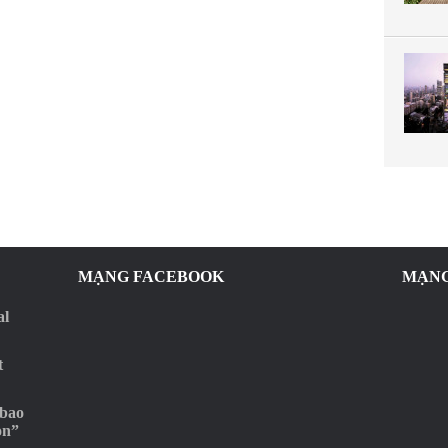
MẠNG FACEBOOK
MẠNG
al
t
 bao
ọn”