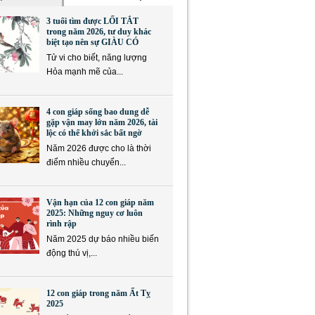
3 tuổi tìm được LỐI TẮT
trong năm 2026, tư duy khác
biệt tạo nên sự GIÀU CÓ
Tử vi cho biết, năng lượng
Hỏa mạnh mẽ của...
4 con giáp sống bao dung dễ
gặp vận may lớn năm 2026, tài
lộc có thể khởi sắc bất ngờ
Năm 2026 được cho là thời
điểm nhiều chuyển...
Vận hạn của 12 con giáp năm
2025: Những nguy cơ luôn
rình rập
Năm 2025 dự báo nhiều biến
động thú vị,...
12 con giáp trong năm Ất Tỵ
2025