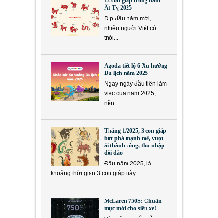
12 con giáp trong năm
Ất Tỵ 2025
Dịp đầu năm mới,
nhiều người Việt có
thói...
Agoda tiết lộ 6 Xu hướng
Du lịch năm 2025
Ngay ngày đầu tiên làm
việc của năm 2025,
nền...
Tháng 1/2025, 3 con giáp
bứt phá mạnh mẽ, vượt
ải thành công, thu nhập
dồi dào
Đầu năm 2025, là
khoảng thời gian 3 con giáp này...
McLaren 750S: Chuẩn
mực mới cho siêu xe!