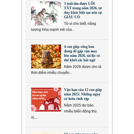
3 tuổi tìm được LỐI
TẮT trong năm 2026, tư
duy khác biệt tạo nên sự
GIÀU CÓ
Tử vi cho biết, năng
lượng Hỏa mạnh mẽ của...
4 con giáp sống bao
dung dễ gặp vận may
lớn năm 2026, tài lộc có
thể khởi sắc bất ngờ
Năm 2026 được cho là
thời điểm nhiều chuyển...
Vận hạn của 12 con giáp
năm 2025: Những nguy
cơ luôn rình rập
Năm 2025 dự báo
nhiều biến động thú
vị,...