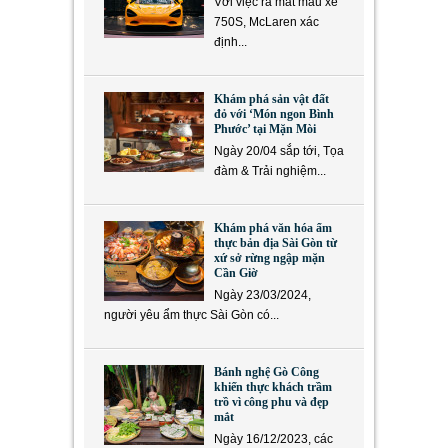
Với việc ra mắt mẫu xe
750S, McLaren xác
định...
Khám phá sản vật đất
đỏ với ‘Món ngon Bình
Phước’ tại Mặn Mòi
Ngày 20/04 sắp tới, Tọa
đàm & Trải nghiệm...
Khám phá văn hóa ẩm
thực bản địa Sài Gòn từ
xứ sở rừng ngập mặn
Cần Giờ
Ngày 23/03/2024,
người yêu ẩm thực Sài Gòn có...
Bánh nghệ Gò Công
khiến thực khách trầm
trồ vì công phu và đẹp
mắt
Ngày 16/12/2023, các