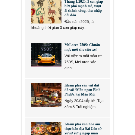
Tháng 1/2025, 3 con giáp
bứt phá mạnh mẽ, vượt
ải thành công, thu nhập
dồi dào
Đầu năm 2025, là
khoảng thời gian 3 con giáp này...
McLaren 750S: Chuẩn
mực mới cho siêu xe!
Với việc ra mắt mẫu xe
750S, McLaren xác
định...
Khám phá sản vật đất
đỏ với ‘Món ngon Bình
Phước’ tại Mặn Mòi
Ngày 20/04 sắp tới, Tọa
đàm & Trải nghiệm...
Khám phá văn hóa ẩm
thực bản địa Sài Gòn từ
xứ sở rừng ngập mặn