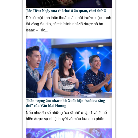
Tóc Tiên: Ngày xưa chỉ chơi ô ăn quan, chơi chữ U
Để có một tinh thần thoải mái nhất trước cuộc tranh
tài vòng Studio, các thí sinh nhí đã được bộ ba
Isaac – Tóc...
Thần tượng âm nhạc nhí: Xuất hiện “soái ca răng
thỏ” của Văn Mai Hương
Nếu như đa số những “ca sĩ nhí” ở tập 1 và 2 thể
hiện được sự nhiệt huyết và máu lửa qua phần
trình diễn,...