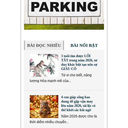
BÀI ĐỌC NHIỀU
BÀI NỔI BẬT
3 tuổi tìm được LỐI
TẮT trong năm 2026, tư
duy khác biệt tạo nên sự
GIÀU CÓ
Tử vi cho biết, năng
lượng Hỏa mạnh mẽ của...
4 con giáp sống bao
dung dễ gặp vận may
lớn năm 2026, tài lộc có
thể khởi sắc bất ngờ
Năm 2026 được cho là
thời điểm nhiều chuyển...