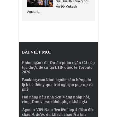
Siêu biệt thự của tỷ phú
Ấn Độ Mukesh
Ambani...
BÀI VIẾT MỚI
Phim ngắn của Dự án phim ngắn CJ tiếp
tục được đề cử tại LHP quốc tế Toronto
2026
Booking.com khơi nguồn cảm hứng du
lịch hè thông qua trải nghiệm pop-up cà
phê
Hai nàng hậu nhà Sen Vàng nhập hội,
cùng Duniverse chinh phục khán giả
Agoda: Việt Nam ‘leo lên’ top 4 điểm đến
châu Á được du khách châu Âu tìm