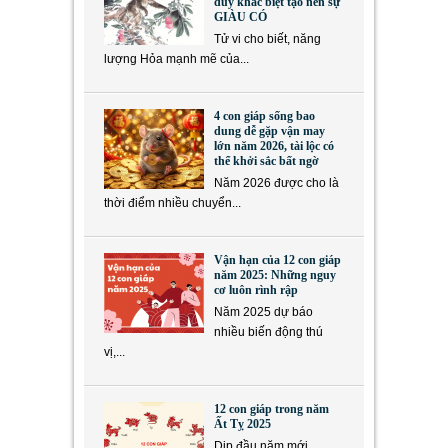
duy khác biệt tạo nên sự
GIÀU CÓ
Tử vi cho biết, năng
lượng Hỏa mạnh mẽ của...
4 con giáp sống bao
dung dễ gặp vận may
lớn năm 2026, tài lộc có
thể khởi sắc bất ngờ
Năm 2026 được cho là
thời điểm nhiều chuyển...
Vận hạn của 12 con giáp
năm 2025: Những nguy
cơ luôn rình rập
Năm 2025 dự báo
nhiều biến động thú
vị,...
12 con giáp trong năm
Ất Tỵ 2025
Dịp đầu năm mới,