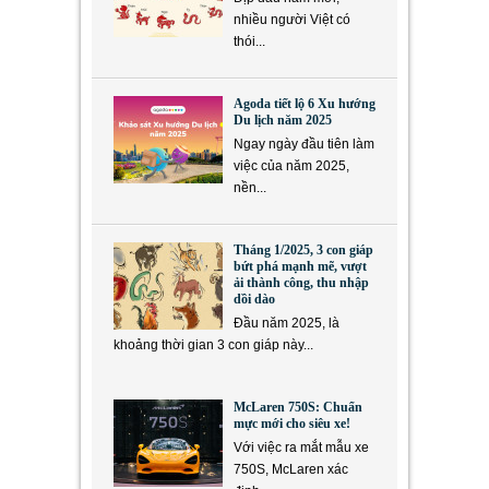
nhiều người Việt có
thói...
Agoda tiết lộ 6 Xu hướng
Du lịch năm 2025
Ngay ngày đầu tiên làm
việc của năm 2025,
nền...
Tháng 1/2025, 3 con giáp
bứt phá mạnh mẽ, vượt
ải thành công, thu nhập
dồi dào
Đầu năm 2025, là
khoảng thời gian 3 con giáp này...
McLaren 750S: Chuẩn
mực mới cho siêu xe!
Với việc ra mắt mẫu xe
750S, McLaren xác