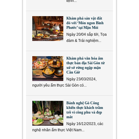
định...
Khám phá sản vật đất
đỏ với ‘Món ngon Bình
Phước’ tại Mặn Mòi
Ngày 20/04 sắp tới, Tọa
đàm & Trải nghiệm...
Khám phá văn hóa ẩm
thực bản địa Sài Gòn từ
xứ sở rừng ngập mặn
Cần Giờ
Ngày 23/03/2024,
người yêu ẩm thực Sài Gòn có...
Bánh nghệ Gò Công
khiến thực khách trầm
trồ vì công phu và đẹp
mắt
Ngày 16/12/2023, các
nghệ nhân ẩm thực Việt Nam...