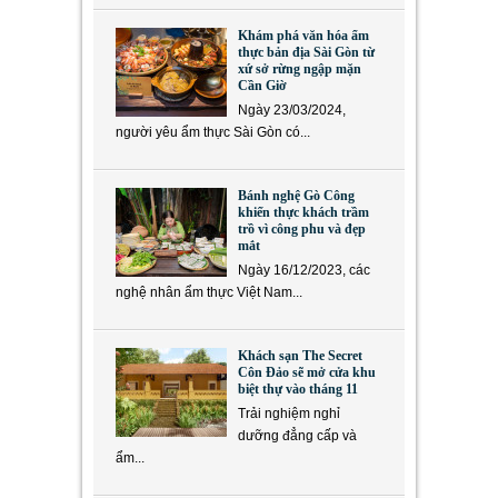
Khám phá văn hóa ẩm
thực bản địa Sài Gòn từ
xứ sở rừng ngập mặn
Cần Giờ
Ngày 23/03/2024,
người yêu ẩm thực Sài Gòn có...
Bánh nghệ Gò Công
khiến thực khách trầm
trồ vì công phu và đẹp
mắt
Ngày 16/12/2023, các
nghệ nhân ẩm thực Việt Nam...
Khách sạn The Secret
Côn Đảo sẽ mở cửa khu
biệt thự vào tháng 11
Trải nghiệm nghỉ
dưỡng đẳng cấp và
ẩm...