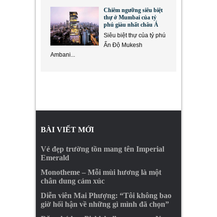
Chiêm ngưỡng siêu biệt
thự ở Mumbai của tỷ
phú giàu nhất châu Á
Siêu biệt thự của tỷ phú
Ấn Độ Mukesh
Ambani...
BÀI VIẾT MỚI
Vẻ đẹp trường tồn mang tên Imperial
Emerald
Monotheme – Mỗi mùi hương là một
chân dung cảm xúc
Diễn viên Mai Phượng: “Tôi không bao
giờ hối hận về những gì mình đã chọn”