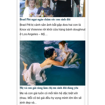
Brad Pitt ngọt ngào chăm sóc con sinh đôi
Brad Pitt bị cánh săn ảnh bắt gặp đưa hai con là
Knox và Vivienne rời khỏi cửa hàng bánh doughnut
ở Los Angeles – Mỹ....
Mẹ và con gái cùng làm chị em sinh đôi đáng yêu
Mẹ và con gái luôn có mối liên hệ đặc biệt với
nhau. Mỗi cô bé gái đều hy vọng mình lớn lên sẽ
xinh đẹp và...