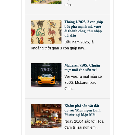
nền...
Tháng 1/2025, 3 con giáp
bứt phá mạnh mẽ, vượt
ải thành công, thu nhập
dồi dào
Đầu năm 2025, là
khoảng thời gian 3 con giáp này...
McLaren 750S: Chuẩn
mực mới cho siêu xe!
Với việc ra mắt mẫu xe
750S, McLaren xác
định...
Khám phá sản vật đất
đỏ với ‘Món ngon Bình
Phước’ tại Mặn Mòi
Ngày 20/04 sắp tới, Tọa
đàm & Trải nghiệm...