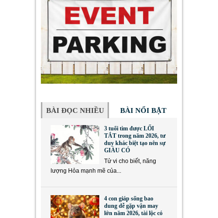
BÀI ĐỌC NHIỀU
BÀI NỔI BẬT
3 tuổi tìm được LỐI
TẮT trong năm 2026, tư
duy khác biệt tạo nên sự
GIÀU CÓ
Tử vi cho biết, năng
lượng Hỏa mạnh mẽ của...
4 con giáp sống bao
dung dễ gặp vận may
lớn năm 2026, tài lộc có