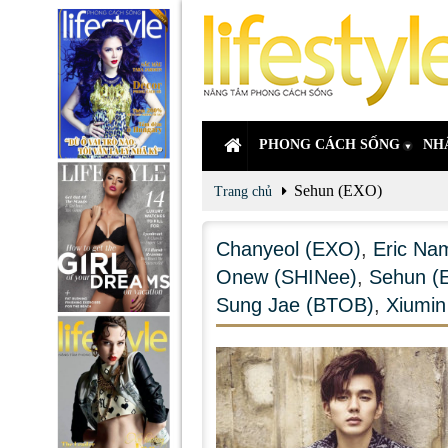
PHONG CÁCH SỐNG
NH
Sehun (EXO)
Trang chủ
Chanyeol (EXO)
,
Eric Na
Onew (SHINee)
,
Sehun (
Sung Jae (BTOB)
,
Xiumin