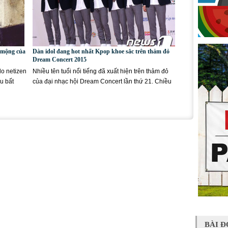
 mộng của
Dàn idol đang hot nhất Kpop khoe sắc trên thảm đỏ
Dream Concert 2015
do netizen
Nhiều tên tuổi nổi tiếng đã xuất hiện trên thảm đỏ
u bất
của đại nhạc hội Dream Concert lần thứ 21. Chiều
ngày 23/5,...
BÀI Đ