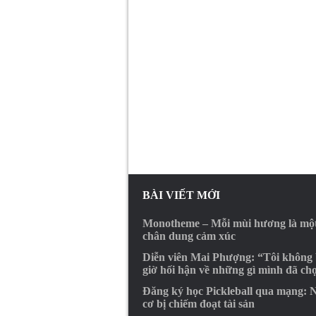
BÀI VIẾT MỚI
Monotheme – Mỗi mùi hương là mộ
chân dung cảm xúc
Diễn viên Mai Phượng: “Tôi không
giờ hối hận về những gì mình đã ch
Đăng ký học Pickleball qua mạng: 
cơ bị chiếm đoạt tài sản