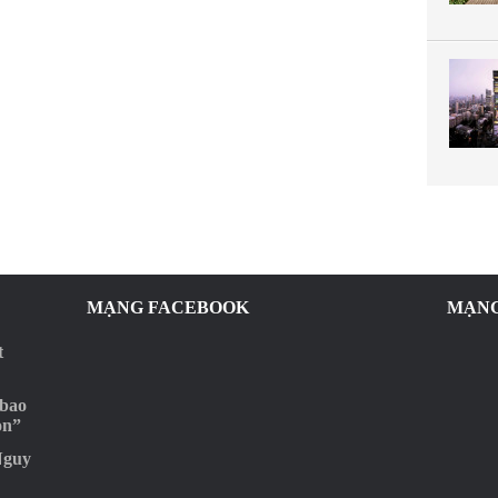
MẠNG FACEBOOK
MẠNG
t
 bao
ọn”
Nguy