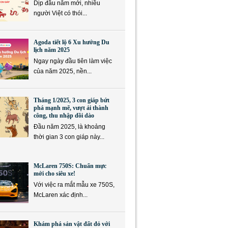
Dịp đầu năm mới, nhiều
người Việt có thói...
Agoda tiết lộ 6 Xu hướng Du
lịch năm 2025
Ngay ngày đầu tiên làm việc
của năm 2025, nền...
Tháng 1/2025, 3 con giáp bứt
phá mạnh mẽ, vượt ải thành
công, thu nhập dồi dào
Đầu năm 2025, là khoảng
thời gian 3 con giáp này...
McLaren 750S: Chuẩn mực
mới cho siêu xe!
Với việc ra mắt mẫu xe 750S,
McLaren xác định...
Khám phá sản vật đất đỏ với