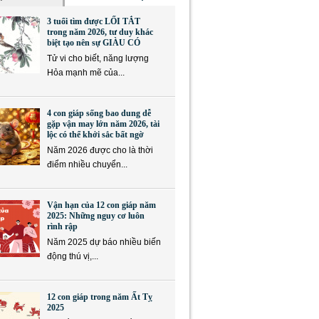
3 tuổi tìm được LỐI TẮT
trong năm 2026, tư duy khác
biệt tạo nên sự GIÀU CÓ
Tử vi cho biết, năng lượng
Hỏa mạnh mẽ của...
4 con giáp sống bao dung dễ
gặp vận may lớn năm 2026, tài
lộc có thể khởi sắc bất ngờ
Năm 2026 được cho là thời
điểm nhiều chuyển...
Vận hạn của 12 con giáp năm
2025: Những nguy cơ luôn
rình rập
Năm 2025 dự báo nhiều biến
động thú vị,...
12 con giáp trong năm Ất Tỵ
2025