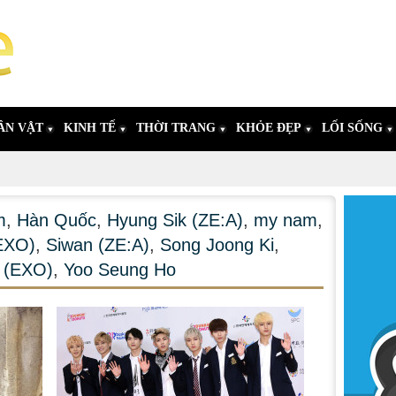
ÂN VẬT
KINH TẾ
THỜI TRANG
KHỎE ĐẸP
LỐI SỐNG
m
,
Hàn Quốc
,
Hyung Sik (ZE:A)
,
my nam
,
EXO)
,
Siwan (ZE:A)
,
Song Joong Ki
,
 (EXO)
,
Yoo Seung Ho