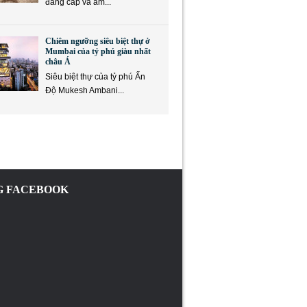
đẳng cấp và ẩm...
Chiêm ngưỡng siêu biệt thự ở
Mumbai của tỷ phú giàu nhất
châu Á
Siêu biệt thự của tỷ phú Ấn
Độ Mukesh Ambani...
 FACEBOOK