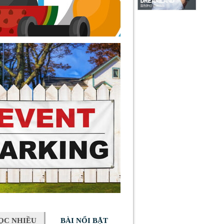
ỌC NHIỀU
BÀI NỔI BẬT