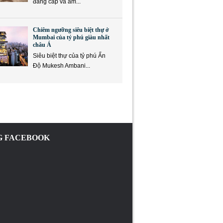
đẳng cấp và ẩm...
Chiêm ngưỡng siêu biệt thự ở
Mumbai của tỷ phú giàu nhất
châu Á
Siêu biệt thự của tỷ phú Ấn
Độ Mukesh Ambani...
 FACEBOOK