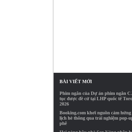
BÀI VIẾT MỚI
Phim ngắn của Dự án phim ngắn CJ
tục được đề cử tại LHP quốc tế Tor
2026
Booking.com khơi nguồn cảm hứng
lịch hè thông qua trải nghiệm pop-u
phê