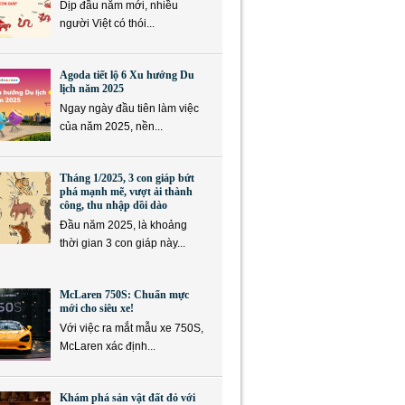
Dịp đầu năm mới, nhiều
người Việt có thói...
Agoda tiết lộ 6 Xu hướng Du
lịch năm 2025
Ngay ngày đầu tiên làm việc
của năm 2025, nền...
Tháng 1/2025, 3 con giáp bứt
phá mạnh mẽ, vượt ải thành
công, thu nhập dồi dào
Đầu năm 2025, là khoảng
thời gian 3 con giáp này...
McLaren 750S: Chuẩn mực
mới cho siêu xe!
Với việc ra mắt mẫu xe 750S,
McLaren xác định...
Khám phá sản vật đất đỏ với