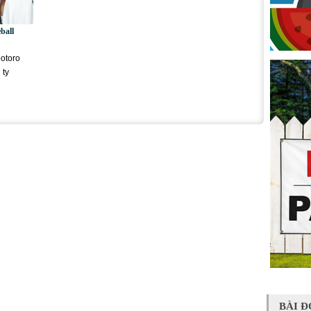
ball
ootoro
 ty
BÀI Đ