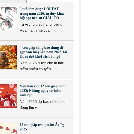
3 tuổi tìm được LỐI TẮT
trong năm 2026, tư duy khác
biệt tạo nên sự GIÀU CÓ
Tử vi cho biết, năng lượng
Hỏa mạnh mẽ của...
4 con giáp sống bao dung dễ
gặp vận may lớn năm 2026, tài
lộc có thể khởi sắc bất ngờ
Năm 2026 được cho là thời
điểm nhiều chuyển...
Vận hạn của 12 con giáp năm
2025: Những nguy cơ luôn
rình rập
Năm 2025 dự báo nhiều biến
động thú vị,...
12 con giáp trong năm Ất Tỵ
2025