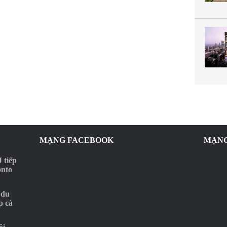
MẠNG FACEBOOK
MẠNG
 tiếp
onto
 du
p cà