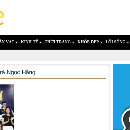
ÂN VẬT
KINH TẾ
THỜI TRANG
KHỎE ĐẸP
LỐI SỐNG
4
rà Ngọc Hằng