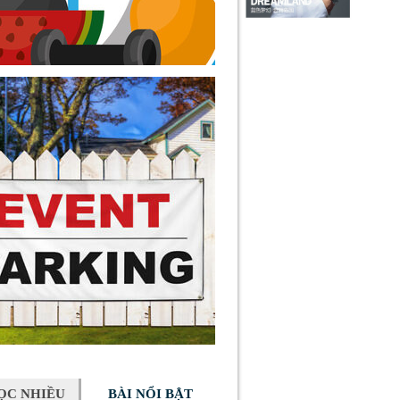
ỌC NHIỀU
BÀI NỔI BẬT