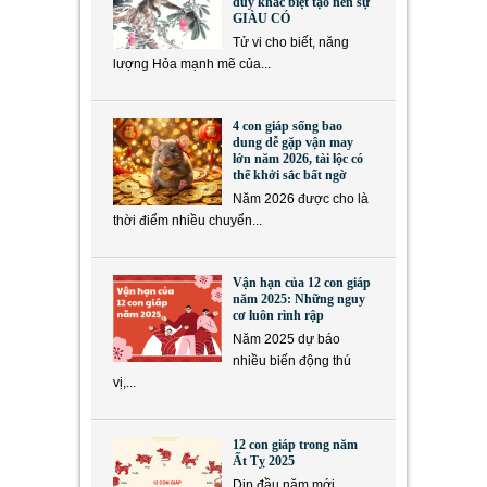
duy khác biệt tạo nên sự
GIÀU CÓ
Tử vi cho biết, năng
lượng Hỏa mạnh mẽ của...
4 con giáp sống bao
dung dễ gặp vận may
lớn năm 2026, tài lộc có
thể khởi sắc bất ngờ
Năm 2026 được cho là
thời điểm nhiều chuyển...
Vận hạn của 12 con giáp
năm 2025: Những nguy
cơ luôn rình rập
Năm 2025 dự báo
nhiều biến động thú
vị,...
12 con giáp trong năm
Ất Tỵ 2025
Dịp đầu năm mới,