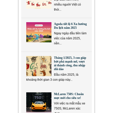
nhiều người Việt có
thói...
Agoda tiết lộ 6 Xu hướng
Du lịch năm 2025
Ngay ngày đầu tiên làm
việc của năm 2025,
nền...
Tháng 1/2025, 3 con giáp
bứt phá mạnh mẽ, vượt
ải thành công, thu nhập
dồi dào
Đầu năm 2025, là
khoảng thời gian 3 con giáp này...
McLaren 750S: Chuẩn
mực mới cho siêu xe!
Với việc ra mắt mẫu xe
750S, McLaren xác