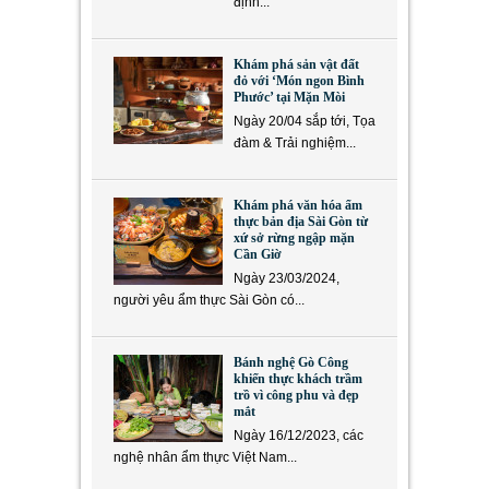
định...
Khám phá sản vật đất
đỏ với ‘Món ngon Bình
Phước’ tại Mặn Mòi
Ngày 20/04 sắp tới, Tọa
đàm & Trải nghiệm...
Khám phá văn hóa ẩm
thực bản địa Sài Gòn từ
xứ sở rừng ngập mặn
Cần Giờ
Ngày 23/03/2024,
người yêu ẩm thực Sài Gòn có...
Bánh nghệ Gò Công
khiến thực khách trầm
trồ vì công phu và đẹp
mắt
Ngày 16/12/2023, các
nghệ nhân ẩm thực Việt Nam...