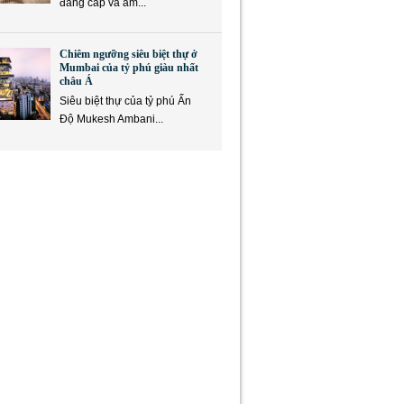
đẳng cấp và ẩm...
Chiêm ngưỡng siêu biệt thự ở
Mumbai của tỷ phú giàu nhất
châu Á
Siêu biệt thự của tỷ phú Ấn
Độ Mukesh Ambani...