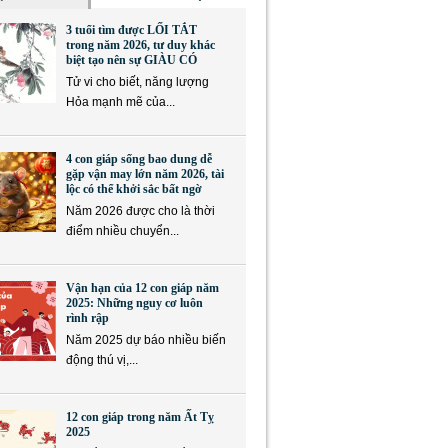
3 tuổi tìm được LỐI TẮT
trong năm 2026, tư duy khác
biệt tạo nên sự GIÀU CÓ
Tử vi cho biết, năng lượng
Hỏa mạnh mẽ của...
4 con giáp sống bao dung dễ
gặp vận may lớn năm 2026, tài
lộc có thể khởi sắc bất ngờ
Năm 2026 được cho là thời
điểm nhiều chuyển...
Vận hạn của 12 con giáp năm
2025: Những nguy cơ luôn
rình rập
Năm 2025 dự báo nhiều biến
động thú vị,...
12 con giáp trong năm Ất Tỵ
2025