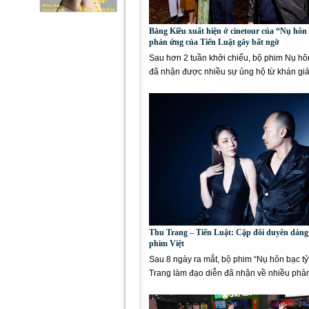
Bằng Kiều xuất hiện ở cinetour của “Nụ hôn 
phản ứng của Tiến Luật gây bất ngờ
Sau hơn 2 tuần khởi chiếu, bộ phim Nụ hô
đã nhận được nhiều sự ủng hộ từ khán giả
Mới...
Thu Trang – Tiến Luật: Cặp đôi duyên dáng
phim Việt
Sau 8 ngày ra mắt, bộ phim “Nụ hôn bạc tỷ
Trang làm đạo diễn đã nhận về nhiều phản 
cực từ...