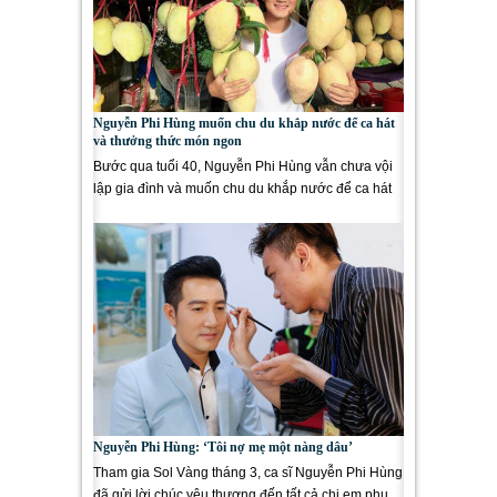
Nguyễn Phi Hùng muốn chu du khắp nước để ca hát
và thưởng thức món ngon
Bước qua tuổi 40, Nguyễn Phi Hùng vẫn chưa vội
lập gia đình và muốn chu du khắp nước để ca hát
và thưởng thức món...
Nguyễn Phi Hùng: ‘Tôi nợ mẹ một nàng dâu’
Tham gia Sol Vàng tháng 3, ca sĩ Nguyễn Phi Hùng
đã gửi lời chúc yêu thương đến tất cả chị em phụ