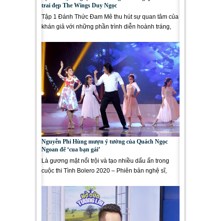
trai đẹp The Wings Duy Ngọc
Tập 1 Đánh Thức Đam Mê thu hút sự quan tâm của
khán giả với những phần trình diễn hoành tráng,
đầy màu sắc. Tuần...
Nguyễn Phi Hùng mượn ý tưởng của Quách Ngọc
Ngoan để ‘cua bạn gái’
Là gương mặt nổi trội và tạo nhiều dấu ấn trong
cuộc thi Tình Bolero 2020 – Phiên bản nghệ sĩ,
diễn viên – ca sĩ...