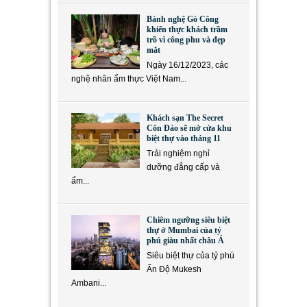
Bánh nghệ Gò Công
khiến thực khách trầm
trồ vì công phu và đẹp
mắt
Ngày 16/12/2023, các
nghệ nhân ẩm thực Việt Nam...
Khách sạn The Secret
Côn Đảo sẽ mở cửa khu
biệt thự vào tháng 11
Trải nghiệm nghỉ
dưỡng đẳng cấp và
ẩm...
Chiêm ngưỡng siêu biệt
thự ở Mumbai của tỷ
phú giàu nhất châu Á
Siêu biệt thự của tỷ phú
Ấn Độ Mukesh
Ambani...