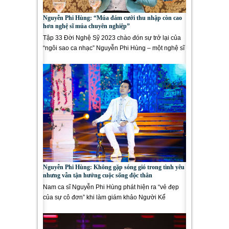
Nguyễn Phi Hùng: “Múa đám cưới thu nhập còn cao
hơn nghệ sĩ múa chuyên nghiệp”
Tập 33 Đời Nghệ Sỹ 2023 chào đón sự trở lại của
“ngôi sao ca nhạc” Nguyễn Phi Hùng – một nghệ sĩ
vô...
Nguyễn Phi Hùng: Không gặp sóng gió trong tình yêu
nhưng vẫn tận hưởng cuộc sống độc thân
Nam ca sĩ Nguyễn Phi Hùng phát hiện ra “vẻ đẹp
của sự cô đơn” khi làm giám khảo Người Kể
Chuyện Tình và tiết...