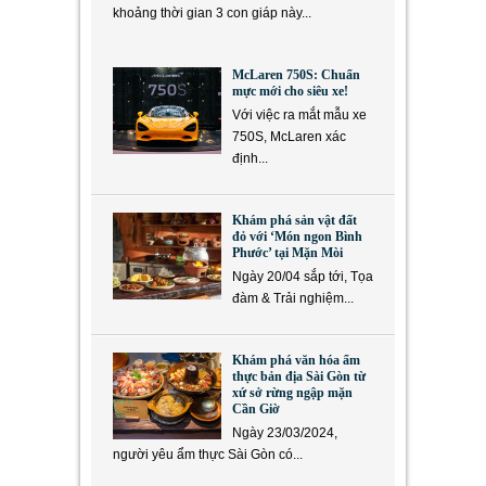
khoảng thời gian 3 con giáp này...
McLaren 750S: Chuẩn
mực mới cho siêu xe!
Với việc ra mắt mẫu xe
750S, McLaren xác
định...
Khám phá sản vật đất
đỏ với ‘Món ngon Bình
Phước’ tại Mặn Mòi
Ngày 20/04 sắp tới, Tọa
đàm & Trải nghiệm...
Khám phá văn hóa ẩm
thực bản địa Sài Gòn từ
xứ sở rừng ngập mặn
Cần Giờ
Ngày 23/03/2024,
người yêu ẩm thực Sài Gòn có...