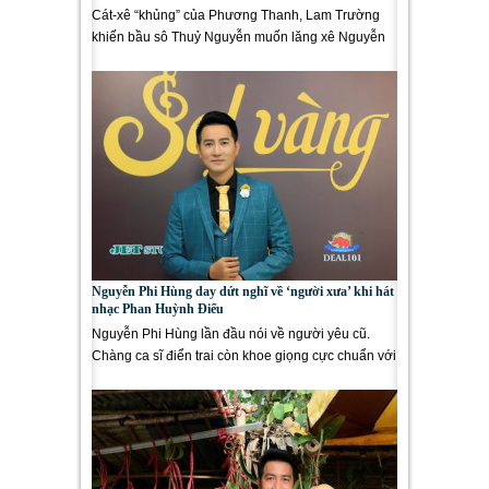
Cát-xê “khủng” của Phương Thanh, Lam Trường
khiến bầu sô Thuỷ Nguyễn muốn lăng xê Nguyễn
Phi Hùng; Việt Hương...
Nguyễn Phi Hùng day dứt nghĩ về ‘người xưa’ khi hát
nhạc Phan Huỳnh Điểu
Nguyễn Phi Hùng lần đầu nói về người yêu cũ.
Chàng ca sĩ điển trai còn khoe giọng cực chuẩn với
sáng tác của cố...