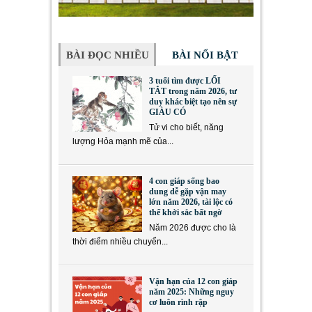
BÀI ĐỌC NHIỀU
BÀI NỔI BẬT
3 tuổi tìm được LỐI
TẮT trong năm 2026, tư
duy khác biệt tạo nên sự
GIÀU CÓ
Tử vi cho biết, năng
lượng Hỏa mạnh mẽ của...
4 con giáp sống bao
dung dễ gặp vận may
lớn năm 2026, tài lộc có
thể khởi sắc bất ngờ
Năm 2026 được cho là
thời điểm nhiều chuyển...
Vận hạn của 12 con giáp
năm 2025: Những nguy
cơ luôn rình rập