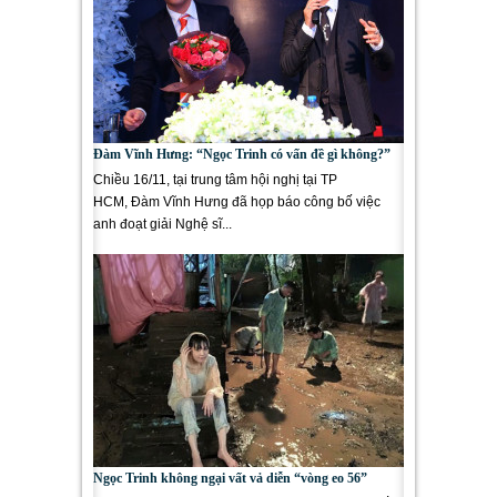
Đàm Vĩnh Hưng: “Ngọc Trinh có vấn đề gì không?”
Chiều 16/11, tại trung tâm hội nghị tại TP
HCM, Đàm Vĩnh Hưng đã họp báo công bố việc
anh đoạt giải Nghệ sĩ...
Ngọc Trinh không ngại vất vả diễn “vòng eo 56”