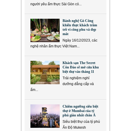
người yêu ẩm thực Sài Gòn có...
Bánh nghệ Gò Công
khiến thực khách trầm
trồ vì công phu và đẹp
mắt
Ngày 16/12/2023, các
nghệ nhân ẩm thực Việt Nam...
Khách sạn The Secret
Côn Đảo sẽ mở cửa khu
biệt thự vào tháng 11
Trải nghiệm nghỉ
dưỡng đẳng cấp và
ẩm...
Chiêm ngưỡng siêu biệt
thự ở Mumbai của tỷ
phú giàu nhất châu Á
Siêu biệt thự của tỷ phú
Ấn Độ Mukesh