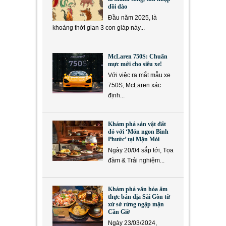
dồi dào
Đầu năm 2025, là
khoảng thời gian 3 con giáp này...
McLaren 750S: Chuẩn
mực mới cho siêu xe!
Với việc ra mắt mẫu xe
750S, McLaren xác
định...
Khám phá sản vật đất
đỏ với ‘Món ngon Bình
Phước’ tại Mặn Mòi
Ngày 20/04 sắp tới, Tọa
đàm & Trải nghiệm...
Khám phá văn hóa ẩm
thực bản địa Sài Gòn từ
xứ sở rừng ngập mặn
Cần Giờ
Ngày 23/03/2024,