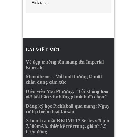
Ambani...
BÀI VIẾT MỚI
Vẻ đẹp trường tồn mang tên Imperial
Emerald
Monotheme – Mỗi mùi hương là một
chân dung cảm xúc
Diễn viên Mai Phượng: “Tôi không bao
giờ hối hận về những gì mình đã chọn”
Đăng ký học Pickleball qua mạng: Nguy
cơ bị chiếm đoạt tài sản
Xiaomi ra mắt REDMI 17 Series với pin
7.500mAh, thiết kế trẻ trung, giá từ 5,5
triệu đồng