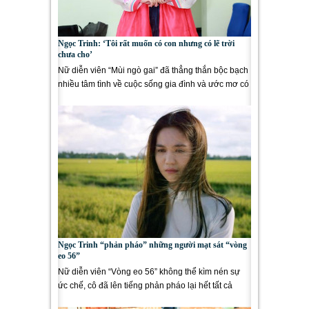
Ngọc Trinh: ‘Tôi rất muốn có con nhưng có lẽ trời
chưa cho’
Nữ diễn viên “Mùi ngò gai” đã thẳng thắn bộc bạch
nhiều tâm tình về cuộc sống gia đình và ước mơ có
con khi...
Ngọc Trinh “phản pháo” những người mạt sát “vòng
eo 56”
Nữ diễn viên “Vòng eo 56” không thể kìm nén sự
ức chế, cô đã lên tiếng phản pháo lại hết tất cả
những...