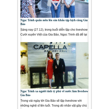
Ngọc Trinh quấn mền lên sân khấu tập kịch cùng Gia
Bảo
Sáng nay (27.12), trong buổi diễn tập cho liveshow
Cười xuyên Việt của Gia Bảo, Ngọc Trinh đã để lại
ấn tượng đẹp...
Ngọc Trinh xa người tình tỷ phú về nước làm liveshow
Gia Bảo
Trong vài ngày tới Gia Bảo sẽ tập liveshow với
những nghệ sĩ tên tuổi. Trong đó nhân vật gây chú