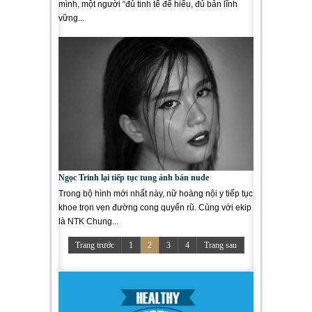
mình, một người “đủ tinh tế để hiểu, đủ bản lĩnh
vững...
Ngọc Trinh lại tiếp tục tung ảnh bán nude
Trong bộ hình mới nhất này, nữ hoàng nội y tiếp tục
khoe trọn vẹn đường cong quyến rũ. Cùng với ekip
là NTK Chung...
Trang trước
1
2
3
4
Trang sau