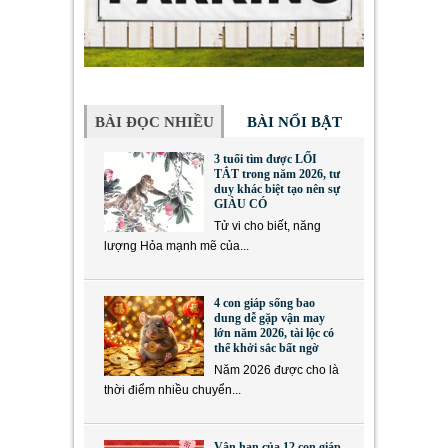
BÀI ĐỌC NHIỀU
BÀI NỔI BẬT
3 tuổi tìm được LỐI
TẮT trong năm 2026, tư
duy khác biệt tạo nên sự
GIÀU CÓ
Tử vi cho biết, năng
lượng Hỏa mạnh mẽ của...
4 con giáp sống bao
dung dễ gặp vận may
lớn năm 2026, tài lộc có
thể khởi sắc bất ngờ
Năm 2026 được cho là
thời điểm nhiều chuyển...
Vận hạn của 12 con giáp