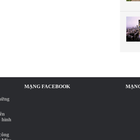
MẠNG FACEBOOK
MẠNG
những
rên
o hình
‘công