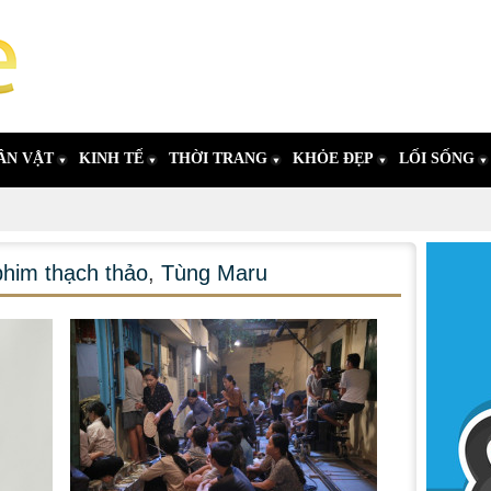
ÂN VẬT
KINH TẾ
THỜI TRANG
KHỎE ĐẸP
LỐI SỐNG
phim thạch thảo
,
Tùng Maru