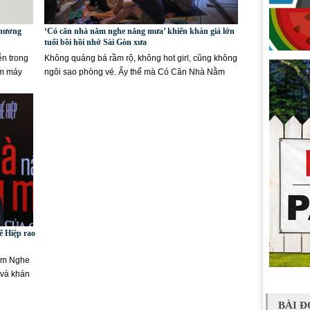
thương
‘Có căn nhà nằm nghe nắng mưa’ khiến khán giả lớn
tuổi bồi hồi nhớ Sài Gòn xưa
ễn trong
Không quảng bá rầm rộ, không hot girl, cũng không
ấm máy
ngôi sao phòng vé. Ấy thế mà Có Căn Nhà Nằm
Nghe Nắng Mưa lại có...
ế Hiệp rao
ằm Nghe
 và khán
BÀI Đ