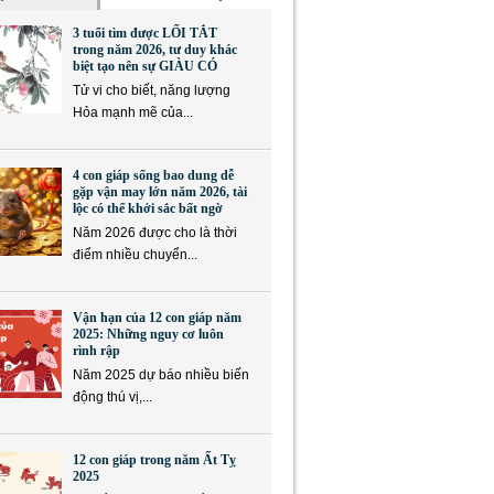
3 tuổi tìm được LỐI TẮT
trong năm 2026, tư duy khác
biệt tạo nên sự GIÀU CÓ
Tử vi cho biết, năng lượng
Hỏa mạnh mẽ của...
4 con giáp sống bao dung dễ
gặp vận may lớn năm 2026, tài
lộc có thể khởi sắc bất ngờ
Năm 2026 được cho là thời
điểm nhiều chuyển...
Vận hạn của 12 con giáp năm
2025: Những nguy cơ luôn
rình rập
Năm 2025 dự báo nhiều biến
động thú vị,...
12 con giáp trong năm Ất Tỵ
2025