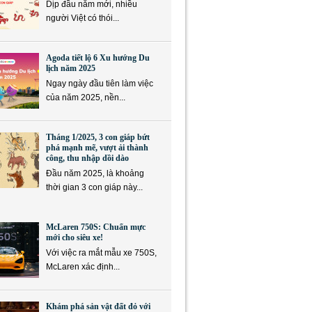
Dịp đầu năm mới, nhiều
người Việt có thói...
Agoda tiết lộ 6 Xu hướng Du
lịch năm 2025
Ngay ngày đầu tiên làm việc
của năm 2025, nền...
Tháng 1/2025, 3 con giáp bứt
phá mạnh mẽ, vượt ải thành
công, thu nhập dồi dào
Đầu năm 2025, là khoảng
thời gian 3 con giáp này...
McLaren 750S: Chuẩn mực
mới cho siêu xe!
Với việc ra mắt mẫu xe 750S,
McLaren xác định...
Khám phá sản vật đất đỏ với