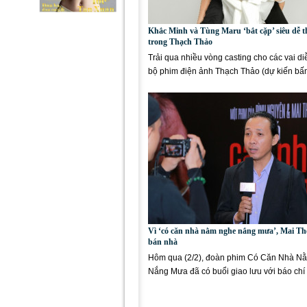
Khắc Minh và Tùng Maru ‘bắt cặp’ siêu dễ 
trong Thạch Thảo
Trải qua nhiều vòng casting cho các vai di
bộ phim điện ảnh Thạch Thảo (dự kiến b
vào tháng 6/2018 và...
Vì ‘có căn nhà nằm nghe nắng mưa’, Mai Th
bán nhà
Hôm qua (2/2), đoàn phim Có Căn Nhà N
Nắng Mưa đã có buổi giao lưu với báo chí
giả hâm mộ. Nhà sản...