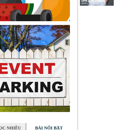
ỌC NHIỀU
BÀI NỔI BẬT