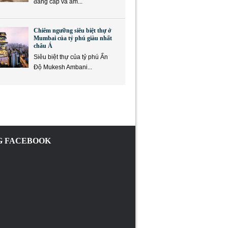
đẳng cấp và ẩm...
Chiêm ngưỡng siêu biệt thự ở
Mumbai của tỷ phú giàu nhất
châu Á
Siêu biệt thự của tỷ phú Ấn
Độ Mukesh Ambani...
 FACEBOOK