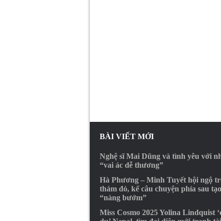
BÀI VIẾT MỚI
Nghệ sĩ Mai Dũng và tình yêu với 
“vai ác dễ thương”
Hà Phương – Minh Tuyết hội ngộ t
thảm đỏ, kể câu chuyện phía sau tạ
“nàng bướm”
Miss Cosmo 2025 Yolina Lindquist 