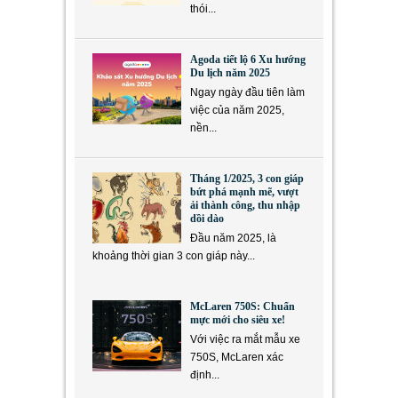
thói...
Agoda tiết lộ 6 Xu hướng
Du lịch năm 2025
Ngay ngày đầu tiên làm
việc của năm 2025,
nền...
Tháng 1/2025, 3 con giáp
bứt phá mạnh mẽ, vượt
ải thành công, thu nhập
dồi dào
Đầu năm 2025, là
khoảng thời gian 3 con giáp này...
McLaren 750S: Chuẩn
mực mới cho siêu xe!
Với việc ra mắt mẫu xe
750S, McLaren xác
định...