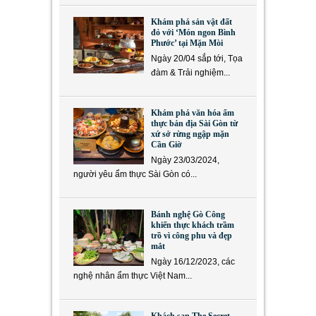
Khám phá sản vật đất
đỏ với ‘Món ngon Bình
Phước’ tại Mặn Mòi
Ngày 20/04 sắp tới, Tọa
đàm & Trải nghiệm...
Khám phá văn hóa ẩm
thực bản địa Sài Gòn từ
xứ sở rừng ngập mặn
Cần Giờ
Ngày 23/03/2024,
người yêu ẩm thực Sài Gòn có...
Bánh nghệ Gò Công
khiến thực khách trầm
trồ vì công phu và đẹp
mắt
Ngày 16/12/2023, các
nghệ nhân ẩm thực Việt Nam...