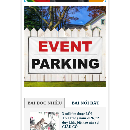
BÀI ĐỌC NHIỀU
BÀI NỔI BẬT
3 tuổi tìm được LỐI
TẮT trong năm 2026, tư
duy khác biệt tạo nên sự
GIÀU CÓ