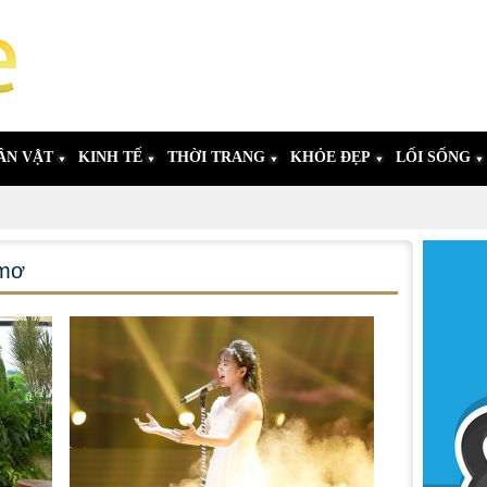
ÂN VẬT
KINH TẾ
THỜI TRANG
KHỎE ĐẸP
LỐI SỐNG
 mơ