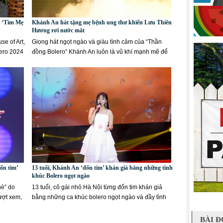
t ‘Tìm Mẹ
Khánh An hát tặng mẹ bệnh ung thư khiến Lưu Thiên
Hương rơi nước mắt
se of Art,
Giọng hát ngọt ngào và giàu tình cảm của “Thần
lero 2024
đồng Bolero” Khánh An luôn là vũ khí mạnh mẽ để
chinh phục các...
ốn tim’
13 tuổi, Khánh An ‘đốn tim’ khán giả bằng những tình
khúc Bolero ngọt ngào
hè” do
13 tuổi, cô gái nhỏ Hà Nội từng đốn tim khán giả
ượt xem,
bằng những ca khúc bolero ngọt ngào và đầy tình
cảm. Lần trở...
BÀI Đ