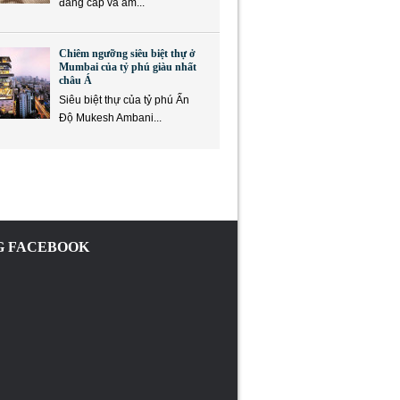
đẳng cấp và ẩm...
Chiêm ngưỡng siêu biệt thự ở
Mumbai của tỷ phú giàu nhất
châu Á
Siêu biệt thự của tỷ phú Ấn
Độ Mukesh Ambani...
 FACEBOOK