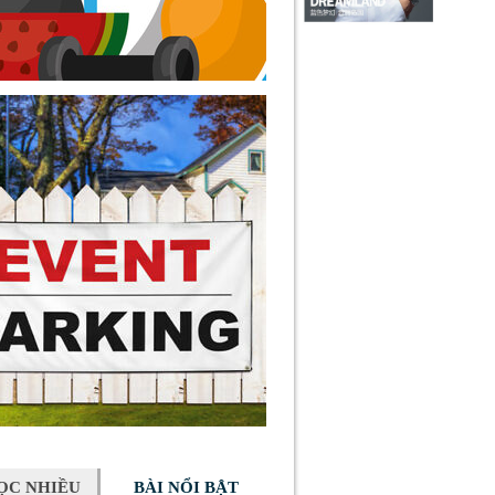
ỌC NHIỀU
BÀI NỔI BẬT