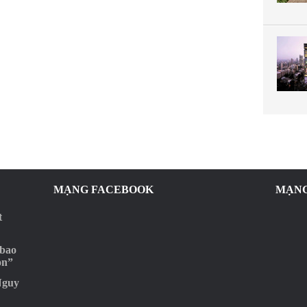
MẠNG FACEBOOK
MẠNG
t
 bao
ọn”
Nguy