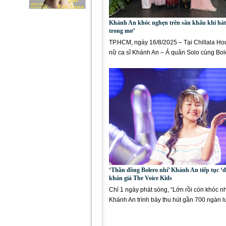
Khánh An khóc nghẹn trên sân khấu khi há
trong mơ’
TP.HCM, ngày 16/8/2025 – Tại Chillala Hou
nữ ca sĩ Khánh An – Á quân Solo cùng Bo
– chính thức giới thiệu...
‘Thần đồng Bolero nhí’ Khánh An tiếp tục ‘đ
khán giả The Voice Kids
Chỉ 1 ngày phát sóng, “Lớn rồi còn khóc n
Khánh An trình bày thu hút gần 700 ngàn l
rất nhiều bình...