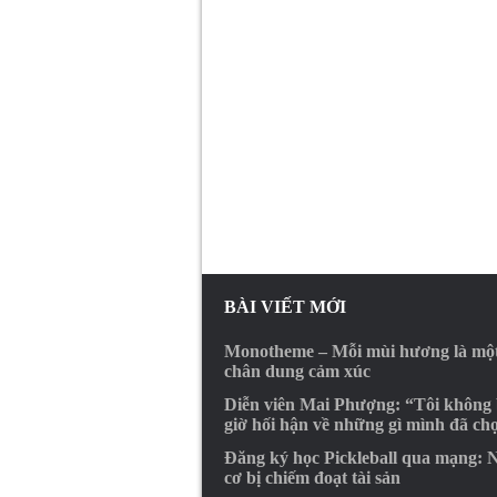
BÀI VIẾT MỚI
Monotheme – Mỗi mùi hương là mộ
chân dung cảm xúc
Diễn viên Mai Phượng: “Tôi không
giờ hối hận về những gì mình đã ch
Đăng ký học Pickleball qua mạng: 
cơ bị chiếm đoạt tài sản