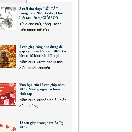
3 tuổi tìm được LỐI TẮT
trong năm 2026, tư duy khác
biệt tạo nên sự GIÀU CÓ
Tử vi cho biết, năng lượng
Hỏa mạnh mẽ của...
4 con giáp sống bao dung dễ
gặp vận may lớn năm 2026, tài
lộc có thể khởi sắc bất ngờ
Năm 2026 được cho là thời
điểm nhiều chuyển...
Vận hạn của 12 con giáp năm
2025: Những nguy cơ luôn
rình rập
Năm 2025 dự báo nhiều biến
động thú vị,...
12 con giáp trong năm Ất Tỵ
2025