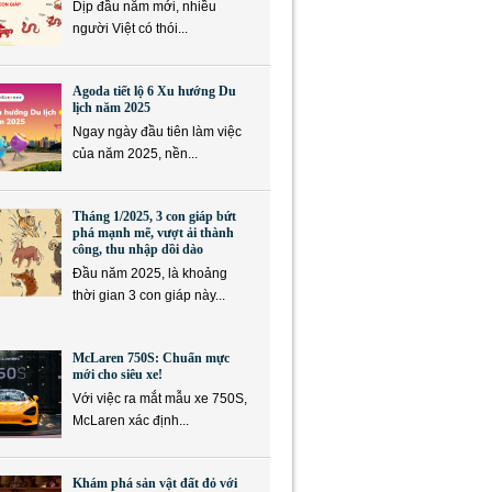
Dịp đầu năm mới, nhiều
người Việt có thói...
Agoda tiết lộ 6 Xu hướng Du
lịch năm 2025
Ngay ngày đầu tiên làm việc
của năm 2025, nền...
Tháng 1/2025, 3 con giáp bứt
phá mạnh mẽ, vượt ải thành
công, thu nhập dồi dào
Đầu năm 2025, là khoảng
thời gian 3 con giáp này...
McLaren 750S: Chuẩn mực
mới cho siêu xe!
Với việc ra mắt mẫu xe 750S,
McLaren xác định...
Khám phá sản vật đất đỏ với