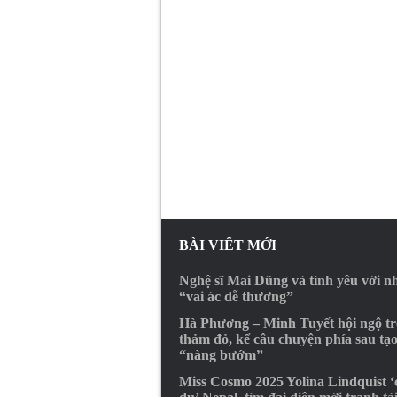
BÀI VIẾT MỚI
Nghệ sĩ Mai Dũng và tình yêu với 
“vai ác dễ thương”
Hà Phương – Minh Tuyết hội ngộ t
thảm đỏ, kể câu chuyện phía sau tạ
“nàng bướm”
Miss Cosmo 2025 Yolina Lindquist 