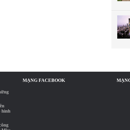
MẠNG FACEBOOK
MẠNG
những
rên
o hình
‘công