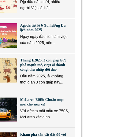
Dịp đầu năm mới, nhiều
người Việt có thói...
Agoda tiết lộ 6 Xu hướng Du
lịch năm 2025
Ngay ngày đầu tiên làm việc
của năm 2025, nền...
Tháng 1/2025, 3 con giáp bứt
phá mạnh mẽ, vượt ải thành
công, thu nhập dồi dào
Đầu năm 2025, là khoảng
thời gian 3 con giáp này...
McLaren 750S: Chuẩn mực
mới cho siêu xe!
Với việc ra mắt mẫu xe 750S,
McLaren xác định...
Khám phá sản vật đất đỏ với