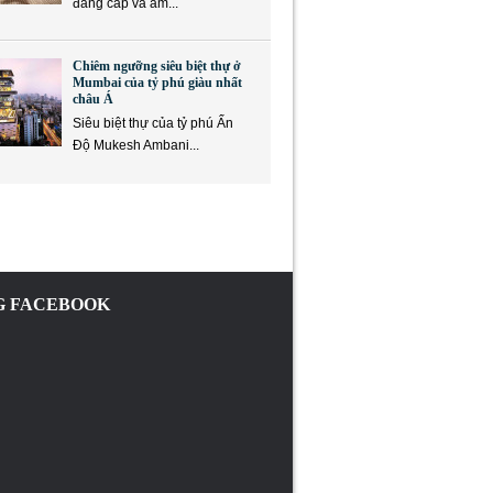
đẳng cấp và ẩm...
Chiêm ngưỡng siêu biệt thự ở
Mumbai của tỷ phú giàu nhất
châu Á
Siêu biệt thự của tỷ phú Ấn
Độ Mukesh Ambani...
 FACEBOOK