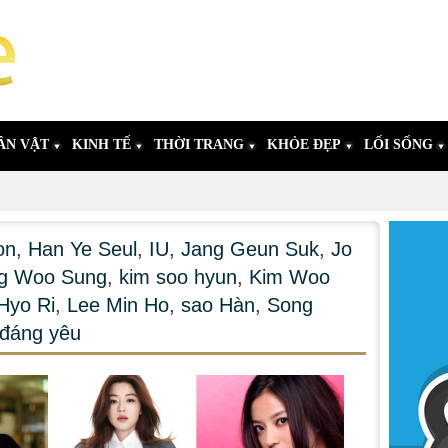
ÂN VẬT
KINH TẾ
THỜI TRANG
KHỎE ĐẸP
LỐI SỐNG
on
,
Han Ye Seul
,
IU
,
Jang Geun Suk
,
Jo
g Woo Sung
,
kim soo hyun
,
Kim Woo
Hyo Ri
,
Lee Min Ho
,
sao Hàn
,
Song
đáng yêu