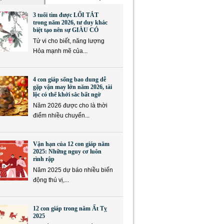
3 tuổi tìm được LỐI TẮT
trong năm 2026, tư duy khác
biệt tạo nên sự GIÀU CÓ
Tử vi cho biết, năng lượng
Hỏa mạnh mẽ của...
4 con giáp sống bao dung dễ
gặp vận may lớn năm 2026, tài
lộc có thể khởi sắc bất ngờ
Năm 2026 được cho là thời
điểm nhiều chuyển...
Vận hạn của 12 con giáp năm
2025: Những nguy cơ luôn
rình rập
Năm 2025 dự báo nhiều biến
động thú vị,...
12 con giáp trong năm Ất Tỵ
2025