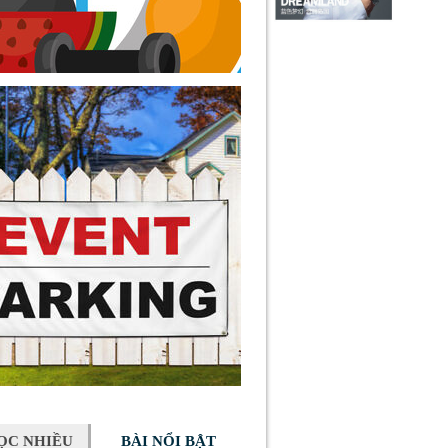
ỌC NHIỀU
BÀI NỔI BẬT