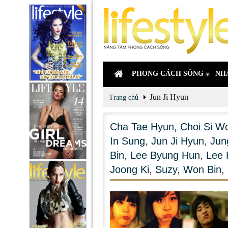
PHONG CÁCH SỐNG
NH
Jun Ji Hyun
Trang chủ
Cha Tae Hyun
,
Choi Si W
In Sung
,
Jun Ji Hyun
,
Jun
Bin
,
Lee Byung Hun
,
Lee 
Joong Ki
,
Suzy
,
Won Bin
,