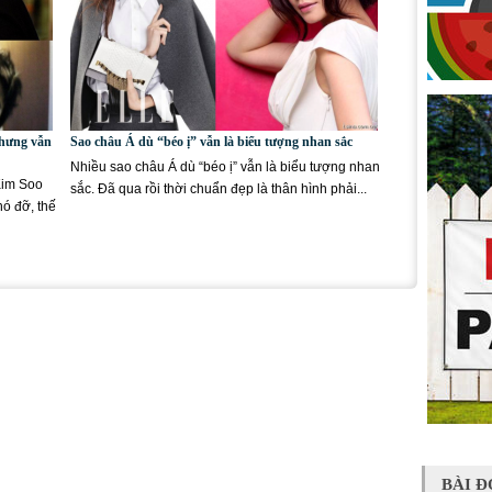
nhưng vẫn
Sao châu Á dù “béo ị” vẫn là biểu tượng nhan sắc
Nhiều sao châu Á dù “béo ị” vẫn là biểu tượng nhan
Kim Soo
sắc. Đã qua rồi thời chuẩn đẹp là thân hình phải...
hó đỡ, thế
BÀI Đ