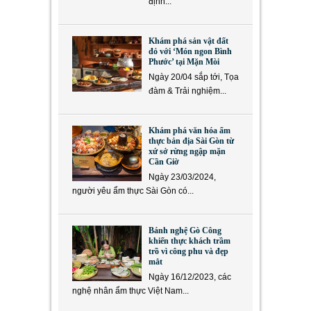
định...
Khám phá sản vật đất
đỏ với ‘Món ngon Bình
Phước’ tại Mặn Mòi
Ngày 20/04 sắp tới, Tọa
đàm & Trải nghiệm...
Khám phá văn hóa ẩm
thực bản địa Sài Gòn từ
xứ sở rừng ngập mặn
Cần Giờ
Ngày 23/03/2024,
người yêu ẩm thực Sài Gòn có...
Bánh nghệ Gò Công
khiến thực khách trầm
trồ vì công phu và đẹp
mắt
Ngày 16/12/2023, các
nghệ nhân ẩm thực Việt Nam...