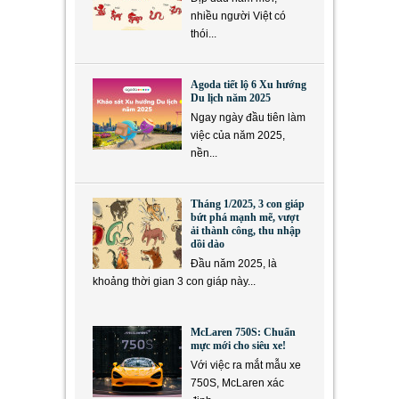
nhiều người Việt có
thói...
Agoda tiết lộ 6 Xu hướng
Du lịch năm 2025
Ngay ngày đầu tiên làm
việc của năm 2025,
nền...
Tháng 1/2025, 3 con giáp
bứt phá mạnh mẽ, vượt
ải thành công, thu nhập
dồi dào
Đầu năm 2025, là
khoảng thời gian 3 con giáp này...
McLaren 750S: Chuẩn
mực mới cho siêu xe!
Với việc ra mắt mẫu xe
750S, McLaren xác