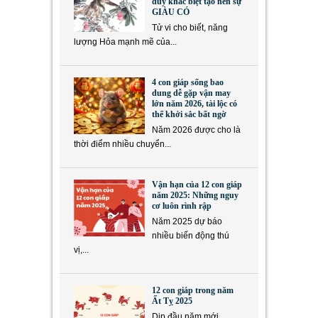
duy khác biệt tạo nên sự
GIÀU CÓ
Tử vi cho biết, năng
lượng Hỏa mạnh mẽ của...
4 con giáp sống bao
dung dễ gặp vận may
lớn năm 2026, tài lộc có
thể khởi sắc bất ngờ
Năm 2026 được cho là
thời điểm nhiều chuyển...
Vận hạn của 12 con giáp
năm 2025: Những nguy
cơ luôn rình rập
Năm 2025 dự báo
nhiều biến động thú
vị,...
12 con giáp trong năm
Ất Tỵ 2025
Dịp đầu năm mới,