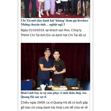
Chí Tài mời dàn danh hài ‘khủng’ tham gia liveshow
Những chuyện tình… nghiệt ngã 2
Ngày 01/10/2019, tại khách sạn Rex, Công ty
TNHH Chí Tài Anh Em và danh hài Chí Tài đã có
buổi gặp gỡ báo chí, giới thiệu...
Hoài Linh bày tỏ sự cảm phục vì tinh thần thép của
Quang Hà sau sự cố
Chiều ngày 29/09, ca sĩ Quang Hà đã có buổi gặp
gỡ báo chí cùng danh hài Hoài Linh để chia sẻ về