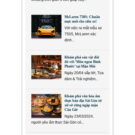
McLaren 750S: Chuẩn
mực mới cho siêu xe!
Với việc ra mắt mẫu xe
750S, McLaren xác
định...
Khám phá sản vật đất
đỏ với ‘Món ngon Bình
Phước’ tại Mặn Mòi
Ngày 20/04 sắp tới, Tọa
đàm & Trải nghiệm...
Khám phá văn hóa ẩm
thực bản địa Sài Gòn từ
xứ sở rừng ngập mặn
Cần Giờ
Ngày 23/03/2024,
người yêu ẩm thực Sài Gòn có...