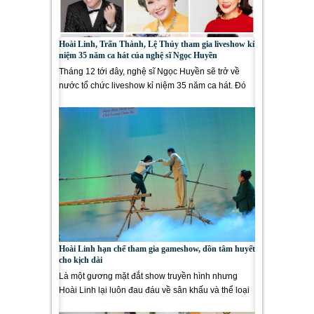
Hoài Linh, Trấn Thành, Lệ Thủy tham gia liveshow kỉ
niệm 35 năm ca hát của nghệ sĩ Ngọc Huyền
Tháng 12 tới đây, nghệ sĩ Ngọc Huyền sẽ trở về
nước tổ chức liveshow kỉ niệm 35 năm ca hát. Đó
cũng là một đêm...
Hoài Linh hạn chế tham gia gameshow, dồn tâm huyết
cho kịch dài
Là một gương mặt đắt show truyền hình nhưng
Hoài Linh lại luôn đau đáu về sân khấu và thể loại
kịch dài. Trong...