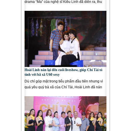
drama “Ma” của nghệ sĩ Kiều Linh đã diễn ra, thu
hút sự quan tâm...
Hoài Linh nán lại đến cuối liveshow, giúp Chí Tài tỏ
tình với bã xã U60 sexy
Dù chỉ góp mặt trong tiểu phẩm đầu tiên nhưng vì
quá yêu quý bà xã của Chí Tài, Hoài Linh đã nán
lại suốt 2 tiếng...