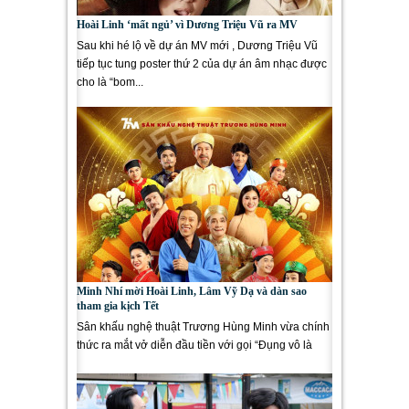
Hoài Linh ‘mất ngủ’ vì Dương Triệu Vũ ra MV
Sau khi hé lộ về dự án MV mới , Dương Triệu Vũ
tiếp tục tung poster thứ 2 của dự án âm nhạc được
cho là “bom...
Minh Nhí mời Hoài Linh, Lâm Vỹ Dạ và dàn sao
tham gia kịch Tết
Sân khấu nghệ thuật Trương Hùng Minh vừa chính
thức ra mắt vở diễn đầu tiền với gọi “Đụng vô là
phỏng tay”...