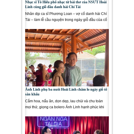
Nhạc sĩ Tô Hiếu phổ nhạc từ bài thơ của NSƯT Hoài
Linh cúng giỗ đầu danh hài Chí Tài
Nhân dịp ca sĩ Phương Loan – vợ cố danh hài Chí
Tài – làm lễ cầu nguyện trong ngày giỗ đầu của cố
nghệ...
Ánh Linh phụ ba nuôi Hoài Linh chăm lo ngày giỗ tổ
sân khấu
Cắm hoa, nấu ăn, dọn dẹp, lau chùi và chu toàn
mọi thứ, giọng ca bolero Ánh Linh hạnh phúc khi
được cùng ba nuôi Hoài...