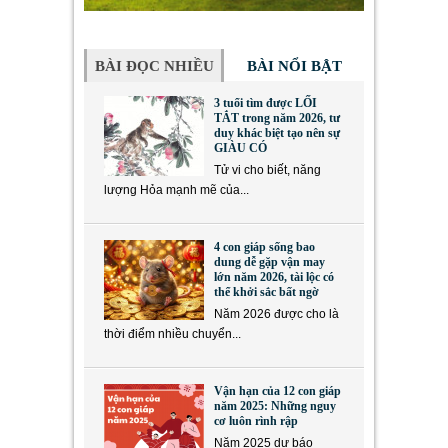
BÀI ĐỌC NHIỀU
BÀI NỔI BẬT
3 tuổi tìm được LỐI
TẮT trong năm 2026, tư
duy khác biệt tạo nên sự
GIÀU CÓ
Tử vi cho biết, năng
lượng Hỏa mạnh mẽ của...
4 con giáp sống bao
dung dễ gặp vận may
lớn năm 2026, tài lộc có
thể khởi sắc bất ngờ
Năm 2026 được cho là
thời điểm nhiều chuyển...
Vận hạn của 12 con giáp
năm 2025: Những nguy
cơ luôn rình rập
Năm 2025 dự báo