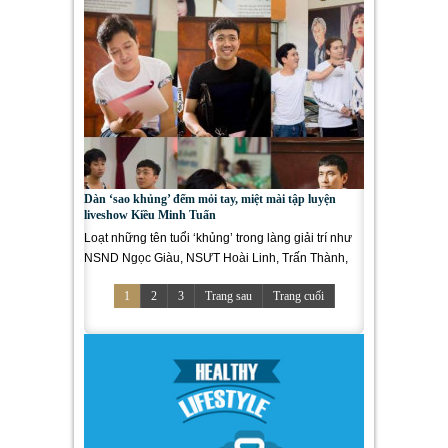
Dàn ‘sao khủng’ đếm mỏi tay, miệt mài tập luyện
liveshow Kiều Minh Tuấn
Loạt những tên tuổi ‘khủng’ trong làng giải trí như
NSND Ngọc Giàu, NSƯT Hoài Linh, Trấn Thành,
Trường Giang,...
1
2
3
Trang sau
Trang cuối