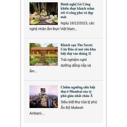
Bánh nghệ Gò Công
khiến thực khách trầm
trồ vì công phu và đẹp
mắt
Ngày 16/12/2023, các
nghệ nhân ẩm thực Việt Nam...
Khách sạn The Secret
Côn Đảo sẽ mở cửa khu
biệt thự vào tháng 11
Trải nghiệm nghỉ
dưỡng đẳng cấp và
ẩm...
Chiêm ngưỡng siêu biệt
thự ở Mumbai của tỷ
phú giàu nhất châu Á
Siêu biệt thự của tỷ phú
Ấn Độ Mukesh
Ambani...