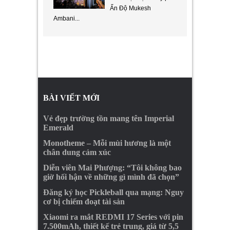
Ấn Độ Mukesh
Ambani...
BÀI VIẾT MỚI
Vẻ đẹp trường tồn mang tên Imperial
Emerald
Monotheme – Mỗi mùi hương là một
chân dung cảm xúc
Diễn viên Mai Phượng: “Tôi không bao
giờ hối hận về những gì mình đã chọn”
Đăng ký học Pickleball qua mạng: Nguy
cơ bị chiếm đoạt tài sản
Xiaomi ra mắt REDMI 17 Series với pin
7.500mAh, thiết kế trẻ trung, giá từ 5,5