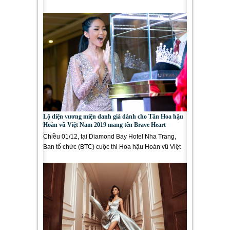
tung những sức hút ấn...
Lộ diện vương miện danh giá dành cho Tân Hoa hậu
Hoàn vũ Việt Nam 2019 mang tên Brave Heart
Chiều 01/12, tại Diamond Bay Hotel Nha Trang,
Ban tổ chức (BTC) cuộc thi Hoa hậu Hoàn vũ Việt
Nam 2019 long trọng tổ chức sự...