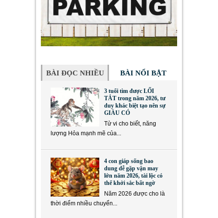
BÀI ĐỌC NHIỀU
BÀI NỔI BẬT
3 tuổi tìm được LỐI
TẮT trong năm 2026, tư
duy khác biệt tạo nên sự
GIÀU CÓ
Tử vi cho biết, năng
lượng Hỏa mạnh mẽ của...
4 con giáp sống bao
dung dễ gặp vận may
lớn năm 2026, tài lộc có
thể khởi sắc bất ngờ
Năm 2026 được cho là
thời điểm nhiều chuyển...