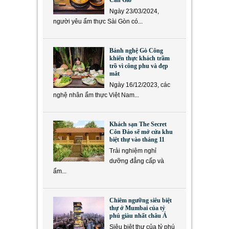
Cần Giờ
Ngày 23/03/2024,
người yêu ẩm thực Sài Gòn có...
Bánh nghệ Gò Công
khiến thực khách trầm
trồ vì công phu và đẹp
mắt
Ngày 16/12/2023, các
nghệ nhân ẩm thực Việt Nam...
Khách sạn The Secret
Côn Đảo sẽ mở cửa khu
biệt thự vào tháng 11
Trải nghiệm nghỉ
dưỡng đẳng cấp và
ẩm...
Chiêm ngưỡng siêu biệt
thự ở Mumbai của tỷ
phú giàu nhất châu Á
Siêu biệt thự của tỷ phú