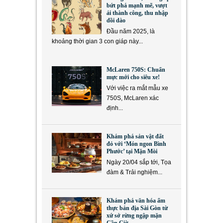
bứt phá mạnh mẽ, vượt
ải thành công, thu nhập
dồi dào
Đầu năm 2025, là
khoảng thời gian 3 con giáp này...
McLaren 750S: Chuẩn
mực mới cho siêu xe!
Với việc ra mắt mẫu xe
750S, McLaren xác
định...
Khám phá sản vật đất
đỏ với ‘Món ngon Bình
Phước’ tại Mặn Mòi
Ngày 20/04 sắp tới, Tọa
đàm & Trải nghiệm...
Khám phá văn hóa ẩm
thực bản địa Sài Gòn từ
xứ sở rừng ngập mặn