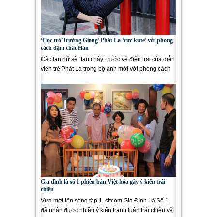
‘Học trò Trường Giang’ Phát La ‘cực kute’ với phong
cách đậm chất Hàn
Các fan nữ sẽ “tan chảy’ trước vẻ điển trai của diễn
viên trẻ Phát La trong bộ ảnh mới với phong cách
đậm...
Gia đình là số 1 phiên bản Việt hóa gây ý kiến trái
chiều
Vừa mới lên sóng tập 1, sitcom Gia Đình Là Số 1
đã nhận được nhiều ý kiến tranh luận trái chiều về