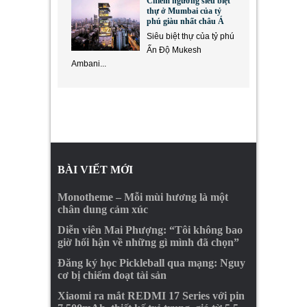
Chiêm ngưỡng siêu biệt
thự ở Mumbai của tỷ
phú giàu nhất châu Á
Siêu biệt thự của tỷ phú
Ấn Độ Mukesh
Ambani...
BÀI VIẾT MỚI
Monotheme – Mỗi mùi hương là một
chân dung cảm xúc
Diễn viên Mai Phượng: “Tôi không bao
giờ hối hận về những gì mình đã chọn”
Đăng ký học Pickleball qua mạng: Nguy
cơ bị chiếm đoạt tài sản
Xiaomi ra mắt REDMI 17 Series với pin