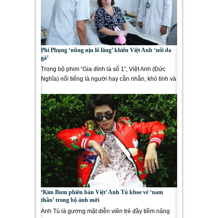
Phi Phụng ‘nũng nịu lố lăng’ khiến Việt Anh ‘nổi da
gà’
Trong bộ phim “Gia đình là số 1”, Việt Anh (Đức
Nghĩa) nổi tiếng là người hay cằn nhằn, khó tính và
độc đoán...
‘Kim Bum phiên bản Việt’ Anh Tú khoe vẻ ‘nam
thần’ trong bộ ảnh mới
Anh Tú là gương mặt diễn viên trẻ đầy tiềm năng