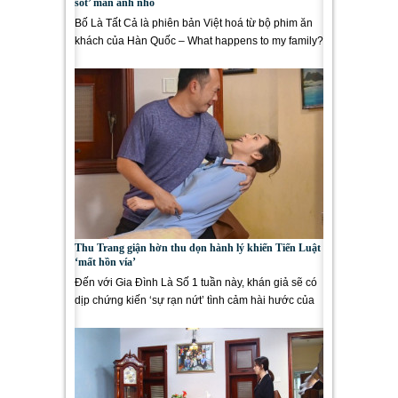
sốt’ màn ảnh nhỏ
Bố Là Tất Cả là phiên bản Việt hoá từ bộ phim ăn
khách của Hàn Quốc – What happens to my family?
Với nội dung...
Thu Trang giận hờn thu dọn hành lý khiến Tiến Luật
‘mất hồn vía’
Đến với Gia Đình Là Số 1 tuần này, khán giả sẽ có
dịp chứng kiến ‘sự rạn nứt’ tình cảm hài hước của
cặp...