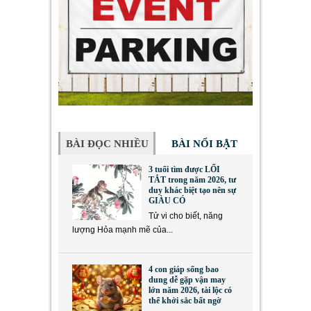
BÀI ĐỌC NHIỀU
BÀI NỔI BẬT
3 tuổi tìm được LỐI
TẮT trong năm 2026, tư
duy khác biệt tạo nên sự
GIÀU CÓ
Tử vi cho biết, năng
lượng Hỏa mạnh mẽ của...
4 con giáp sống bao
dung dễ gặp vận may
lớn năm 2026, tài lộc có
thể khởi sắc bất ngờ