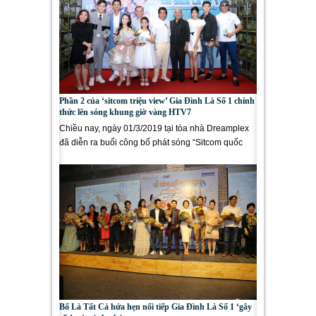
Phần 2 của ‘sitcom triệu view’ Gia Đình Là Số 1 chính
thức lên sóng khung giờ vàng HTV7
Chiều nay, ngày 01/3/2019 tại tòa nhà Dreamplex
đã diễn ra buổi công bố phát sóng “Sitcom quốc
dân” Gia Đình Là Số 1...
Bố Là Tất Cả hứa hẹn nối tiếp Gia Đình Là Số 1 ‘gây