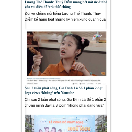
Lương Thế Thành: Thuý Diễm mang hết uất ức ở nhà
vào vai diễn để ‘trả thù’ chồng
Đôi vợ chồng nổi tiếng Lương Thế Thành, Thuý
Diễm kể hàng loạt những kỷ niệm xung quanh quá
trình tham gia phim “Gia...
Sau 2 tuần phát sóng, Gia Đình Là Số 1 phần 2 đạt
lượt views ‘khủng’ trên Youtube
Chỉ sau 2 tuần phát sóng, Gia Đình Là Số 1 phần 2
chứng minh đây là Sitcom “không phải dạng vừa”
khi đạt triệu...