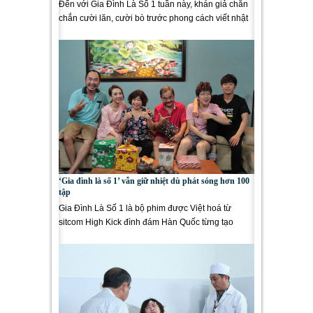
Đến với Gia Đình Là Số 1 tuần này, khán giả chắn
chắn cười lăn, cười bò trước phong cách viết nhật
kí “bá...
‘Gia đình là số 1’ vẫn giữ nhiệt dù phát sóng hơn 100
tập
Gia Đình Là Số 1 là bộ phim được Việt hoá từ
sitcom High Kick đình đám Hàn Quốc từng tạo
được tiếng vang lớn...