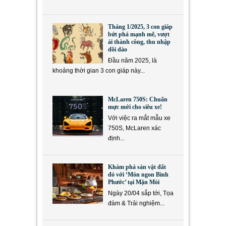
Tháng 1/2025, 3 con giáp
bứt phá mạnh mẽ, vượt
ải thành công, thu nhập
dồi dào
Đầu năm 2025, là
khoảng thời gian 3 con giáp này...
McLaren 750S: Chuẩn
mực mới cho siêu xe!
Với việc ra mắt mẫu xe
750S, McLaren xác
định...
Khám phá sản vật đất
đỏ với ‘Món ngon Bình
Phước’ tại Mặn Mòi
Ngày 20/04 sắp tới, Tọa
đàm & Trải nghiệm...