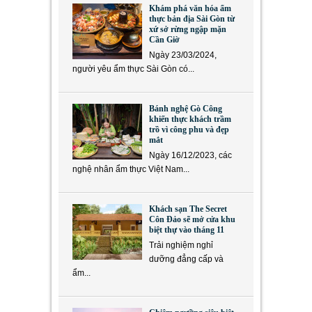
Khám phá văn hóa ẩm
thực bản địa Sài Gòn từ
xứ sở rừng ngập mặn
Cần Giờ
Ngày 23/03/2024,
người yêu ẩm thực Sài Gòn có...
Bánh nghệ Gò Công
khiến thực khách trầm
trồ vì công phu và đẹp
mắt
Ngày 16/12/2023, các
nghệ nhân ẩm thực Việt Nam...
Khách sạn The Secret
Côn Đảo sẽ mở cửa khu
biệt thự vào tháng 11
Trải nghiệm nghỉ
dưỡng đẳng cấp và
ẩm...