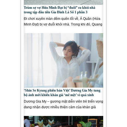
Trùm sợ vợ Hứa Minh Đạt bị “đuổi” ra khỏi nhà
trong tập đầu tiên Gia Đình Là Số 1 phần 3
Đi chơi xuyên màn đêm quên lối về, Á Quân (Hứa
Minh Đạt) bị vợ đuổi khỏi nhà. Trong khi đó, Quang
Khải (Quốc Anh)...
‘Shin Se Kyung phiên bản Việt’ Dương Gia My tung
bộ ảnh mới khiến khán giả ‘mê mệt’ vì quá xinh
Dương Gia My – gương mặt diễn viên trẻ triển vọng
đang nhận được nhiều thiện cảm của khán giả
màn ảnh nhỏ qua...