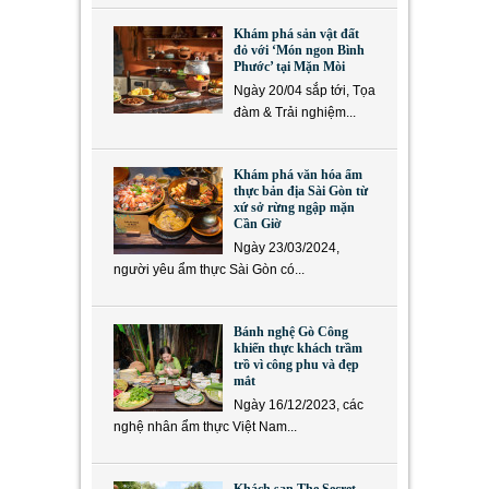
Khám phá sản vật đất
đỏ với ‘Món ngon Bình
Phước’ tại Mặn Mòi
Ngày 20/04 sắp tới, Tọa
đàm & Trải nghiệm...
Khám phá văn hóa ẩm
thực bản địa Sài Gòn từ
xứ sở rừng ngập mặn
Cần Giờ
Ngày 23/03/2024,
người yêu ẩm thực Sài Gòn có...
Bánh nghệ Gò Công
khiến thực khách trầm
trồ vì công phu và đẹp
mắt
Ngày 16/12/2023, các
nghệ nhân ẩm thực Việt Nam...