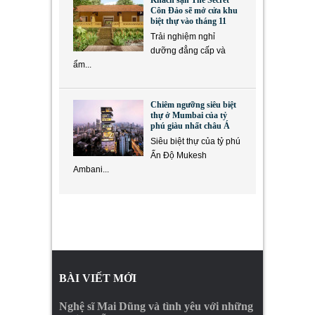
Khách sạn The Secret
Côn Đảo sẽ mở cửa khu
biệt thự vào tháng 11
Trải nghiệm nghỉ
dưỡng đẳng cấp và
ẩm...
Chiêm ngưỡng siêu biệt
thự ở Mumbai của tỷ
phú giàu nhất châu Á
Siêu biệt thự của tỷ phú
Ấn Độ Mukesh
Ambani...
BÀI VIẾT MỚI
Nghệ sĩ Mai Dũng và tình yêu với những