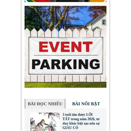
BÀI ĐỌC NHIỀU
BÀI NỔI BẬT
3 tuổi tìm được LỐI
TẮT trong năm 2026, tư
duy khác biệt tạo nên sự
GIÀU CÓ